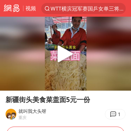
视频
WTT横滨冠军赛国乒女单三将晋级四强
光影经济撬动暑期消费新蓝海
日本发布排名：“中国第一，美日德韩英法居后”
大V：马科斯把路走绝了
白海豚将正面袭击贯穿浙江
杭州全市有序停课
情侣平潭拍日出坠崖1死1伤
00:00
00:23
几元成本的AI广告导致千万市值蒸发
Play
Ent
full
唐田赛前发布会上引用《孙子兵法》
新疆街头美食菜盖面5元一份
台当局重金为“台独”织“皇帝新衣”
就叫我大头呀
1
重庆
郑丽文：台湾从来没有“独立”过