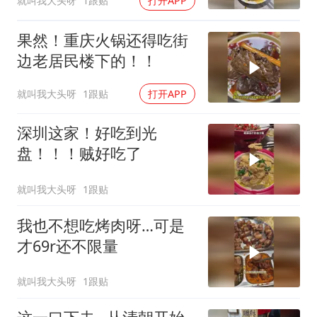
就叫我大头呀
1跟贴
打开APP
果然！重庆火锅还得吃街
边老居民楼下的！！
就叫我大头呀
1跟贴
打开APP
深圳这家！好吃到光
盘！！！贼好吃了
就叫我大头呀
1跟贴
我也不想吃烤肉呀…可是
才69r还不限量
就叫我大头呀
1跟贴