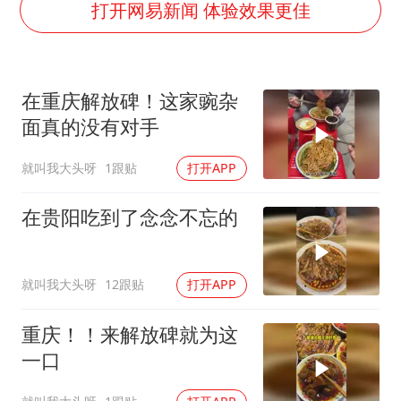
商场现钱学森巨幅海报 负责人回应
打开网易新闻 体验效果更佳
老挝国会主席赛宋蓬逝世
购飞机票7分钟后退票被扣2022元
在重庆解放碑！这家豌杂
《欢迎来龙餐馆》口碑
面真的没有对手
泰国初中生饮弹自尽前开了26枪
就叫我大头呀
1跟贴
打开APP
酒店花洒现排泄物住客索赔遭拒
夏日经济乘“热”而上 消费市场向“新”而行
在贵阳吃到了念念不忘的
乐享全民健身 共筑健康中国
就叫我大头呀
12跟贴
打开APP
重庆！！来解放碑就为这
一口