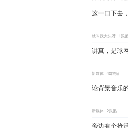
这一口下去
就叫我大头呀
1跟
讲真，是球
新媒体
40跟贴
论背景音乐
新媒体
2跟贴
旁边有个抢