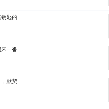
找钥匙的
我来一沓
，，默契