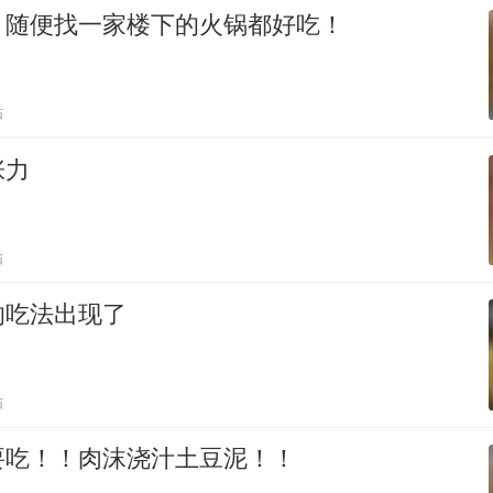
，随便找一家楼下的火锅都好吃！
贴
张力
贴
的吃法出现了
贴
要吃！！肉沫浇汁土豆泥！！