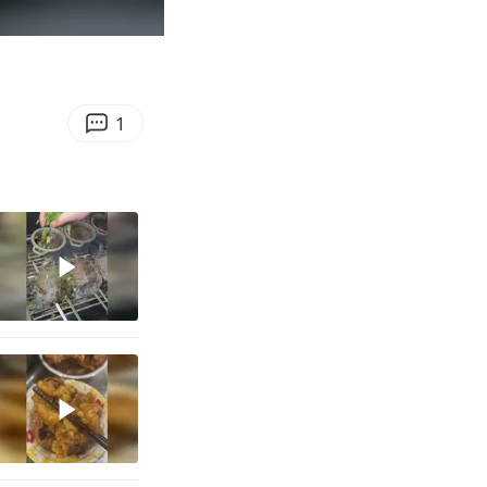
00:10
Enter
fullscreen
1