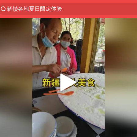
解锁各地夏日限定体验
白海豚将正面袭击贯穿浙江
名创优品一次性内裤 颜面尽失
上海明日之星冠军杯调整决赛时间
视频丨中国东方电气集团原党组副书记、董事宋致远
女子网购名牌包发现是自己丢的那只
香港宏福苑火灾或由烟头引起
浙江台州《告全体市民书》
女主硬加吻戏短剧已下架
郑丽文：台湾从来没有“独立”过
实时追踪台风白海豚