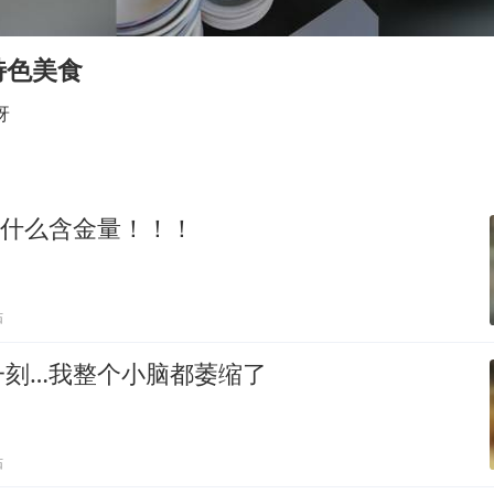
四川宜宾市珙县发生3.4级地震
多个明星演唱会取消
特色美食
女儿为争财产堵门阻挠父亲出殡
呀
男孩参加珠心算比赛气定神闲
上海轮渡全线停航
制冰厂工人旺季能月入一万三
…什么含金量！！！
人民的健康、体质、幸福一脉相承
贴
一刻…我整个小脑都萎缩了
贴