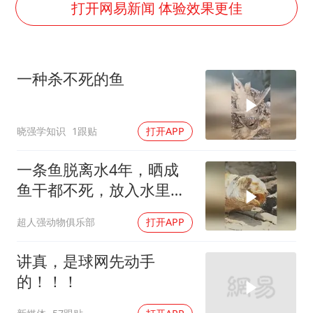
韩军前线部队连曝丑闻
打开网易新闻 体验效果更佳
《龙餐馆》 冲奖
笔试第一被劝弃考涉事副校长被撤职
一种杀不死的鱼
构建更高水平的全民健身公共服务体系
挡“张雪机车”民进党当局怕什么
晓强学知识
1跟贴
打开APP
灌溉水坝被隔成鱼塘 村民投诉20余年
萌娃帮爷爷脱玉米 卖力干活超可爱
一条鱼脱离水4年，晒成
奋力开创中国式现代化建设新局面
鱼干都不死，放入水里一
瞬间愣了
超人强动物俱乐部
打开APP
讲真，是球网先动手
的！！！