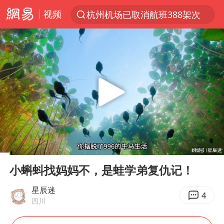
视频
杭州机场已取消航班388架次
上半年我国经营主体结构持续优化
白海豚将给京津冀带来大暴雨
《披荆斩棘2026》阵容官宣
国足U17与阿森纳决赛取消 并列冠军
女子发现前夫婚内与第三者育子
王艺迪无缘横滨赛决赛
00:00
02:54
2025年小学教师减少13.19万
Play
Ent
full
王艺迪2-4不敌张本美和止步4强
小蝌蚪找妈妈不，是蛙学弟复仇记！
以军士兵把枪口对准中国记者
星辰迷
4
四川
上门女婿出轨女邻居多年被判重婚罪