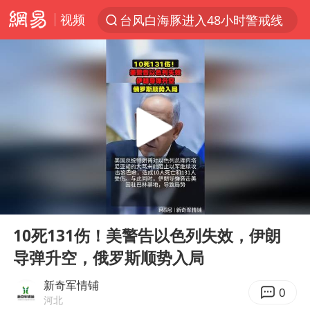
视频
台风白海豚进入48小时警戒线
以“新”破局 首发经济点亮城市消费活力
中方回应是否在太平洋海底开采稀土
宇树科技发行价格150.80元/股
泰国一女公务员妆容引争议 本人回应
U17国足1分钟轰2球
外交部发言人就广岛核爆81周年等答记者问
00:00
00:13
贵州轮胎子公司获美国退税8136万
Play
Ent
full
吉林一“温度计大楼”读数爆表
10死131伤！美警告以色列失效，伊朗
导弹升空，俄罗斯顺势入局
台风白海豚影响中国已成定局
法国将禁止“未经同意的电话营销”
新奇军情铺
0
河北