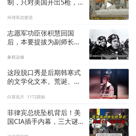
制，只对美国开出5枪，
商务部二号令颁布
环球军武密语
志愿军功臣张积慧回国
后，本要提拔为副师长，
为何刘亚楼会反对？
象棋远修
这段脱口秀是后期韩寒式
的文学化文本。荒诞、激
愤又温暖
白宸侃片
1172跟贴
菲律宾总统坠机背后！美
国CIA插手内幕，三大谜
团至今未解？