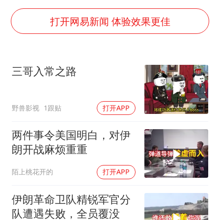
27岁女子成组织卖淫集团主犯被通缉
我国编制完成新版全月地质图
打开网易新闻 体验效果更佳
村民谈“梅姨”：叫的其实是“媒姨”
郑国霖回应去景区上班被保安拦下
三哥入常之路
感觉全东北都在等7号
东方甄选被判赔偿江小白30万元
野兽影视
1跟贴
打开APP
80后女柜员逆袭成4200亿银行副行长
奋进开新局 实干挑大梁
两件事令美国明白，对伊
朗开战麻烦重重
陌上桃花开的
打开APP
伊朗革命卫队精锐军官分
队遭遇失败，全员覆没