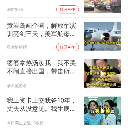
深层奥秘
打开APP
黄岩岛画个圈，解放军演
训亮剑三天，美军航母从
南海跑了
星空解密站
打开APP
婆婆拿热汤泼我，我不哭
不闹直接出国，带走所有
存款，第二天全家
学术漫游者
我工资卡上交我爸10年，
丈夫从没意见。我生病住
院急需手术费时
今日养生之道
8跟贴