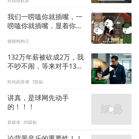
许侶很机智
我们一唠嗑你就插嘴，一
唠嗑你就插嘴，显着你
了？
猫猫狗狗汪
132万年薪被砍成2万，我
不吵不闹，等来对手13倍
年薪挖我
时尚的弄潮
7跟贴
讲真，是球网先动手
的！！！
新媒体
39跟贴
论背景音乐的重要性！！