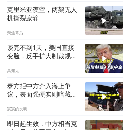
克里米亚夜空，两架无人
机撕裂寂静
聚焦幕后
谈完不到1天，美国直接
变脸，反手扩大制裁规
模，43家中企遭殃
真知见
泰方拒中方介入海上争
议，表面强硬实则暗藏玄
机
宸宸的发明
即日起生效，中方相当克