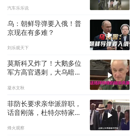
楼要亏大了
汽车乐乐说
乌：朝鲜导弹要入俄！普
京现在有多难？
刘乐观天下
莫斯科又炸了！大鹅多位
军方高官遇刺，大乌暗杀
方向已曝光？
凝水文秋
菲防长要求亲华派辞职，
话音刚落，杜特尔特家族
就给他当头一棒
烽火观察