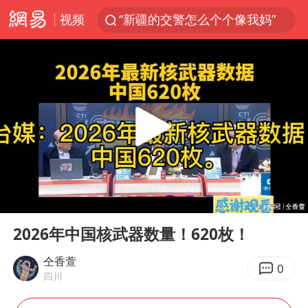
视频
“新疆的交警怎么个个像我妈”
西湖突现狂风暴雨 游客瞬间被浇透
香港正式允许“拒绝抢救”
白海豚将正面袭击贯穿浙江
情侣平潭拍日出坠崖1死1伤
《欢迎来龙餐馆》口碑
微信又有新功能，你可以“撤回”你的撤回了！
00:00
04:00
郑丽文：台湾从来没有“独立”过
Play
Ent
full
几元成本的AI广告导致千万市值蒸发
2026年中国核武器数量！620枚！
酒店回应车内过夜被收150元
仝香萱
0
四川
商场现钱学森巨幅海报 负责人回应