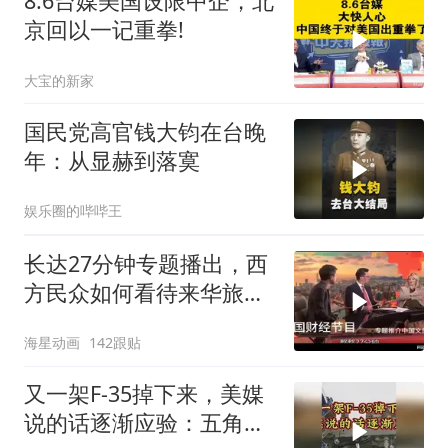
8.6台媒美国设限中企，北
京回以一记重拳!
大宝的新家
国民党高官钱大钧在台晚
年：从显赫到落寞
娱乐圈的哔哔王
长达27分钟专题播出，西
方民众如何看待来华旅
行？
海星动画
142跟贴
又一架F-35掉下来，美媒
说的话逐渐应验：五角大