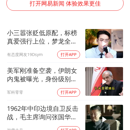
杭州全市有序停课
打开网易新闻 体验效果更佳
36岁男演员成景区NPC后人气爆棚
“不怕六爷挂得多 就怕六爷挂一颗”
小三嚣张贬低原配，标榜
全民健身事业高质量发展
真爱强行上位，梦龙全程
梁家辉百花奖演讲落泪
怒斥句句戳破谎言
有态度网友19Dsym
打开APP
乐享全民健身 共筑健康中国
美军刚准备空袭，伊朗女
内鬼被曝光，身份级别很
意外
军科零零
打开APP
1962年中印边境自卫反击
战，毛主席询问张国华能
否获胜