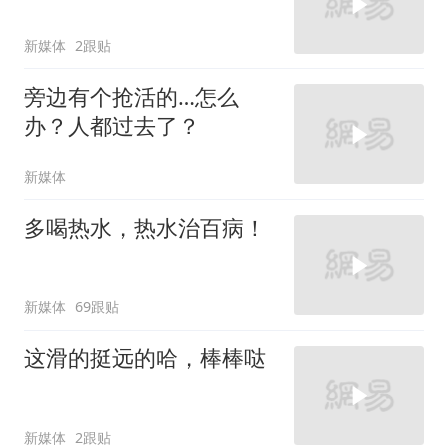
新媒体
2跟贴
旁边有个抢活的…怎么
办？人都过去了？
新媒体
多喝热水，热水治百病！
新媒体
69跟贴
这滑的挺远的哈，棒棒哒
新媒体
2跟贴