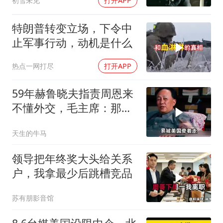
初雪未见
打开APP
特朗普转变立场，下令中
止军事行动，动机是什么
热点一网打尽
打开APP
59年赫鲁晓夫指责周恩来
不懂外交，毛主席：那我
也送你一顶帽子
天生的牛马
领导把年终奖大头给关系
户，我拿最少后跳槽竞品
苏有朋影音馆