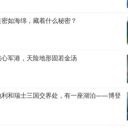
道密如海绵，藏着什么秘密？
核心军港，天险地形固若金汤
地利和瑞士三国交界处，有一座湖泊——博登