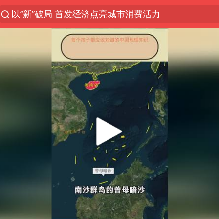
以“新”破局 首发经济点亮城市消费活力
U17国足三战全胜
47岁妈妈突然产女 26岁女儿：很震惊
男子结婚8年发现3个女儿均非亲生
OpenAI为免费用户升级GPT-5.6 Luna
台风白海豚最新路径研判来了
女子利用漏洞0元薅走3000多件家电
我国编制完成新版全月地质图
现代版摸金校尉落网查获400多枚古币
毛宁转发梯田音乐会视频海外网友赞叹
对话重庆地铁吐血女孩