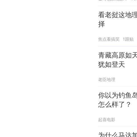
看老挝这地
择
焦点看搞笑
1跟贴
青藏高原如
犹如登天
老臣地理
你以为钓鱼
怎么样了？
起喜电影
为什么马达加