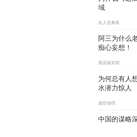
域
名人堂典客
阿三为什么
痴心妄想！
易说搞笑部
为何总有人
水潜力惊人
老臣地理
中国的谋略