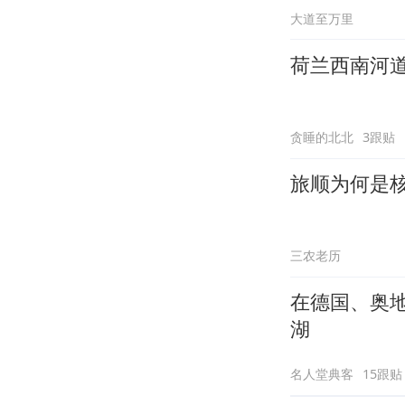
大道至万里
荷兰西南河
贪睡的北北
3跟贴
旅顺为何是
三农老历
在德国、奥
湖
名人堂典客
15跟贴