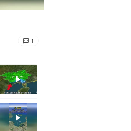
03:34
Enter
fullscreen
1