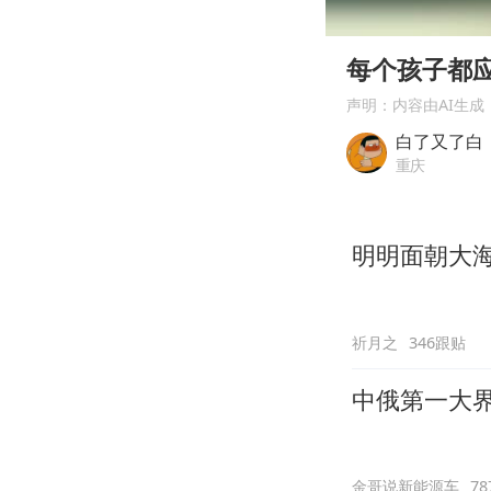
00:00
Play
每个孩子都
声明：内容由AI生成
白了又了白
重庆
明明面朝大
祈月之
346跟贴
中俄第一大
金哥说新能源车
7