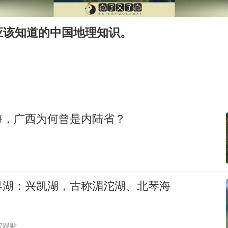
泰国一女公务员妆容引争议 本人回应
多地要求领导干部带头休假
应该知道的中国地理知识。
民警发现救助的拾荒老人是逃犯
宇树科技发行价格150.80元/股
吉林一“温度计大楼”读数爆表
把党建设得更加坚强有力
海，广西为何曾是内陆省？
奋进开新局 实干挑大梁
界湖：兴凯湖，古称湄沱湖、北琴海
87跟贴