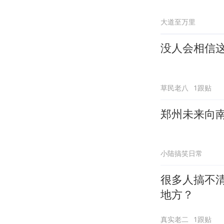
大道至万里
没人会相信
草民老八
1跟贴
郑州未来向
小陆搞笑日常
很多人搞不清楚： 爱尔兰和北爱尔兰
地方？
真实老二
1跟贴