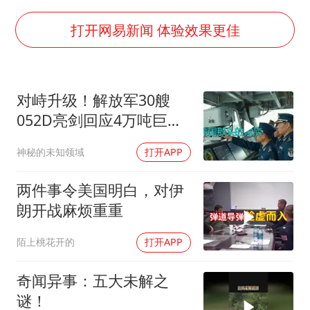
山东一元代青花杯离奇失踪
国防部：中国军队坚决反制任何闹海挑衅图谋
打开网易新闻 体验效果更佳
宇树科技中一签需缴款7.54万元
两名乘客在飞机上因调节座椅起冲突
对峙升级！解放军30艘
山东潍坊发布大风黄色预警
052D亮剑回应4万吨巨舰
夯实基础开新局
挑衅
神秘的未知领域
打开APP
两件事令美国明白，对伊
朗开战麻烦重重
陌上桃花开的
打开APP
奇闻异事：五大未解之
谜！