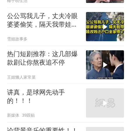
椰子唠生活
公公骂我儿子，丈夫冷眼
婆婆偷笑，隔天我带娃改
姓迁户口全家懵了！
雪姐故事多
热门短剧推荐：这几部爆
款剧让你熬夜追不停
王姐懒人家常菜
讲真，是球网先动手
的！！！
新媒体
39跟贴
论背景音乐的重要性！！