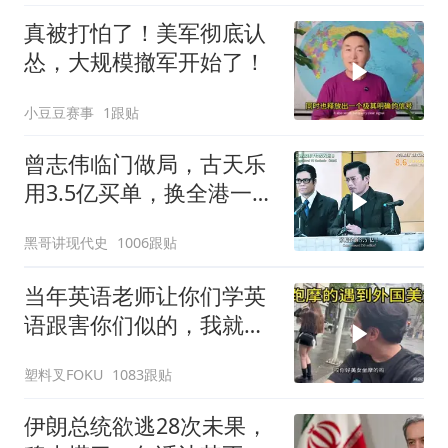
合作
真被打怕了！美军彻底认
怂，大规模撤军开始了！
小豆豆赛事
1跟贴
曾志伟临门做局，古天乐
用3.5亿买单，换全港一声
佩服！
黑哥讲现代史
1006跟贴
当年英语老师让你们学英
语跟害你们似的，我就是
吃了没有文化的亏
塑料叉FOKU
1083跟贴
伊朗总统欲逃28次未果，