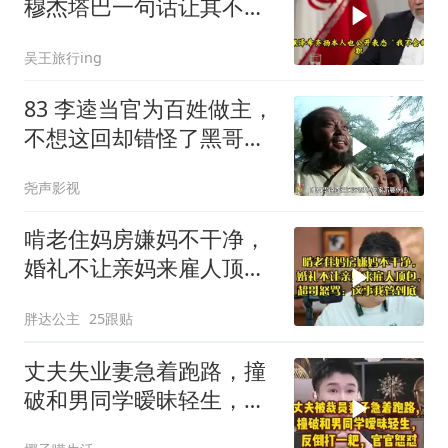
穆杰塔巴一句话让其不敢
再提
吴王旅行ing
83 李逵当官为百姓做主，
不想这回却错怪了黑哥要
被砍头
尧声影视
啃老住妈房嫌妈不干净，
婚礼不让亲妈来雇人顶
包，超哥怒骂
胖达公主
25跟贴
丈夫失业妻急着跑路，撞
破和男同学暧昧轻生，反
倒打一耙官官怒怼