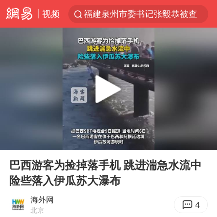
视频
福建泉州市委书记张毅恭被查
我国货物贸易进出口超30万亿元
曝韩国足协为外籍裁判员安排色情招待
向鹏0-3不敌张本智和
佛山通报笔试前13被淘汰后5名进体检
“新疆阿勒泰八月能滑雪”不实
广东雷州通报特教老师招聘违规事件
00:00
00:15
“立秋的第一杯奶茶”又爆单了
Play
Ent
full
陈幸同晋级WTT横滨冠军赛8强
巴西游客为捡掉落手机 跳进湍急水流中
险些落入伊瓜苏大瀑布
泰国枪击案凶手先杀祖父母后行凶
超颖电子拟投资20.86亿建设新项目
海外网
4
北京