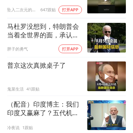
坠入二次元的海洋
647跟贴
打开APP
马杜罗没想到，特朗普会
当着全世界的面，承认一
个众所周知的事实
胖子的勇气
打开APP
普京这次真掀桌子了
鬼菜生活
41跟贴
（配音）印度博主：我们
印度又赢麻了？五代机还
没搞利索，六代机标签先
冷夜说
1跟贴
贴上了，欧洲还排着队求