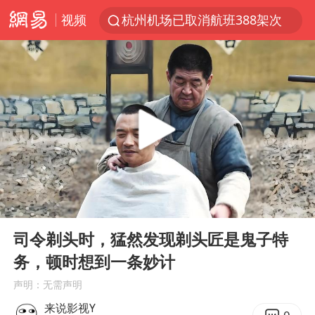
视频
杭州机场已取消航班388架次
《披荆斩棘2026》阵容官宣
白海豚北上或致京津冀暴雨
中国第1高楼阻尼器摆动明显
上海有出现龙卷潜势
国足U17与阿森纳决赛取消 并列冠军
2025年小学教师减少13.19万
00:00
02:51
王艺迪2-4不敌张本美和止步4强
Play
Ent
full
上门女婿出轨女邻居多年被判重婚罪
司令剃头时，猛然发现剃头匠是鬼子特
务，顿时想到一条妙计
上海大部迎大暴雨
声明：无需声明
女子发现前夫婚内与第三者育子
来说影视Y