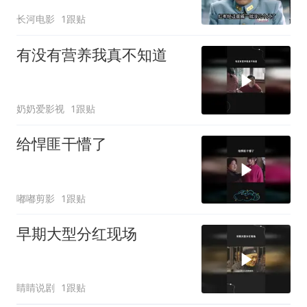
军！
长河电影
1跟贴
有没有营养我真不知道
奶奶爱影视
1跟贴
给悍匪干懵了
嘟嘟剪影
1跟贴
早期大型分红现场
睛睛说剧
1跟贴