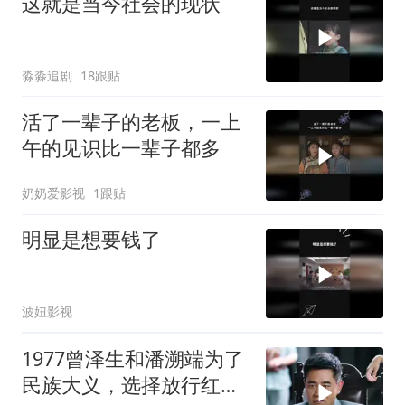
这就是当今社会的现状
淼淼追剧
18跟贴
活了一辈子的老板，一上
午的见识比一辈子都多
奶奶爱影视
1跟贴
明显是想要钱了
波妞影视
1977曾泽生和潘溯端为了
民族大义，选择放行红