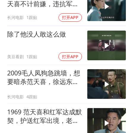
天喜不计前嫌，违抗军令
也要解救吴奇伟
长河电影
1跟贴
打开APP
除了他没人敢这么做
美豆看剧
1跟贴
打开APP
2009毛人凤狗急跳墙，想
要暗杀范天喜，徐远东硬
杠毛人凤
长河电影
4跟贴
1969 范天喜和红军达成默
契，护送红军出境，老蒋
的围堵再次计划泡汤！