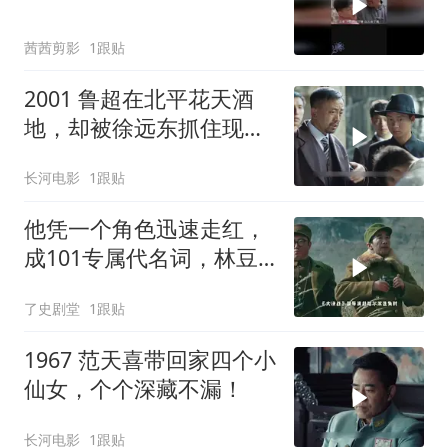
茜茜剪影
1跟贴
2001 鲁超在北平花天酒
地，却被徐远东抓住现
行，夏儿身份暴露
长河电影
1跟贴
他凭一个角色迅速走红，
成101专属代名词，林豆
豆都说太像
了史剧堂
1跟贴
1967 范天喜带回家四个小
仙女，个个深藏不漏！
长河电影
1跟贴