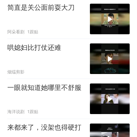
简直是关公面前耍大刀
阿朵看剧
1跟贴
哄媳妇比打仗还难
烟煴剪影
一眼就知道她哪里不舒服
海洋说剧
1跟贴
来都来了，没架也得硬打