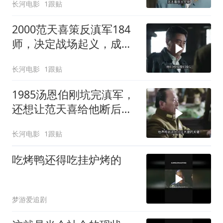
长河电影
1跟贴
2000范天喜策反滇军184
师，决定战场起义，成为
首支起义的正规军！
长河电影
1跟贴
1985汤恩伯刚坑完滇军，
还想让范天喜给他断后，
从未见过如此厚颜无耻之
长河电影
1跟贴
人
吃烤鸭还得吃挂炉烤的
梦游爱追剧