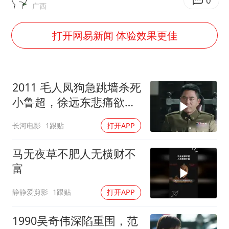
以军士兵把枪口对准中国记者
0
广西
笔试第一被劝弃考涉事副校长被撤职
打开网易新闻 体验效果更佳
《龙餐馆》 冲奖
构建更高水平的全民健身公共服务体系
男子被沙蜇蜇伤5小时后呼吸困难
2011 毛人凤狗急跳墙杀死
奋力开创中国式现代化建设新局面
小鲁超，徐远东悲痛欲
绝，被范天喜成功策反！
长河电影
1跟贴
打开APP
马无夜草不肥人无横财不
富
静静爱剪影
1跟贴
打开APP
1990吴奇伟深陷重围，范