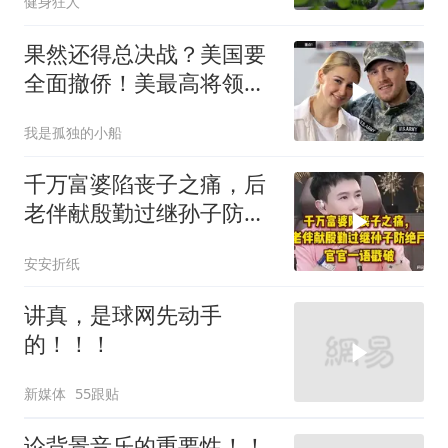
健身狂人
果然还得总决战？美国要
全面撤侨！美最高将领：
决战伊朗随时能打
我是孤独的小船
千万富婆陷丧子之痛，后
老伴献殷勤过继孙子防绝
户，官官一语戳破
安安折纸
讲真，是球网先动手
的！！！
新媒体
55跟贴
论背景音乐的重要性！！