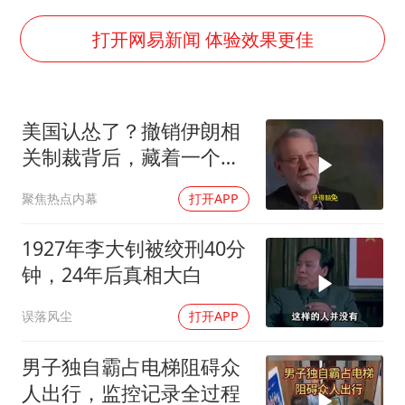
生产也能“拼单”了
央视新主播李秋莹孙亚鹏亮相
打开网易新闻 体验效果更佳
情侣在平潭拍日出时坠崖致一死一伤
吴宜泽回应晋级中国赛16强
美国认怂了？撤销伊朗相
河南刑案嫌犯被抓 逃窜时伤害多人
关制裁背后，藏着一个说
娜扎称眼睛恢复情况不太妙
不出口的尴尬
聚焦热点内幕
打开APP
三警齐发！多地10级以上雷暴大风
乐享全民健身 共筑健康中国
1927年李大钊被绞刑40分
钟，24年后真相大白
误落风尘
打开APP
男子独自霸占电梯阻碍众
人出行，监控记录全过程