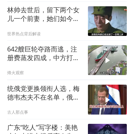
林帅去世后，留下两个女
儿一个前妻，她们如今过
的怎么样？
世界热点背后解读
642艘巨轮夺路而逃，注
册费蒸发四成，中方打到
巴拿马“七寸”
烽火观察
统俄党更换领衔人选，梅
德韦杰夫不在名单，俄政
坛释放出什么信号？
古人那点事
广东“吃人”写字楼：美艳