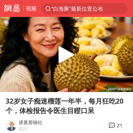
视频
“白海豚”最新位置公布
光影经济撬动暑期消费新蓝海
白海豚10级风圈已触及浙江台州
以军士兵把枪口对准中国记者
谢霆锋演唱会隔空祝王菲生日快乐
方桃子代言广告视频已下架
河南警方公开征集黑恶犯罪线索
00:00
07:36
辽宁省深化扫黑除恶专项斗争
Play
Ent
full
WTT横滨冠军赛女单四强国乒占三席
32岁女子痴迷榴莲一年半，每月狂吃20
个，体检报告令医生目瞪口呆
浙江省发出今年第2号指挥长令
一周大涨超7% 金价为何突然上涨
讲真剪辑社
21
四川