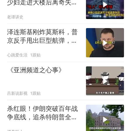
少妇走进大楼后离奇失
踪，警方调查揭开残忍真
老谭讲史
相
泽连斯基刚炸莫斯科，普
京反手甩出巨型航弹，砸
碎乌军指挥部
心跳爱生活
1跟贴
《亚洲频道之心事》
吕新说影视
1跟贴
杀红眼！伊朗突破百年战
争底线，追杀特朗普全
家，血债必须血偿？