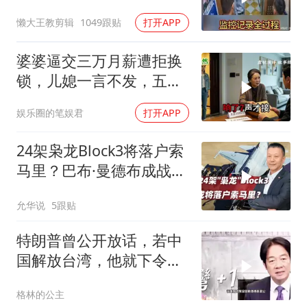
懒大王教剪辑
1049跟贴
打开APP
婆婆逼交三万月薪遭拒换
锁，儿媳一言不发，五天
后丈夫收传票
娱乐圈的笔娱君
打开APP
24架枭龙Block3将落户索
马里？巴布·曼德布成战略
支点
允华说
5跟贴
特朗普曾公开放话，若中
国解放台湾，他就下令轰
炸北京
格林的公主