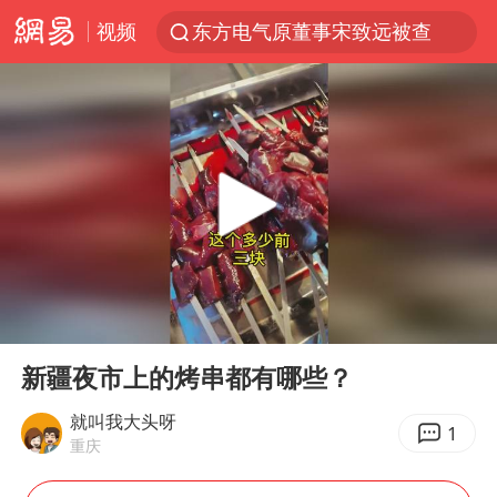
视频
东方电气原董事宋致远被查
台风白海豚闭眼了
“China Cool”火了，老外爱上中国避暑游
香港宏福苑火灾或由烟头引起
浙江台州《告全体市民书》
美拟年底前首次测试“金穹”反导系统
四川宜宾3.4级地震
00:00
00:43
网约车司机充电时猝死保险拒赔
Play
Ent
full
陕西柞水泥石流已致2死 仍有1人失联
新疆夜市上的烤串都有哪些？
泰国初中生饮弹自尽前开了26枪
就叫我大头呀
1
重庆
多所高校取消艺考