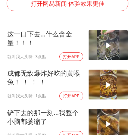
店主称换“青海拉面”招牌后生意更好
打开网易新闻 体验效果更佳
伊斯兰版北约来了吗
上半年国内居民出游人次34.63亿
这一口下去…什么含金
22岁女生独闯南太行失联12天
量！！！
薛之谦杭州站演唱会取消
就叫我大头呀
3跟贴
打开APP
张本智和：零封向鹏不意外
今年第二强台风将带来多大影响
成都无敌爆炸好吃的黄喉
“准2万亿”之城点名支持三所大学
兔！ ！ ！ ！
习近平心系体育强国建设
就叫我大头呀
1跟贴
打开APP
铲下去的那一刻…我整个
小脑都萎缩了