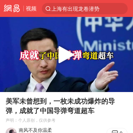
视频
上海有出现龙卷潜势
跨界融合拉长夏日经济消费链条
南京发布暴雨黄色预警
上海：5号线16号线浦江线全线停运
白海豚逼近浙闽沿海
国足U17与阿森纳决赛取消 并列冠军
王艺迪2-4不敌张本美和止步4强
00:00
05:00
刘畊宏加盟《披荆斩棘》
Play
Ent
full
白海豚5次眼壁置换
美军未曾想到，一枚未成功爆炸的导
弹，成就了中国导弹弯道超车
王艺迪无缘横滨赛决赛
声明：个人原创，仅供参考
杭州部分地铁高架段临时停运
南风不及你温柔