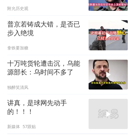
的东西却一样没补上
附允历史观
普京若铸成大错，是否已
步入绝境
拿铁要加糖
十万吨货轮遭击沉，乌能
源部长：乌时间不多了
独醉笑清风
讲真，是球网先动手
的！！！
新媒体
57跟贴