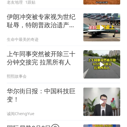
老友地理
1跟贴
伊朗冲突被专家视为世纪
耻辱，特朗普政治遗产遭
遇毁灭性打击
生命中最美的奇迹
上午同事突然被开除三十
分钟交接完 拉黑所有人
熙熙故事会
华尔街日报：中国科技巨
变！
诚阅ChengYue