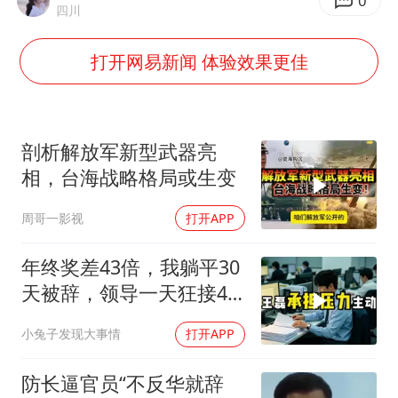
2025年小学教师减少13.19万
0
四川
白海豚或提早3小时登陆
打开网易新闻 体验效果更佳
上海大部迎大暴雨
《龙餐馆》 冲奖
武契奇会见泽连斯基有何意图
剖析解放军新型武器亮
“伊斯兰版北约”出现
相，台海战略格局或生变
以军士兵把枪口对准中国记者
周哥一影视
打开APP
构建更高水平的全民健身公共服务体系
年终奖差43倍，我躺平30
天被辞，领导一天狂接47
个退单电话
小兔子发现大事情
打开APP
防长逼官员“不反华就辞