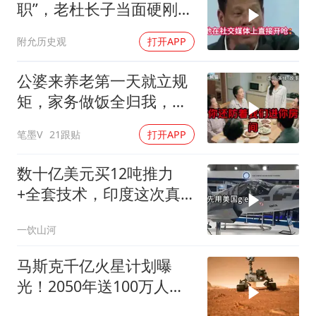
职”，老杜长子当面硬刚：
你凭什么？
附允历史观
打开APP
公婆来养老第一天就立规
矩，家务做饭全归我，老
公点头，我一句话令全桌
笔墨V
21跟贴
打开APP
寂静
数十亿美元买12吨推力
+全套技术，印度这次真
要搞定航发
一饮山河
马斯克千亿火星计划曝
光！2050年送100万人上
火星，人类最后的退路？