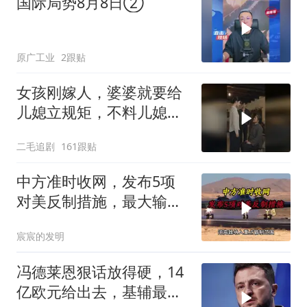
国际局势8月8日②
原广工业
2跟贴
女孩刚嫁人，婆婆就要给
儿媳立规矩，不料儿媳不
是好惹的！
二毛追剧
161跟贴
中方准时收网，发布5项
对美反制措施，最大输家
已浮现
宸宸的发明
冯德莱恩狠话放得硬，14
亿欧元给出去，基辅最缺