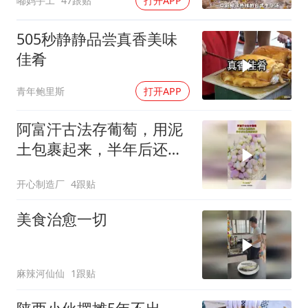
嘟妈手工
47跟贴
打开APP
505秒静静品尝真香美味
佳肴
青年鲍里斯
打开APP
阿富汗古法存葡萄，用泥
土包裹起来，半年后还是
很新鲜的！
开心制造厂
4跟贴
美食治愈一切
麻辣河仙仙
1跟贴