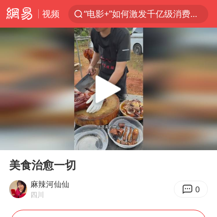
视频
“电影+”如何激发千亿级消费新活力？
全球首个长时储能一体化产业园量产
台风白海豚已进入24小时警戒线
中国女篮70-67险胜尼日利亚女篮
上海：台风白海豚或将带来龙卷风
四川宜宾高县4.9级地震致1死
中巨芯：上半年归母净利润1405.77万元
00:00
00:10
出口禁令驱动有色板块大涨
Play
Ent
full
秋天的第一杯奶茶到底有多火
美食治愈一切
38岁演员求职万岁山NPC成功
麻辣河仙仙
0
四川
胜宏科技：股票交易异常波动