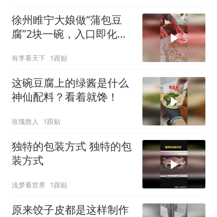
徐州睢宁大娘做“蒲包豆
腐”2块一碗，入口即化，
味道棒！
有李看天下
1跟贴
这碗豆腐上的绿酱是什么
神仙配料？看着就馋！
玫瑰散人
1跟贴
独特的包装方式 独特的包
装方式
浅梦看世界
1跟贴
原来饺子皮都是这样制作