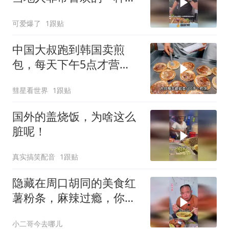
食
可爱爆了
1跟贴
中国大叔跑到韩国卖煎
包，每天下午5点才营
业，直言月赚5万很满足
彗星看世界
1跟贴
国外的盖烧饭，为啥这么
脏呢！
真实搞笑配音
1跟贴
隐藏在周口胡同的美食红
薯粉条，麻辣过瘾，你来
吃过没？
小二哥今去哪儿