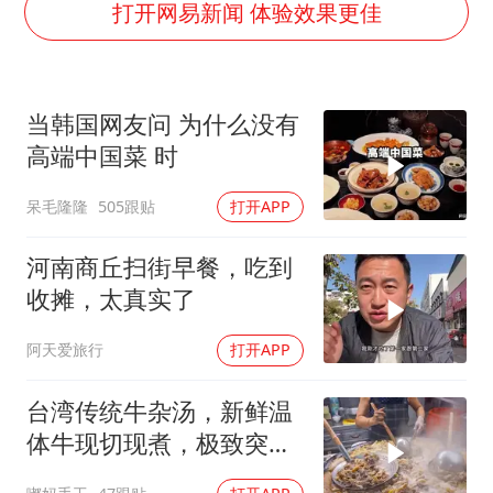
国乒男单横滨冠军赛全军覆没
打开网易新闻 体验效果更佳
U17国足三连胜晋级明日之星半决赛
胡彦斌获《歌手2026》歌王
当韩国网友问 为什么没有
东航：国内客票提前14天免费退改
高端中国菜 时
美股存储板块集体大跌
呆毛隆隆
505跟贴
打开APP
日本试射“战斧”导弹，国防部回应
夯实基础开新局
河南商丘扫街早餐，吃到
收摊，太真实了
阿天爱旅行
打开APP
台湾传统牛杂汤，新鲜温
体牛现切现煮，极致突出
牛肉的本鲜