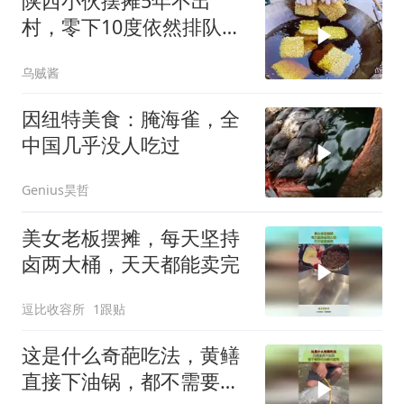
陕西小伙摆摊5年不出
村，零下10度依然排队，
大妈说：就爱这口
乌贼酱
因纽特美食：腌海雀，全
中国几乎没人吃过
Genius昊哲
美女老板摆摊，每天坚持
卤两大桶，天天都能卖完
逗比收容所
1跟贴
这是什么奇葩吃法，黄鳝
直接下油锅，都不需要先