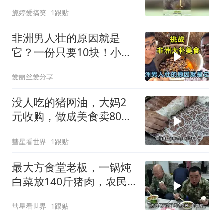
去除内脏吗？
旎婷爱搞笑
1跟贴
非洲男人壮的原因就是
它？一份只要10块！小伙
挑战吃非洲大补美食
爱丽丝爱分享
没人吃的猪网油，大妈2
元收购，做成美食卖80，
年赚50万买两套房
彗星看世界
1跟贴
最大方食堂老板，一锅炖
白菜放140斤猪肉，农民
工：10元就能吃爽
彗星看世界
1跟贴