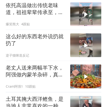
依托高温做出传统老味
道，祖祖辈辈传承至，今
纯手工原汁原味！
爆笑熊大
4跟贴
这么好的东西老外说扔就
扔了
逆子猫咪造反记
老丈人送来两幅羊下水，
阿强做内蒙羊杂碎，真的
太香啦，美滋滋！
Cram阿强1
10跟贴
土耳其腌大西洋鲣鱼，是
当地人非常喜欢的一种美