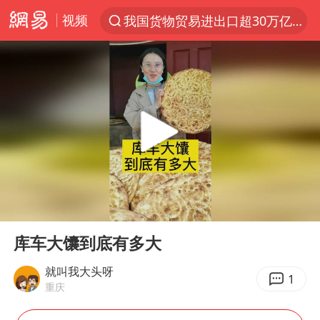
视频
我国货物贸易进出口超30万亿元
上半年我国机械工业经济运行稳中有进
官方通报教师招聘笔试前13名被淘汰
河南撤回“领导带薪错峰休假”通知
泰国枪击案凶手先杀祖父母后行凶
A股三大股指收涨
台风“白海豚”体型变大！环流面积接近13个浙江那么大
00:00
00:19
宇树科技中一签需缴款7.54万元
Play
Ent
full
泰国校园枪击案死亡人数升至7人
库车大馕到底有多大
四川宜宾市高县发生4.9级地震
就叫我大头呀
1
重庆
“立秋的第一杯奶茶”又爆单了