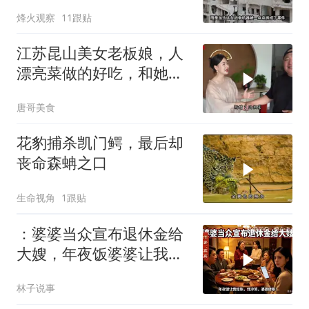
居然跪在了黎明前
烽火观察
11跟贴
江苏昆山美女老板娘，人
漂亮菜做的好吃，和她小
喝点
唐哥美食
花豹捕杀凯门鳄，最后却
丧命森蚺之口
生命视角
1跟贴
：婆婆当众宣布退休金给
大嫂，年夜饭婆婆让我结
账，我冷笑，婆婆傻眼
林子说事