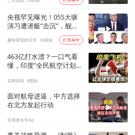
二毛追剧
20跟贴
打开APP
央视罕见曝光！055大驱
演习遭潜艇“击沉”，舰长
直言：前出就是送死
趣味萌宠的日常
16跟贴
打开APP
463亿打水漂？一口气看
懂，印度“全民航空计划”
翻车史！
花狸胡说
6跟贴
面对航母进逼，中方选择
在北方发起行动
失我者永失qq