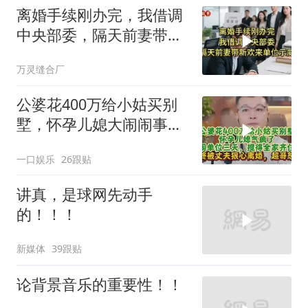
离婚手续刚办完，我借调
中央部委，隔天前妻带新
欢来单位示威
万灵缝合厂
公婆花400万给小姑买别
墅，怀孕儿媳大闹闹事，
被老公狠心离婚
一口娱乐
26跟贴
讲真，是球网先动手
的！！！
新媒体
39跟贴
论背景音乐的重要性！！