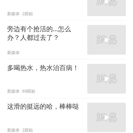
新媒体
2跟贴
旁边有个抢活的…怎么
办？人都过去了？
新媒体
多喝热水，热水治百病！
新媒体
69跟贴
这滑的挺远的哈，棒棒哒
新媒体
2跟贴