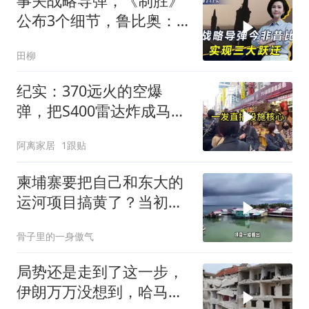
事关战略导弹，《制胜》
公布3个细节，鲁比奥：
但愿中美不会冲突
田柳
纪实：370远火的空爆
弹，把S400雷达炸成马蜂
窝，靶标惨状让台军急眼
阿离家居
1跟贴
了
柬埔寨要把自己和东大的
运河项目搞黄了？当初可
是吹得天花乱坠
骨子里的一身傲气
局势还是走到了这一步，
伊朗万万没想到，哈马斯