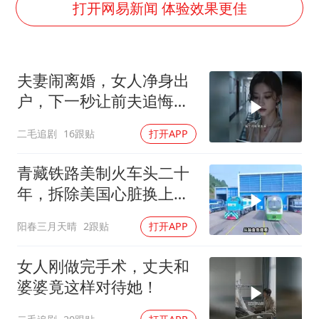
国防部：中国军队坚决反制任何闹海挑衅图谋
打开网易新闻 体验效果更佳
台湾海峡南口北上船舶实施交通管制
方程豹钛9新车申报
夫妻闹离婚，女人净身出
瑞众保险员工爆料公司违规行为
户，下一秒让前夫追悔莫
向鹏0-3不敌张本智和
及！
二毛追剧
16跟贴
打开APP
命案逃犯躲进深山21年活得像野人
Meta重新支棱起来了吗
青藏铁路美制火车头二十
东方之约 相约未来
年，拆除美国心脏换上绿
色电力
阳春三月天晴
2跟贴
打开APP
女人刚做完手术，丈夫和
婆婆竟这样对待她！