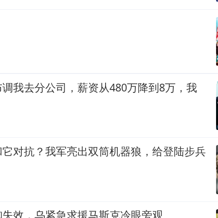
！
调我去分公司，薪资从480万降到8万，我
和它对抗？我军亮出双筒机器狼，给登陆步兵
御失效，乌紧急求援马斯克冷眼旁观