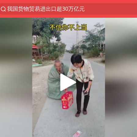
我国货物贸易进出口超30万亿元
上半年我国机械工业经济运行稳中有进
台风白海豚加强
泉州市委书记张毅恭被查
佛山通报笔试前13被淘汰后5名进体检
河南撤回“领导带薪错峰休假”通知
向鹏0-3不敌张本智和
广东雷州通报特教老师招聘违规事件
“立秋的第一杯奶茶”又爆单了
陈幸同晋级WTT横滨冠军赛8强
泰国枪击案凶手先杀祖父母后行凶