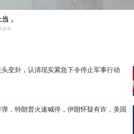
宇树科技中一签需缴款7.54万元
超颖电子拟投资20.86亿建设新项目
上当，
国防部：中国军队坚决反制任何闹海挑衅图谋
供参考
台湾海峡南口北上船舶实施交通管制
“新疆阿勒泰八月能滑雪”不实
女儿为争财产堵门阻挠父亲出殡
关头变卦，认清现实紧急下令停止军事行动
公司“上四休三”但要降薪1000元
东方之约 相约未来
炸弹，特朗普火速喊停，伊朗怀疑有诈，美国