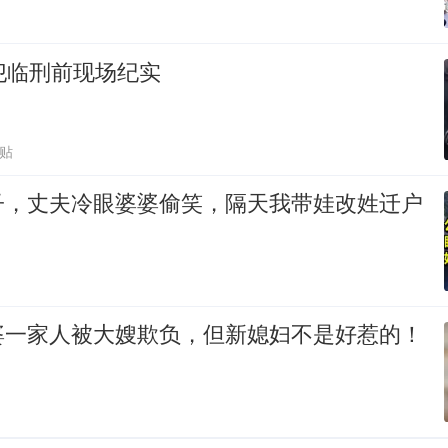
犯临刑前现场纪实
跟贴
子，丈夫冷眼婆婆偷笑，隔天我带娃改姓迁户
！
婆一家人被大嫂欺负，但新媳妇不是好惹的！