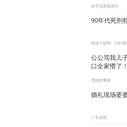
金哥说新能源车
90年代死刑
体娱大聪明
1247
公公骂我儿
口全家懵了
雪姐故事多
婚礼现场婆
二毛追剧