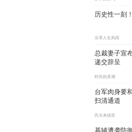
历史性一刻
乐享人生风雨
总裁妻子宣布
递交辞呈
时尚的弄潮
台军肉身要
扫清通道
匹夫来搞笑
基辅遭袭防