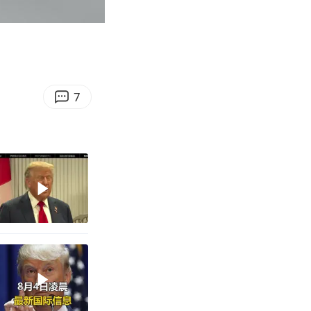
00:12
Enter
fullscreen
7