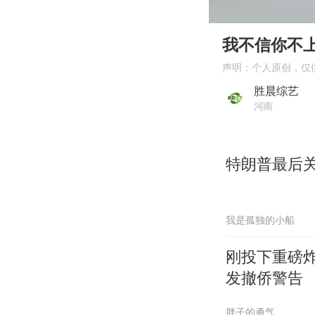
00:00
Play
我不信你不
声明：个人原创，仅
胜晨综艺
河南
特朗普最后
我是孤独的小船
刚投下重磅
发撤侨警告
胖子的勇气