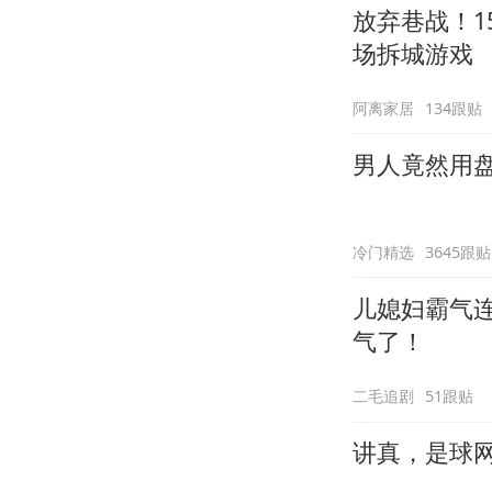
放弃巷战！1
场拆城游戏
阿离家居
134跟贴
男人竟然用
冷门精选
3645跟贴
儿媳妇霸气
气了！
二毛追剧
51跟贴
讲真，是球