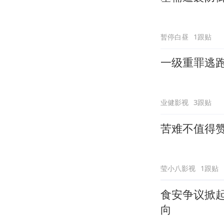
暂停白昼
1跟贴
一级重罪逃
业健影视
3跟贴
苦难不值得
莹小八影视
1跟贴
食安争议掀
向