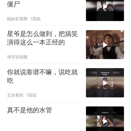
僵尸
靓妹影视菌
1跟贴
星爷是怎么做到，把搞笑
演得这么一本正经的
博哥剪辑圈
你就说靠谱不嘛，说吃就
吃
五娃看剧
1跟贴
真不是他的水管