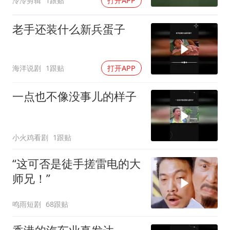
泠泠剪辑
1跟贴
打开APP
老手还装什么新兵蛋子
海洋说剧
1跟贴
打开APP
一点也不像没事儿的样子
小火鸡看剧
1跟贴
“这可否是徒手搓雷电的大
师兄！”
鸣雨短剧
68跟贴