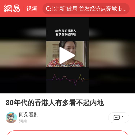
视频
中方回应是否在太平洋海底开采稀土
宇树科技发行价格150.80元/股
外交部发言人就广岛核爆81周年等答记者问
吉林一“温度计大楼”读数爆表
台风白海豚影响中国已成定局
法国下周开始禁止未经同意的电话营销
多地要求领导干部带头休假
00:00
02:06
27岁女子成组织卖淫集团主犯被通缉
Play
Ent
full
我国编制完成新版全月地质图
80年代的香港人有多看不起内地
U17国足1分钟轰2球
阿朵看剧
1
河南
中国“五箭齐发”反制美国