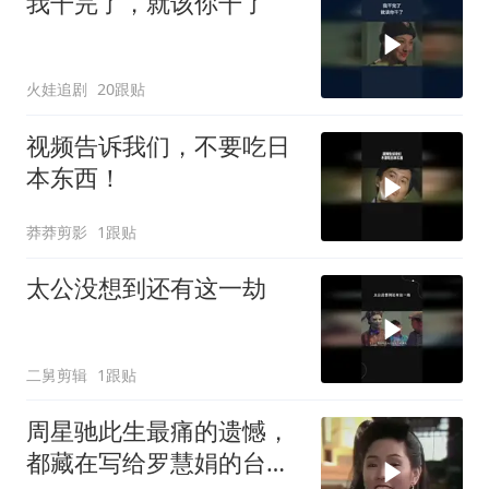
我干完了，就该你干了
火娃追剧
20跟贴
视频告诉我们，不要吃日
本东西！
莽莽剪影
1跟贴
太公没想到还有这一劫
二舅剪辑
1跟贴
周星驰此生最痛的遗憾，
都藏在写给罗慧娟的台词