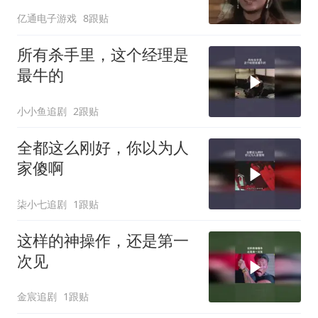
里
亿通电子游戏
8跟贴
所有杀手里，这个经理是
最牛的
小小鱼追剧
2跟贴
全都这么刚好，你以为人
家傻啊
柒小七追剧
1跟贴
这样的神操作，还是第一
次见
金宸追剧
1跟贴