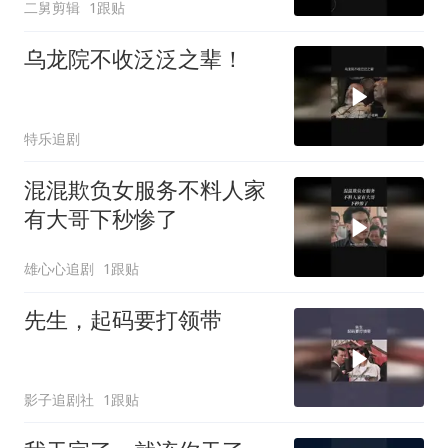
二舅剪辑
1跟贴
乌龙院不收泛泛之辈！
特乐追剧
混混欺负女服务不料人家
有大哥下秒惨了
雄心心追剧
1跟贴
先生，起码要打领带
影子追剧社
1跟贴