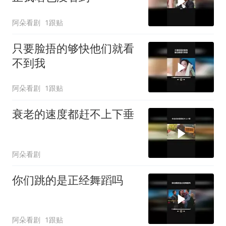
阿朵看剧
1跟贴
只要脸捂的够快他们就看
不到我
阿朵看剧
1跟贴
衰老的速度都赶不上下垂
阿朵看剧
你们跳的是正经舞蹈吗
阿朵看剧
1跟贴