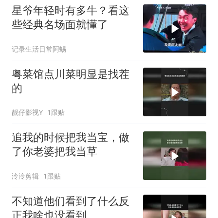
星爷年轻时有多牛？看这
些经典名场面就懂了
记录生活日常阿蜴
粤菜馆点川菜明显是找茬
的
靓仔影视Y
1跟贴
追我的时候把我当宝，做
了你老婆把我当草
泠泠剪辑
1跟贴
不知道他们看到了什么反
正我啥也没看到