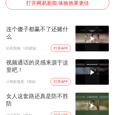
女子利用漏洞0元薅走3000多件家电
打开网易新闻 体验效果更佳
泰国一女公务员妆容引争议 本人回应
郑国霖回应去景区上班被保安拦下
连个傻子都赢不了还赌什
感觉全东北都在等7号
么
80后女柜员逆袭成4200亿银行副行长
社死剪辑
185跟贴
打开APP
奋进开新局 实干挑大梁
视频通话的灵感来源于这
里吧！
小熊影视君
1跟贴
打开APP
女人这套路还真是防不胜
防