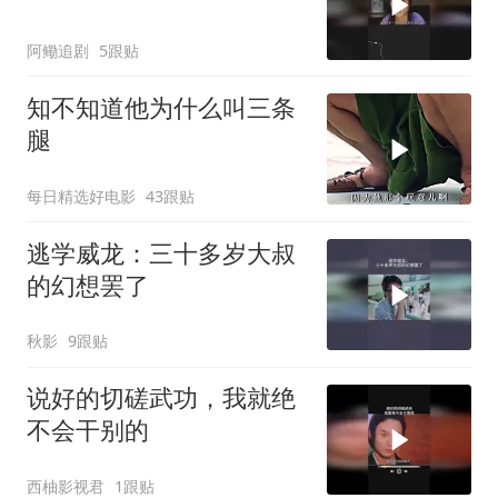
阿鳓追剧
5跟贴
知不知道他为什么叫三条
腿
每日精选好电影
43跟贴
逃学威龙：三十多岁大叔
的幻想罢了
秋影
9跟贴
说好的切磋武功，我就绝
不会干别的
西柚影视君
1跟贴