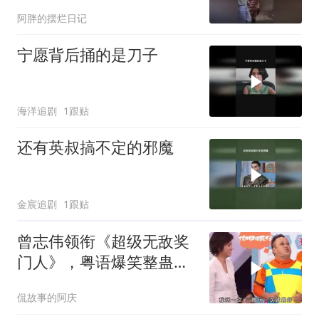
阿胖的摆烂日记
宁愿背后捅的是刀子
海洋追剧
1跟贴
还有英叔搞不定的邪魔
金宸追剧
1跟贴
曾志伟领衔《超级无敌奖
门人》，粤语爆笑整蛊再
现经典
侃故事的阿庆