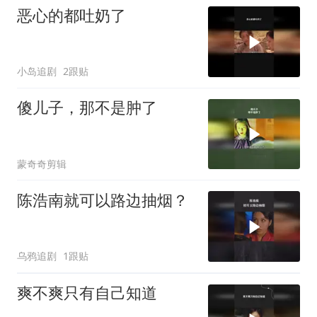
恶心的都吐奶了
小岛追剧
2跟贴
傻儿子，那不是肿了
蒙奇奇剪辑
陈浩南就可以路边抽烟？
乌鸦追剧
1跟贴
爽不爽只有自己知道