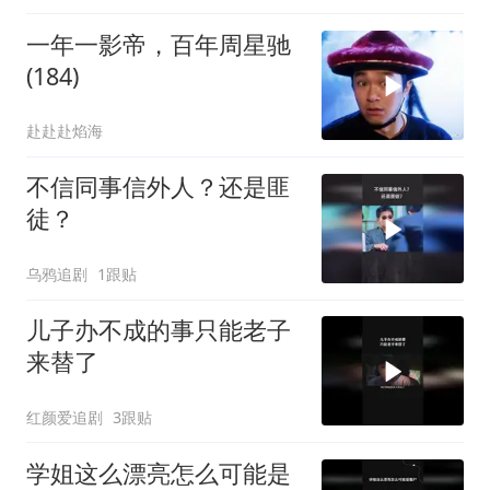
一年一影帝，百年周星驰
(184)
赴赴赴焰海
不信同事信外人？还是匪
徒？
乌鸦追剧
1跟贴
儿子办不成的事只能老子
来替了
红颜爱追剧
3跟贴
学姐这么漂亮怎么可能是