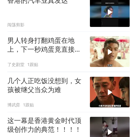
香港的汽车业真发达
闯荡剪影
男人转身打翻鸡蛋在地
上，下一秒鸡蛋竟直接被
烤熟，背后原因不简单
了史剧堂
1跟贴
几个人正吃饭没想到，女
孩被继父当众为难
博武弈
1跟贴
这一幕是香港黄金时代顶
级创作力的典范！！！！