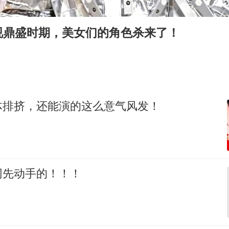
媒体：“内容由AI生成”不是免责盾牌
多个明星演唱会取消
视鼎盛时期，美女们的角色杀来了！
西贝创始人贾国龙押注鲜羊赛道
女儿为争财产堵门阻挠父亲出殡
美国AI开始攻击真人了
人民的健康、体质、幸福一脉相承
体排挤，还能演的这么意气风发！
网先动手的！！！