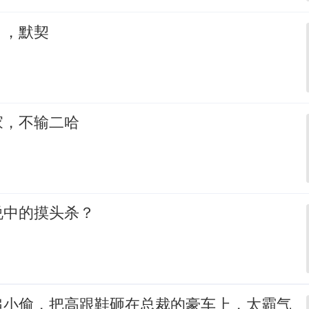
，，默契
家，不输二哈
说中的摸头杀？
追小偷，把高跟鞋砸在总裁的豪车上，太霸气