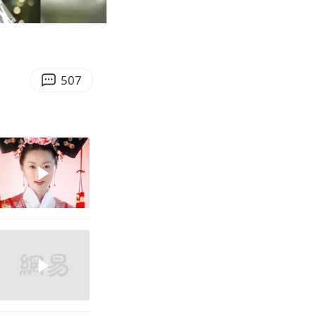
01:05
Enter
fullscreen
507