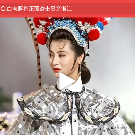
白海豚将正面袭击贯穿浙江
男童模仿奥特曼从高处跳下致骨折
名创优品一次性内裤 颜面尽失
视频丨中国东方电气集团原党组副书记、董事宋致远
香港宏福苑火灾或由烟头引起
实时追踪台风白海豚
浙江台州《告全体市民书》
女主硬加吻戏短剧已下架
上海多家景点临时闭园或调整运营时间
郑丽文：台湾从来没有“独立”过
董璇小酒窝朵朵为佟丽娅庆生