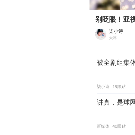
00:00
Play
别眨眼！亚
柒小诗
天津
被全剧组集
柒小诗
19跟贴
讲真，是球
新媒体
40跟贴