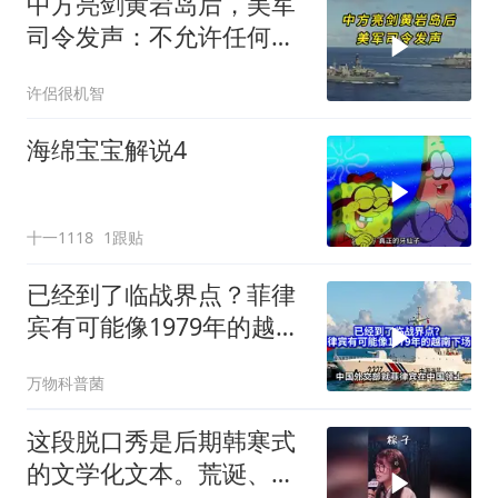
中方亮剑黄岩岛后，美军
司令发声：不允许任何国
家主宰印太
许侶很机智
海绵宝宝解说4
十一1118
1跟贴
已经到了临战界点？菲律
宾有可能像1979年的越南
下场吗？
万物科普菌
这段脱口秀是后期韩寒式
的文学化文本。荒诞、激