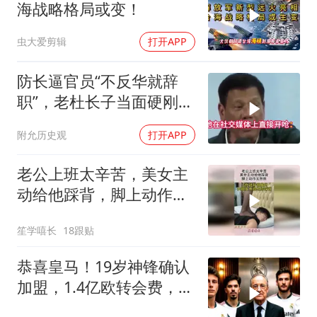
海战略格局或变！
虫大爱剪辑
打开APP
防长逼官员“不反华就辞
职”，老杜长子当面硬刚：
你凭什么？
附允历史观
打开APP
老公上班太辛苦，美女主
动给他踩背，脚上动作太
熟练！
笙学嘻长
18跟贴
恭喜皇马！19岁神锋确认
加盟，1.4亿欧转会费，维
尼修斯留队