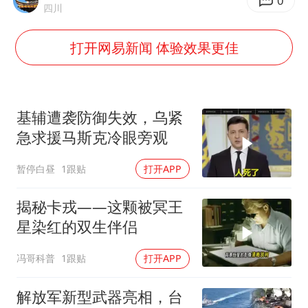
0
浙江台州《告全体市民书》
四川
女主硬加吻戏短剧已下架
打开网易新闻 体验效果更佳
浙江一9岁男孩被海浪卷走仍在搜救中
郑丽文：台湾从来没有“独立”过
网传《披荆斩棘2026》名单
基辅遭袭防御失效，乌紧
急求援马斯克冷眼旁观
董璇小酒窝朵朵为佟丽娅庆生
人民的健康、体质、幸福一脉相承
暂停白昼
1跟贴
打开APP
揭秘卡戎——这颗被冥王
星染红的双生伴侣
冯哥科普
1跟贴
打开APP
解放军新型武器亮相，台