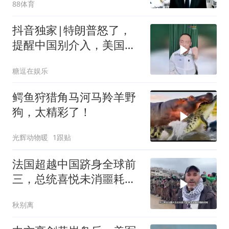
88体育
抖音独家|特朗普怒了，
提醒中国别介入，美国要
掘地三尺！ #全球 #零基
糖逗在娱乐
础看懂全球 #时代砺剑高
燃出列 #抖音精选
鳄鱼狩猎角马河马羚羊野
狗，太精彩了！
光辉动物暖
1跟贴
法国超越中国跻身全球前
三，总统喜悦未消噩耗降
临
秋别离