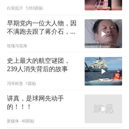
愤又温暖
白宸侃片
1263跟贴
早期党内一位大人物，因
不满跑去跟了蒋介石，不
料晚年竟悲惨死
玫瑰与花海
史上最大的航空谜团，
239人消失背后的故事
冯哥科普
1跟贴
讲真，是球网先动手
的！！！
新媒体
40跟贴