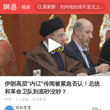
视频
解锁各地夏日限定体验
浙江温州发布台风橙色预警信号
白海豚将正面袭击贯穿浙江
富婆带资进组给自己硬加60多场吻戏
金饰克价一夜涨回1300元
名创优品一次性内裤 颜面尽失
视频丨中国东方电气集团原党组副书记、董事宋致远被查
00:00
07:11
46岁的殷桃看着像20岁
Play
Ent
full
伊朗高层“内讧”传闻被紧急否认！总统
包文婧：二胎很难一碗水端平
和革命卫队到底吵没吵？
香港宏福苑火灾或由烟头引起
声明：个人原创，仅供参考
实时追踪台风白海豚
军科零零