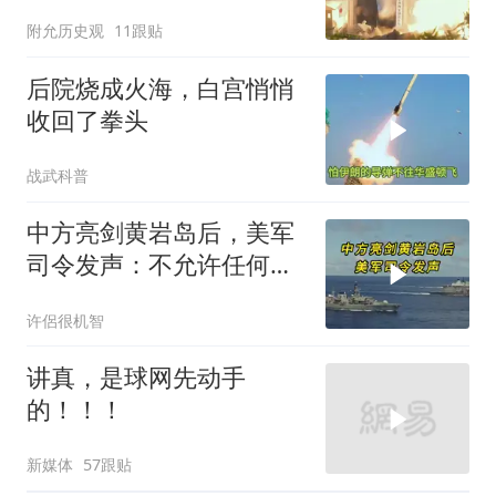
背后这步棋太狠了
附允历史观
11跟贴
后院烧成火海，白宫悄悄
收回了拳头
战武科普
中方亮剑黄岩岛后，美军
司令发声：不允许任何国
家主宰印太
许侶很机智
讲真，是球网先动手
的！！！
新媒体
57跟贴