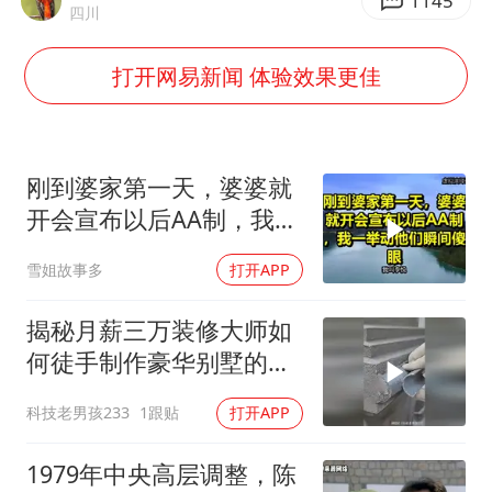
世界第1特鲁姆普斯诺克中国赛一轮游
1145
四川
新疆一婚礼线上邀请引热议
打开网易新闻 体验效果更佳
女子发现前夫婚内与第三者育子
上海大部迎大暴雨
国足U17与阿森纳决赛取消 并列冠军
刚到婆家第一天，婆婆就
上门女婿出轨女邻居多年被判重婚罪
开会宣布以后AA制，我一
举动他们瞬间傻眼！
构建更高水平的全民健身公共服务体系
雪姐故事多
打开APP
王艺迪2-4不敌张本美和止步4强
揭秘月薪三万装修大师如
奋力开创中国式现代化建设新局面
何徒手制作豪华别墅的罗
马柱？
科技老男孩233
1跟贴
打开APP
1979年中央高层调整，陈