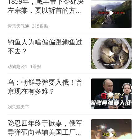
1859年，咸丰帝下令处决
左宗棠，要以斩首的方式
公开行刑，在那生死攸关
智慧天气通
315跟贴
的关头
钓鱼人为啥偏偏跟鲫鱼过
不去？
动物趣谈1
1跟贴
乌：朝鲜导弹要入俄！普
京现在有多难？
刘乐观天下
隐忍四年终于掀桌，俄军
导弹砸向基辅美国工厂，