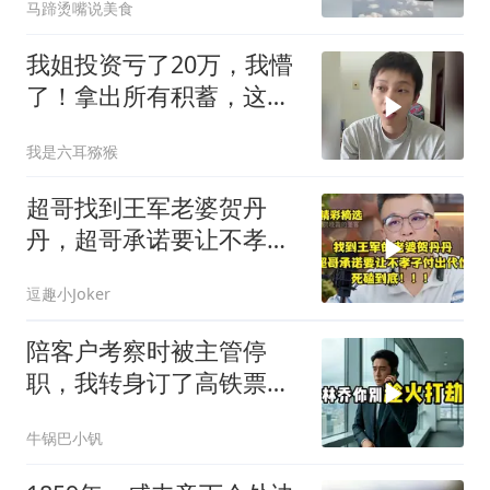
马蹄烫嘴说美食
我姐投资亏了20万，我懵
了！拿出所有积蓄，这是
我最后一次帮她
我是六耳猕猴
超哥找到王军老婆贺丹
丹，超哥承诺要让不孝子
付出代价，死磕到底
逗趣小Joker
陪客户考察时被主管停
职，我转身订了高铁票。
2小时后总监急疯了：12
牛锅巴小钒
亿合同没你根本签不了