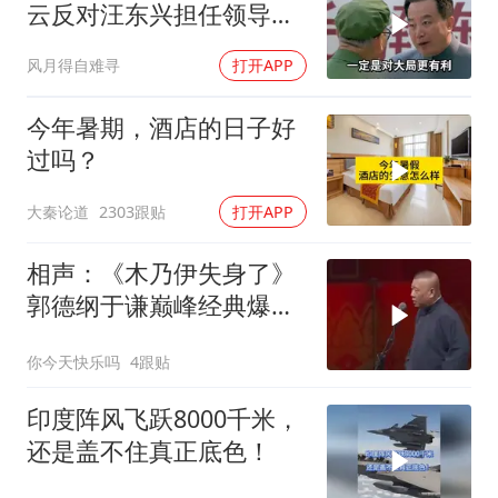
云反对汪东兴担任领导职
务
风月得自难寻
打开APP
今年暑期，酒店的日子好
过吗？
大秦论道
2303跟贴
打开APP
相声：《木乃伊失身了》
郭德纲于谦巅峰经典爆笑
相声太搞笑太逗了
你今天快乐吗
4跟贴
印度阵风飞跃8000千米，
还是盖不住真正底色！