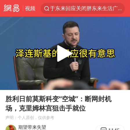
视频
于东来回应关闭胖东来生活广场店
白海豚登陆强度略强于巴威
上半年我国经营主体结构持续优化
《披荆斩棘2026》阵容官宣
杭州机场已取消航班388架次
中国籍豪华游艇富商之子在泰国被杀
10余省份将出现强风雨 局地特大暴雨
00:00
04:41
乌称俄袭击敖德萨致部分区域停电
Play
Ent
full
白海豚北上或致京津冀暴雨
胜利日前莫斯科变“空城”：断网封机
场，克里姆林宫狙击手就位
上海中心千吨“镇楼神器”摆动明显
声明：个人原创，仅供参考
浙江省委书记王浩再调度：该停下的坚决停下来，让社会面静下来
期望带来失望