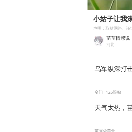
00:00
Play
小姑子让我
声明：取材网络、谨
苗苗情感说
河北
乌军纵深打
窄门
126跟贴
天气太热，
苗阿朵美食