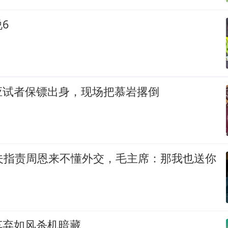
6
应试者保镖出身，现场把慕岩撂倒
晓夫指责周恩来不懂外交，毛主席：那我也送你
车弃如风杀机暗藏