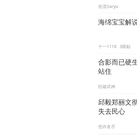
佐流Saryu
海绵宝宝解说
十一1118
3跟贴
合影而已硬
站住
狂破武神
邱毅郑丽文
失去民心
也许友尽