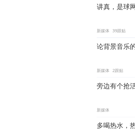
讲真，是球
新媒体
39跟贴
论背景音乐
新媒体
2跟贴
旁边有个抢
新媒体
多喝热水，