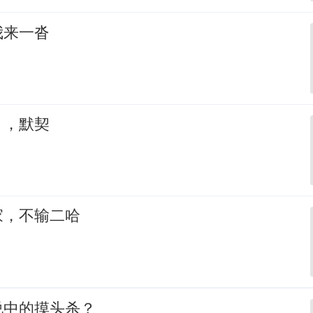
我来一沓
，，默契
家，不输二哈
说中的摸头杀？