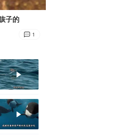
03:29
Enter
fullscreen
孩子的
1