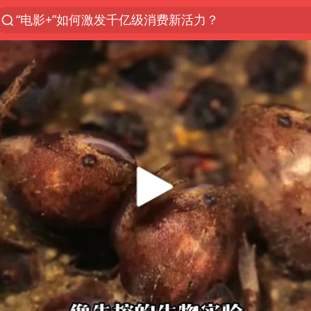
“电影+”如何激发千亿级消费新活力？
秘鲁和墨西哥宣布恢复外交关系
沙特土耳其巴基斯坦签署共同防务协议
中医教你一招提升气血
全球首个长时储能一体化产业园量产
四川宜宾市高县4.9级地震致1人死亡
胜宏科技：股票交易异常波动
中巨芯：上半年归母净利润1405.77万元
美股存储板块集体大跌
U17国足点球大战淘汰河床晋级决赛
百花奖开幕式