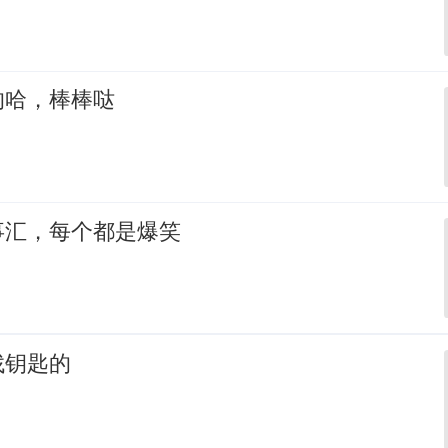
的哈，棒棒哒
事汇，每个都是爆笑
找钥匙的