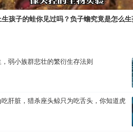
38岁演员求职万岁山NPC成功
老中医：立秋后养心是关键
上生孩子的蛙你见过吗？负子蟾究竟是怎么生
国防部：中国军队坚决反制任何闹海挑衅图谋
我国外贸延续良好增长态势
东航：国内客票提前14天免费退改
欧阳娜娜窦靖童好搭
生，弱小族群悲壮的繁衍生存法则
夯实基础开新局
为吃肝脏，猎杀座头鲸只为吃舌头，你知道虎