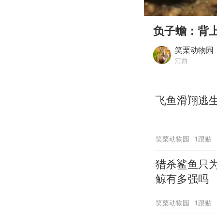
00:00
Play
负子蟾：背
笑栗动物园
江西
飞鱼滑翔逃
笑栗动物园
1跟贴
猎杀鲨鱼只
鲸有多强吗
笑栗动物园
1跟贴