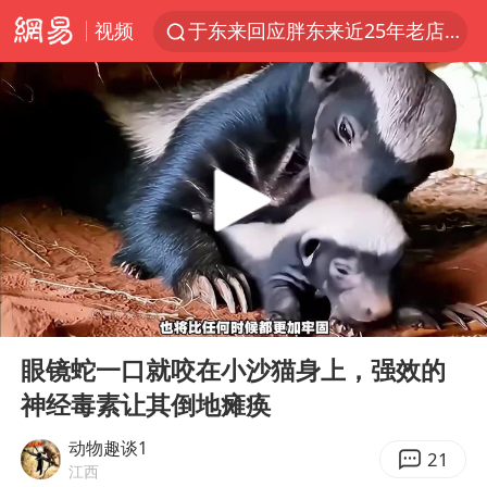
视频
于东来回应胖东来近25年老店年底关闭
《披荆斩棘2026》阵容官宣
中国籍豪华游艇富商之子在泰国被杀
白海豚北上或致京津冀暴雨
美将每月供乌爱国者拦截导弹
《龙餐馆》 冲奖
世界第1特鲁姆普斯诺克中国赛一轮游
00:00
03:29
上门女婿出轨女邻居多年被判重婚罪
Play
Ent
full
新疆一婚礼线上邀请引热议
眼镜蛇一口就咬在小沙猫身上，强效的
神经毒素让其倒地瘫痪
香港刷新1884年以来最高气温纪录
国足U17与阿森纳决赛取消 并列冠军
动物趣谈1
21
江西