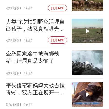
在绝境中突围的
动物趣谈1
1跟贴
打开APP
人类首次拍到野兔活埋自
己孩子，残忍真相曝光后
千万人泪崩
动物趣谈1
1跟贴
打开APP
企鹅回家途中被海狮劫
猎，结局真是太惨了
动物趣谈1
1跟贴
平头嫂蜜獾妈妈大战吉拉
毒蜥，双方正在展开一场
生死大战
动物趣谈1
1跟贴