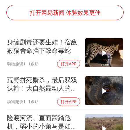
构建更高水平的全民健身公共服务体系
云南一男子胃中取出180颗铁钉
打开网易新闻 体验效果更佳
景区回应“麦积山石窟看完需2000元”
曹颖儿子首次演长剧
身缠剧毒还要生娃！宿敌
以军士兵把枪口对准中国记者
薮猫舍命挡下致命毒蛇
奋力开创中国式现代化建设新局面
动物趣谈1
1跟贴
打开APP
荒野拼死厮杀，最后双双
认输！大自然最动人的母
爱从无赢家！
动物趣谈1
1跟贴
打开APP
险渡河流、直面踩踏危
机，弱小的小角马是如何