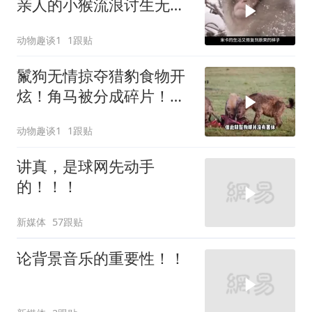
亲人的小猴流浪讨生无人
问津
动物趣谈1
1跟贴
鬣狗无情掠夺猎豹食物开
炫！角马被分成碎片！结
果被狮子一网打尽
动物趣谈1
1跟贴
讲真，是球网先动手
的！！！
新媒体
57跟贴
论背景音乐的重要性！！