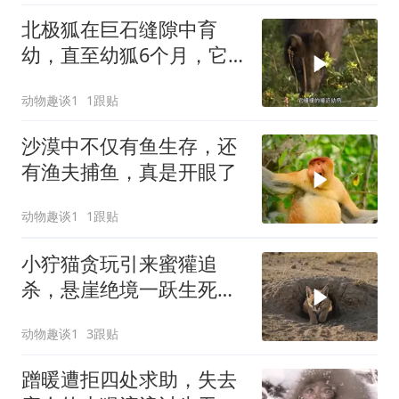
北极狐在巨石缝隙中育
幼，直至幼狐6个月，它
们开始独自学习觅食
动物趣谈1
1跟贴
沙漠中不仅有鱼生存，还
有渔夫捕鱼，真是开眼了
动物趣谈1
1跟贴
小狞猫贪玩引来蜜獾追
杀，悬崖绝境一跃生死翻
盘
动物趣谈1
3跟贴
蹭暖遭拒四处求助，失去