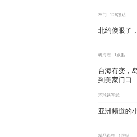
窄门
126跟贴
北约傻眼了
帆海志
1跟贴
台海有变，
到美家门口
环球谈军武
亚洲频道的
精品街拍
1跟贴