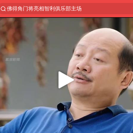
佛得角门将亮相智利俱乐部主场
以“新”破局 首发经济点亮城市消费活力
中方回应是否在太平洋海底开采稀土
看守所辅警收受10万获刑1年
宇树科技发行价格150.80元/股
宇树科技王兴兴身家有望超200亿元
五粮液渠道价一箱上涨近百元
CIA被曝已秘密设立古巴工作组
法国将禁止“未经同意的电话营销”
吉林一“温度计大楼”读数爆表
贵州轮胎子公司获美国退税8136万