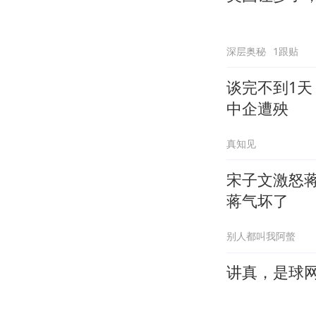
深层奥秘
1跟贴
谈完不到1天
中企遭殃
真知见
宋子文激怒
蒋气坏了
别人都叫我阿螫
讲真，是球