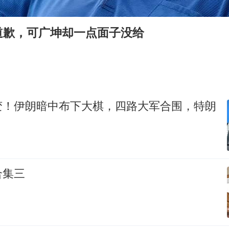
“深圳地面沉降致车辆损坏”不实
泰国一女公务员妆容引争议 本人回应
道歉，可广坤却一点面子没给
女子利用漏洞0元薅走3000多件家电
80后女柜员逆袭成4200亿银行副行长
27岁女子成组织卖淫集团主犯被通缉
24小时不关空调 电费会更低吗
变！伊朗暗中布下大棋，四路大军合围，特朗
东方甄选被判赔偿江小白30万元
奋进开新局 实干挑大梁
合集三