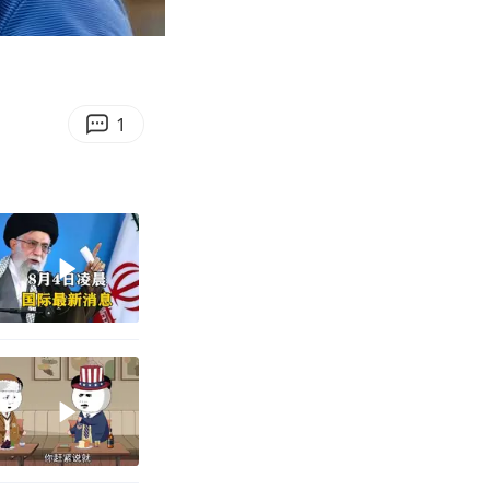
02:37
Enter
fullscreen
1