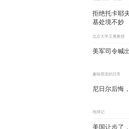
拒绝托卡耶
基处境不妙
北京大学王勇教授
美军司令喊出
趣味萌宠的日常
尼日尔后悔
地球记
美国让步了