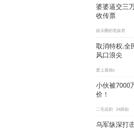
婆婆逼交三
收传票
娱乐圈的笔娱君
取消特权.
风口浪尖
爱上孤独s
小伙被700
价！
二毛追剧
24跟贴
乌军纵深打