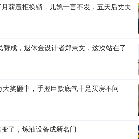
万月薪遭拒换锁，儿媳一言不发，五天后丈夫
全民赞成，退休金设计者郑秉文，这次站在了
0万大奖砸中，手握巨款底气十足买房不问
击变了，炼油设备成新名门