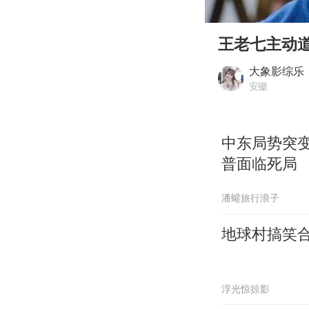
00:00
Play
王老七主动
大象影综乐
安徽
中东局势突
普面临死局
潘蠸旅行浪子
地球村搞笑
浮光惊掠影