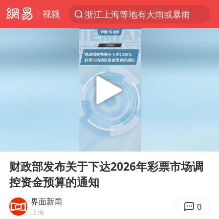
视频
浙江上海等地有大雨或暴雨
解锁各地夏日限定体验
西湖突现狂风暴雨 游客瞬间被浇透
马克·艾伦退出斯诺克中国公开赛
金饰克价一夜涨回1300元
新疆景区自驾服务费改为按车收费
视频丨中国东方电气集团原党组副书记、董事宋致远被查
00:00
00:51
多家A股公司收到美国关税退款
Play
Ent
full
永和豆浆创始人林炳生去世
财政部发布关于下达2026年彩票市场调
控资金预算的通知
白海豚将正面袭击贯穿浙江
浙江台州《告全体市民书》
界面新闻
0
上海