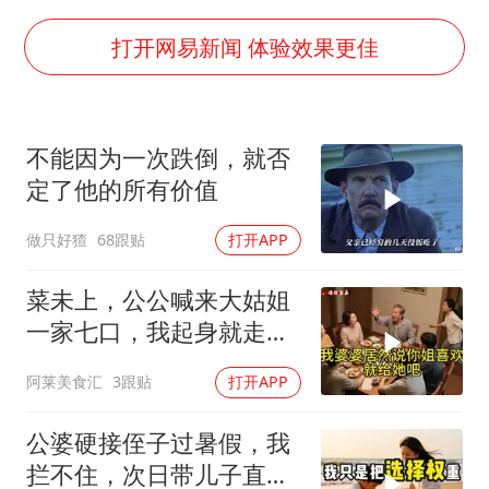
酒店回应车内过夜被收150元
牛津大学一纸声明甩不了锅
打开网易新闻 体验效果更佳
香港宏福苑火灾或由烟头引起
儿子陪躺平老爹体验外卖员火了
不能因为一次跌倒，就否
几元成本 千万市值蒸发
定了他的所有价值
“不怕六爷挂得多 就怕六爷挂一颗”
做只好猹
68跟贴
打开APP
多个明星演唱会取消
人民的健康、体质、幸福一脉相承
菜未上，公公喊来大姑姐
一家七口，我起身就走，
他怒喊：一万三谁付？
阿莱美食汇
3跟贴
打开APP
公婆硬接侄子过暑假，我
拦不住，次日带儿子直飞