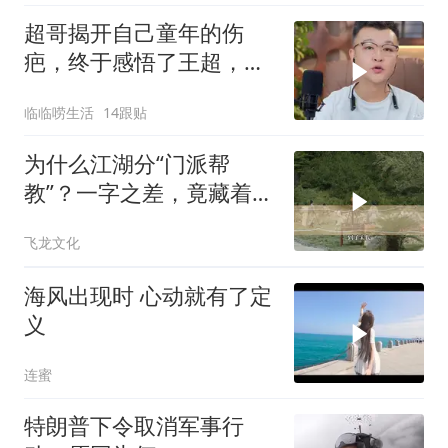
超哥揭开自己童年的伤
疤，终于感悟了王超，他
决定接妈妈回来养老
临临唠生活
14跟贴
为什么江湖分“门派帮
教”？一字之差，竟藏着不
同的生存密码！
飞龙文化
海风出现时 心动就有了定
义
连蜜
特朗普下令取消军事行