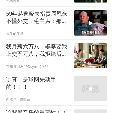
初雪未见
59年赫鲁晓夫指责周恩来
不懂外交，毛主席：那我
也送你一顶帽子
天生的牛马
我月薪六万八，婆婆要我
上交五万八，我拒绝后她
换了门锁，12天后我决意
有态度网友19Dsym
5跟贴
离婚
讲真，是球网先动手
的！！！
新媒体
40跟贴
论背景音乐的重要性！！