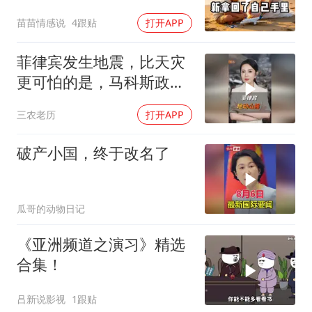
普吉岛，婆婆傻眼
苗苗情感说
4跟贴
打开APP
菲律宾发生地震，比天灾
更可怕的是，马科斯政府
无底线挑衅中国
三农老历
打开APP
破产小国，终于改名了
瓜哥的动物日记
《亚洲频道之演习》精选
合集！
吕新说影视
1跟贴