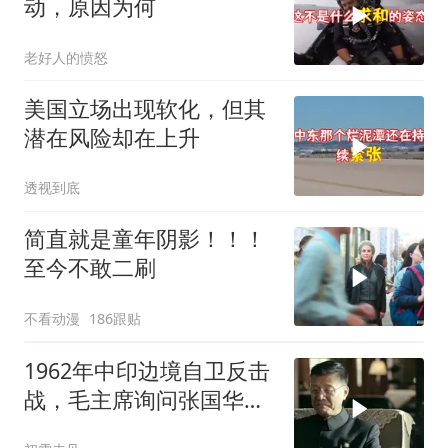
动，原因为何
老好人的愤怒
美国立场出现软化，但其
潜在风险却在上升
透视到底
简直就是童年阴影！！！
至今不敢二刷
不看动漫
186跟贴
1962年中印边境自卫反击
战，毛主席询问张国华能
否获胜