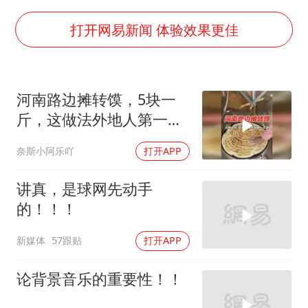
哈马斯称坚持加沙停火协议路线图
香港刷新1884年以来最高气温纪录
打开网易新闻 体验效果更佳
以军士兵把枪口对准中国记者
上门女婿出轨女邻居多年被判重婚罪
河南路边摊转馍，5块一
央视新主播李秋莹母校发文祝贺
斤，这做法外地人第一次
暑期研学游升温 在旅途中增长知识
见
奈斯小阿乐吖
打开APP
国足U17与阿森纳决赛取消 并列冠军
总书记点赞的非遗苗绣焕发新生机
讲真，是球网先动手
的！！！
新媒体
57跟贴
打开APP
论背景音乐的重要性！！