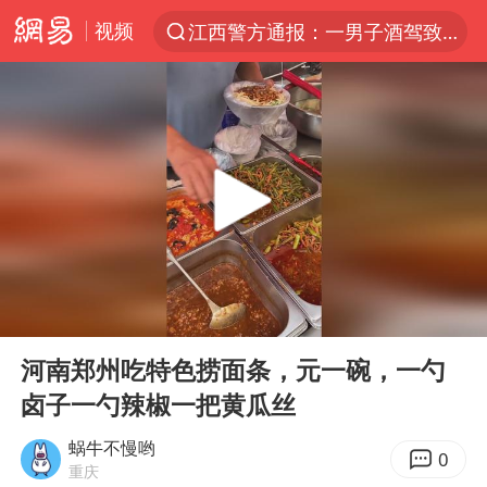
视频
江西警方通报：一男子酒驾致7人受伤
夏日经济乘热而上 消费市场向新而行
陈丽君提名百花奖最佳新人奖
浙江省甬江发生2026年第1号洪水
白海豚对华东华北影响会大于巴威
南航回应深圳飞无锡航班起飞时遭雷击
独闯南太行的失联女生最后轨迹已确认
00:00
00:17
《披荆斩棘2026》阵容官宣
Play
Ent
full
于东来回应胖东来近25年老店年底关闭
河南郑州吃特色捞面条，元一碗，一勺
卤子一勺辣椒一把黄瓜丝
肖国栋晋级 特鲁姆普爆冷出局
BLG经理辟谣Bin离队
蜗牛不慢哟
0
重庆