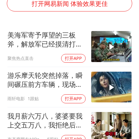
985博士后被曝在妻子孕期出轨后续
打开网易新闻 体验效果更佳
公司“上四休三”但要降薪1000元
男子杀人后逃进深山21年活得像野人
美海军寄予厚望的三板
如何把百年大党建设得更加坚强有力？
斧，解放军已经摸清打
法，海空一体联手接下
聚焦热点直击
打开APP
游乐摩天轮突然掉落，瞬
间碾压前方车辆，现场状
况惊险万分
雨轩电影
1跟贴
打开APP
我月薪六万八，婆婆要我
上交五万八，我拒绝后她
换了门锁，12天后我决意