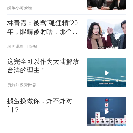
当晚她慌忙问：甲方只和
娱乐小可爱蛙
你签约
林青霞：被骂“狐狸精”20
年，眼睛被射瞎，那个男
人只问了一句“谁来出机票
周周说娱
1跟贴
钱？”
这完全可以作为大陆解放
台湾的理由！
勇敢的探索世界
掼蛋换做你，炸不炸对
门？