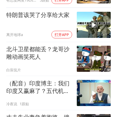
有态度网友19Dsym
5跟贴
打开APP
离婚
特朗普该哭了分享给大家
离开地球a
打开APP
北斗卫星都能丢？龙哥沙
雕动画笑死人
白宸侃片
（配音）印度博主：我们
印度又赢麻了？五代机还
没搞利索，六代机标签先
冷夜说
1跟贴
贴上了，欧洲还排着队求
合作