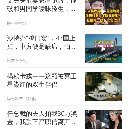
丈夫失业妻急着跑路，撞
破和男同学暧昧轻生，反
倒打一耙官官怒怼
椰子唠生活
沙特办“鸿门宴”，43国上
桌，中方硬是缺席，怕得
罪伊朗？格局小了
汽车乐乐说
揭秘卡戎——这颗被冥王
星染红的双生伴侣
冯哥科普
1跟贴
任总裁的夫人扣我30万奖
金，我丢下辞职信离开，