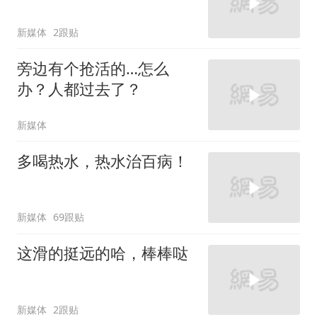
新媒体
2跟贴
旁边有个抢活的…怎么
办？人都过去了？
新媒体
多喝热水，热水治百病！
新媒体
69跟贴
这滑的挺远的哈，棒棒哒
新媒体
2跟贴