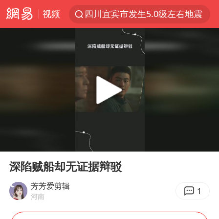
视频
四川宜宾市发生5.0级左右地震
改名后的“青海拉面”店
泰国校园枪击案死亡人数升至7人
1岁宝宝碰坏纸巾盒 宝妈被索赔924元
泰高官回应中国人在泰遭歧视：全面调查
女子开一天一夜空调后二氧化碳中毒
97岁英国奶奶飞上天再破吉尼斯纪录
00:00
00:57
“空调24小时开着更省电”不实
Play
Ent
full
70多岁父亲独自坐车到上海看望女儿
深陷贼船却无证据辩驳
OpenAI为免费用户升级GPT-5.6 Luna
芳芳爱剪辑
1
河南
“不建议大家买深色蛋糕”