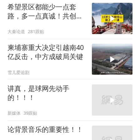
希望景区都能少一点套
路，多一点真诚！共创良
好旅游环境！
大秦论道
281跟贴
柬埔寨重大决定引越南40
亿反击，中方成破局关键
雪儿爱追剧
讲真，是球网先动手
的！！！
新媒体
39跟贴
论背景音乐的重要性！！