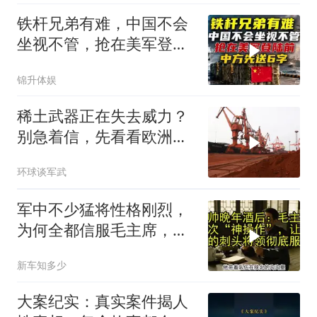
铁杆兄弟有难，中国不会
坐视不管，抢在美军登陆
前，中方先送6字
锦升体娱
稀土武器正在失去威力？
别急着信，先看看欧洲军
工现在急成啥样了
环球谈军武
军中不少猛将性格刚烈，
为何全都信服毛主席，这
份大智慧值得感悟
新车知多少
大案纪实：真实案件揭人