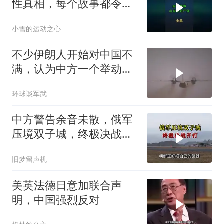
性真相，每个故事都令人
震撼
小雪的运动之心
不少伊朗人开始对中国不
满，认为中方一个举动，
毁了德黑兰的大计
环球谈军武
中方警告余音未散，俄军
压境双子城，终极决战开
打，俄向亚洲借兵
旧梦留声机
美英法德日意加联合声
明，中国强烈反对