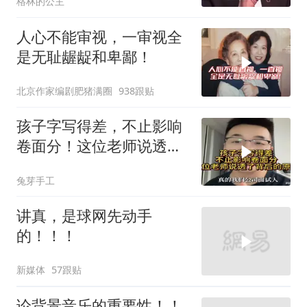
格林的公主
人心不能审视，一审视全
是无耻龌龊和卑鄙！
北京作家编剧肥猪满圈
938跟贴
孩子字写得差，不止影响
卷面分！这位老师说透了
背后的原因
兔芽手工
讲真，是球网先动手
的！！！
新媒体
57跟贴
论背景音乐的重要性！！