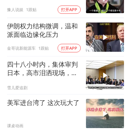
事仅是冰山一角
豫人说娱
1跟贴
打开APP
伊朗权力结构微调，温和
派面临边缘化压力
金哥说新能源车
1跟贴
打开APP
四十八小时内，集体审判
日本，高市泪洒现场，中
方已仁至义尽
雪儿爱追剧
美军进台湾了 这次玩大了
课桌动画