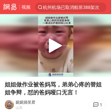
视频
杭州机场已取消航班388架次
上半年我国经营主体结构持续优化
白海豚将给京津冀带来大暴雨
《披荆斩棘2026》阵容官宣
国足U17与阿森纳决赛取消 并列冠军
女子发现前夫婚内与第三者育子
王艺迪无缘横滨赛决赛
00:00
00:11
2025年小学教师减少13.19万
Play
Ent
full
王艺迪2-4不敌张本美和止步4强
姐姐做作业被爸妈骂，弟弟心疼的替姐
姐争辩，怼的爸妈哑口无言！
以军士兵把枪口对准中国记者
上门女婿出轨女邻居多年被判重婚罪
妮妮搞笑君
1
山东