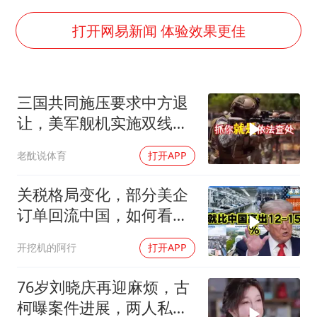
韩军前线部队连曝丑闻
《龙餐馆》 冲奖
打开网易新闻 体验效果更佳
笔试第一被劝弃考涉事副校长被撤职
构建更高水平的全民健身公共服务体系
三国共同施压要求中方退
挡“张雪机车”民进党当局怕什么
让，美军舰机实施双线抵
灌溉水坝被隔成鱼塘 村民投诉20余年
近，南海被划为禁区，
老酖说体育
打开APP
轰-6K已挂弹
萌娃帮爷爷脱玉米 卖力干活超可爱
奋力开创中国式现代化建设新局面
关税格局变化，部分美企
订单回流中国，如何看待
特朗普关税政策得失。来
开挖机的阿行
打开APP
听听
76岁刘晓庆再迎麻烦，古
柯曝案件进展，两人私密