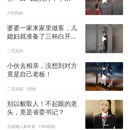
户外阿崭
婆婆一家来家里做客，儿
媳妇就准备了三杯白开
水！
二毛追剧
小伙去相亲，没想到对方
竟是自己老板！
二毛追剧
1跟贴
别以貌取人！不起眼的老
头，竟是省委书记？
王姐懒人家常菜
1309跟贴