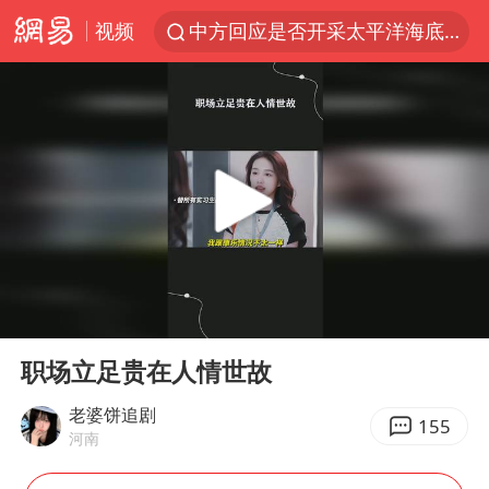
视频
中方回应是否开采太平洋海底稀土资源
台风白海豚进入48小时警戒线
佛得角门将亮相智利俱乐部主场
看守所辅警收受10万获刑1年
宇树科技发行价格150.80元/股
CIA被曝已秘密设立古巴工作组
泰国一女公务员妆容引争议 本人回应
00:00
02:15
U17国足1分钟轰2球
Play
Ent
full
宇树科技王兴兴身家有望超200亿元
职场立足贵在人情世故
陈熠叫医疗暂停被驳回 带伤遭逆转
老婆饼追剧
155
河南
外交部发言人就广岛核爆81周年等答记者问