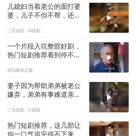
儿媳妇当着老公的面打婆
婆，儿子不但不帮，还助
纣为虐！
二毛追剧
16跟贴
一个片段入坑整部好剧，
热门短剧推荐看到停不下
来
游玩峡谷之巅
妻子因为帮助弟弟被老公
嫌弃，弟弟有事难道亲姐
不帮吗？
二毛追剧
11跟贴
热门短剧推荐，这几部让
你一口气追完停不下来