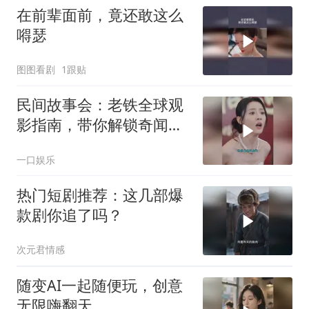
在前辈面前，竟还敢这么
嘚瑟
图图看剧
1跟贴
民间故事会：老铁全球观
影指南，带你解锁奇闻异
事
一口娱乐
热门短剧推荐：这几部爆
款剧你追了吗？
次元君情感
随变AI一起随便玩，创意
无限嗨翻天