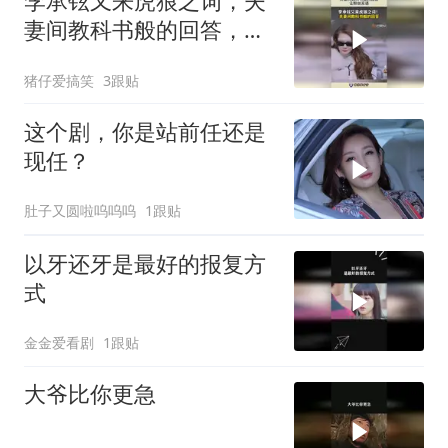
李承铉又来虎狼之词，夫
妻间教科书般的回答，让
粉丝无语！
猪仔爱搞笑
3跟贴
这个剧，你是站前任还是
现任？
肚子又圆啦呜呜呜
1跟贴
以牙还牙是最好的报复方
式
金金爱看剧
1跟贴
大爷比你更急