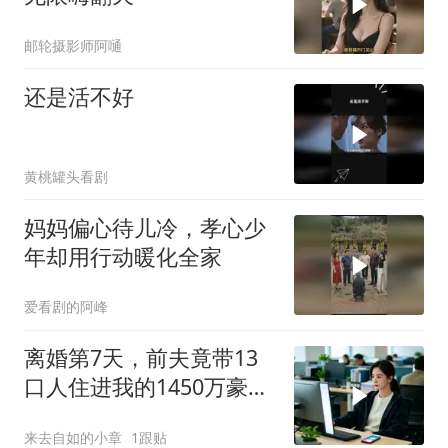
邮轮摄影师阿嗵
还是活不好
黄桃罐头看剧
妈妈偏心待儿冷，孝心少
年却用行动暖化全家
爱看剧的阿峰
离婚第7天，前夫竟带13
口人住进我的1450万豪
宅，一开门全傻眼
来去自如的小章
1跟贴