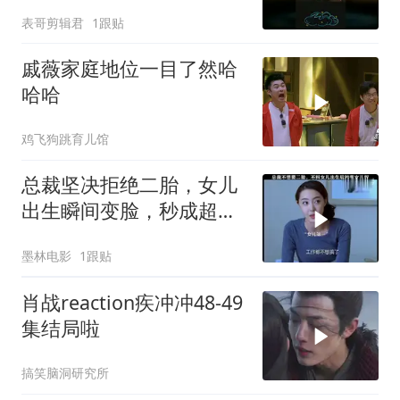
表哥剪辑君
1跟贴
戚薇家庭地位一目了然哈
哈哈
鸡飞狗跳育儿馆
总裁坚决拒绝二胎，女儿
出生瞬间变脸，秒成超级
女儿奴
墨林电影
1跟贴
肖战reaction疾冲冲48-49
集结局啦
搞笑脑洞研究所