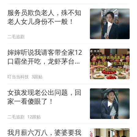
服务员欺负老人，殊不知
老人女儿身份不一般！
二毛追剧
婶婶听说我请客带全家12
口霸坐开吃，龙虾茅台点
到飞起，我没发
叮当当科技
3跟贴
女孩发现老公出问题，回
家一看傻眼了！
二毛追剧
12跟贴
我月薪六万八，婆婆要我