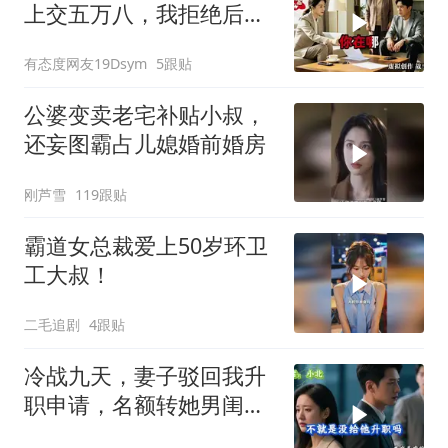
上交五万八，我拒绝后她
换了门锁，12天后我决意
有态度网友19Dsym
5跟贴
离婚
公婆变卖老宅补贴小叔，
还妄图霸占儿媳婚前婚房
刚芦雪
119跟贴
霸道女总裁爱上50岁环卫
工大叔！
二毛追剧
4跟贴
冷战九天，妻子驳回我升
职申请，名额转她男闺
蜜，我转身办妥1件事