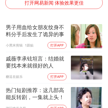
贵州轮胎子公司获美国退税8136万
打开网易新闻 体验效果更佳
吉林一“温度计大楼”读数爆表
27岁女子成组织卖淫集团主犯被通缉
男子用血给女朋友纹身不
感觉全东北都在等7号
料分手后发生了诡异的事
80后女柜员逆袭成4200亿银行副行长
小黑米剪辑
1跟贴
打开APP
奋进开新局 实干挑大梁
戚薇李承铉坦言：结婚就
要找本来就很好的人
糖逗在娱乐
打开APP
热门短剧推荐：这几部高
能反转剧，一集就上头！