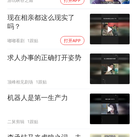
游玩峡谷之巅
打开APP
现在相亲都这么现实了
吗？
嘟嘟看剧
1跟贴
打开APP
求人办事的正确打开姿势
顶峰相见剧场
1跟贴
机器人是第一生产力
二舅剪辑
1跟贴