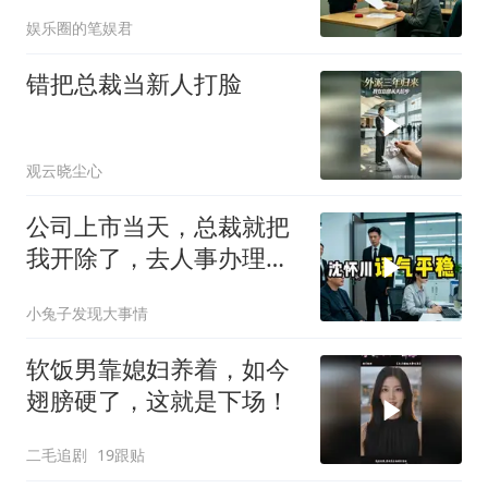
通知涨薪续签，我
娱乐圈的笔娱君
错把总裁当新人打脸
观云晓尘心
公司上市当天，总裁就把
我开除了，去人事办理离
职手续时，
小兔子发现大事情
软饭男靠媳妇养着，如今
翅膀硬了，这就是下场！
二毛追剧
19跟贴