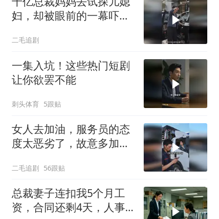
千亿总裁妈妈去试探儿媳
妇，却被眼前的一幕吓傻
了！
二毛追剧
一集入坑！这些热门短剧
让你欲罢不能
刺头体育
5跟贴
女人去加油，服务员的态
度太恶劣了，故意多加油
多收钱！
二毛追剧
56跟贴
总裁妻子连扣我5个月工
资，合同还剩4天，人事