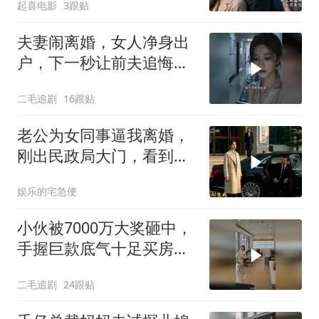
起喜电影
3跟贴
夫妻闹离婚，女人净身出
户，下一秒让前夫追悔莫
及！
二毛追剧
16跟贴
老公为女同事逼我离婚，
刚出民政局大门，看到我
上了省长爸爸的专车
娱乐的宅急便
小伙被7000万大奖砸中，
手握巨款底气十足买房不
问价！
二毛追剧
24跟贴