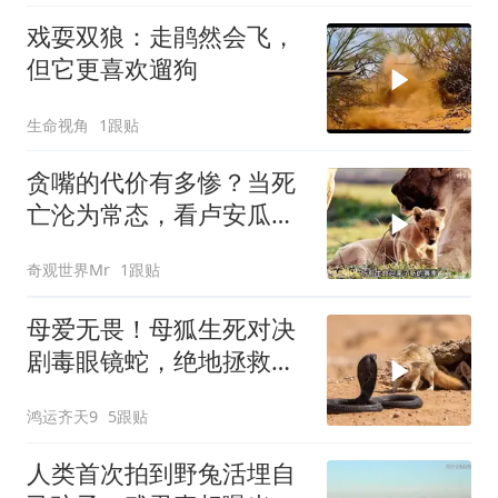
戏耍双狼：走鹃然会飞，
但它更喜欢遛狗
生命视角
1跟贴
贪嘴的代价有多惨？当死
亡沦为常态，看卢安瓜河
谷如何上演残酷的“饥饿游
奇观世界Mr
1跟贴
戏”
母爱无畏！母狐生死对决
剧毒眼镜蛇，绝地拯救幼
崽
鸿运齐天9
5跟贴
人类首次拍到野兔活埋自