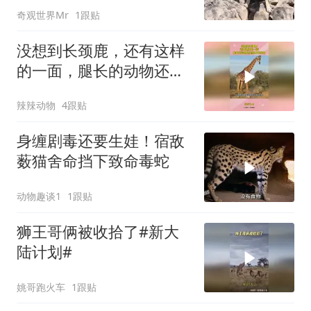
奇观世界Mr
1跟贴
没想到长颈鹿，还有这样
的一面，腿长的动物还是
很占优势的
辣辣动物
4跟贴
身缠剧毒还要生娃！宿敌
薮猫舍命挡下致命毒蛇
动物趣谈1
1跟贴
狮王哥俩被收拾了#新大
陆计划#
姚哥跑火车
1跟贴