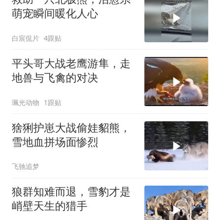
萌宠瞬间暖化人心
白宸侃片
4跟贴
平头哥大战老鹰游隼，走
地兽与飞禽的对决
珮光动物
1跟贴
猞猁护崽大战偷娃貂熊，
雪地血拼场面惨烈
飞驰追梦
狼群知难而退，雪豹才是
峭壁天生的猎手