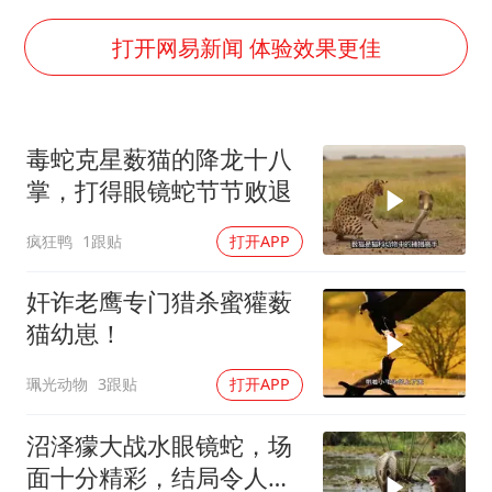
41岁女子为鼓励女儿考上985研究生
打开网易新闻 体验效果更佳
乘客脱鞋散发异味 司机提醒反被怼
日本籍女网红在韩直播时自杀身亡
恩比德变瘦引热议
毒蛇克星薮猫的降龙十八
总书记关心百姓身边这些民生大事
掌，打得眼镜蛇节节败退
疯狂鸭
1跟贴
打开APP
奸诈老鹰专门猎杀蜜獾薮
猫幼崽！
珮光动物
3跟贴
打开APP
沼泽獴大战水眼镜蛇，场
面十分精彩，结局令人意