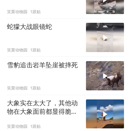
笑栗动物园
1跟贴
蛇獴大战眼镜蛇
笑栗动物园
1跟贴
雪豹追击岩羊坠崖被摔死
笑栗动物园
1跟贴
大象实在太大了，其他动
物在大象面前都显得脆弱
无比
笑栗动物园
1跟贴