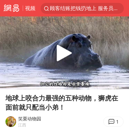
顾客结账把钱扔地上 服务员霸气扔回
视频
38岁山东财大教授刘海明逝世
被泰航拒载中国乘客：免费改签没兑现
陕西柞水遭遇暴雨五千余户群众转移
银行午休1.5小时 留个窗口行不行
台风白海豚或在华东沿海登陆
弹药库存告急 美军补货难
沙特否认与胡塞武装举行会谈
00:00
02:11
如何把百年大党建设得更加坚强有力
Play
Ent
full
地球上咬合力最强的五种动物，狮虎在
香港殿堂级填词人黎彼得因病离世 终年76岁
面前就只配当小弟！
李亚鹏向地铁吐血女孩捐99999元
笑栗动物园
1
FIFA官方支持因凡蒂诺
江西