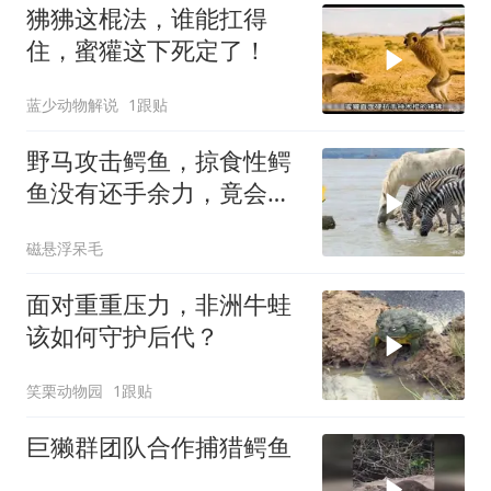
狒狒这棍法，谁能扛得
住，蜜獾这下死定了！
蓝少动物解说
1跟贴
野马攻击鳄鱼，掠食性鳄
鱼没有还手余力，竟会发
生这种事！
磁悬浮呆毛
面对重重压力，非洲牛蛙
该如何守护后代？
笑栗动物园
1跟贴
巨獭群团队合作捕猎鳄鱼