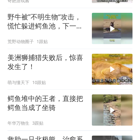
奇葩游戏酱
野牛被”不明生物“攻击，
慌忙躲进鳄鱼池，下一幕
根本不敢信
荒野动物圈子
1跟贴
美洲狮捕猎失败后，惊喜
发生了！
萌与懂天下
10跟贴
鳄鱼堆中的王者，直接把
鳄鱼当成了坐骑
年华万物生
3跟贴
救助一只北极熊，治愈系