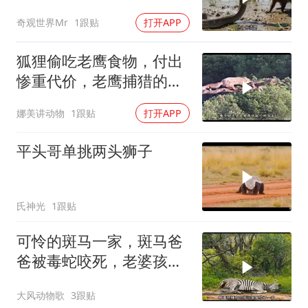
想不到
奇观世界Mr
1跟贴
打开APP
狐狸偷吃老鹰食物，付出
惨重代价，老鹰捕猎的视
觉盛宴太壮观了
娜美讲动物
1跟贴
打开APP
平头哥单挑两头狮子
氏神光
1跟贴
可怜的斑马一家，斑马爸
爸被毒蛇咬死，老婆孩子
被鬣狗分尸
大风动物歌
3跟贴