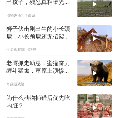
己孩子，残忍真相曝光后
千万人泪崩
动物趣谈1
1跟贴
狮子伏击刚出生的小长颈
鹿，小长颈鹿还无招架之
力，太惨了
生灵观察喵
1跟贴
老鹰抓走幼崽，蜜獾奋力
缠斗猛禽，草原上演惨烈
对峙
奇葩游戏酱
为什么动物捕猎后优先吃
内脏？