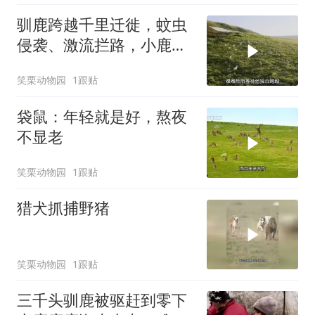
驯鹿跨越千里迁徙，蚊虫
侵袭、激流拦路，小鹿险
些被河水冲走
笑栗动物园
1跟贴
袋鼠：年轻就是好，熬夜
不显老
笑栗动物园
1跟贴
猎犬抓捕野猪
笑栗动物园
1跟贴
三千头驯鹿被驱赶到零下