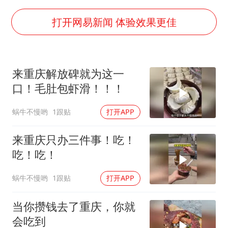
杭州全市有序停课
36岁男演员成景区NPC后人气爆棚
打开网易新闻 体验效果更佳
全民健身事业高质量发展
台当局重金为“台独”织“皇帝新衣”
来重庆解放碑就为这一
几元成本的AI广告导致千万市值蒸发
口！毛肚包虾滑！！！
老挝国会主席赛宋蓬逝世
蜗牛不慢哟
1跟贴
打开APP
乐享全民健身 共筑健康中国
来重庆只办三件事！吃！
吃！吃！
蜗牛不慢哟
1跟贴
打开APP
当你攒钱去了重庆，你就
会吃到