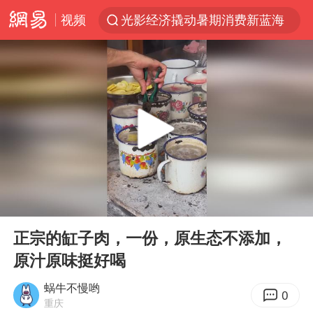
视频
光影经济撬动暑期消费新蓝海
马克·艾伦退出斯诺克中国公开赛
微信又有新功能，你可以“撤回”你的撤回了！
新疆优化调整景区内自驾服务费
上四休三，但降薪1000元，你接受吗？
情侣平潭拍日出坠崖1死1伤
夏日经济乘“热”而上 消费市场向“新”而行
00:00
00:09
白海豚将正面袭击贯穿浙江
Play
Ent
full
酒店回应车内过夜被收150元
正宗的缸子肉，一份，原生态不添加，
原汁原味挺好喝
黄金牛市回来了吗
酒店花洒现排泄物住客索赔遭拒
蜗牛不慢哟
0
重庆