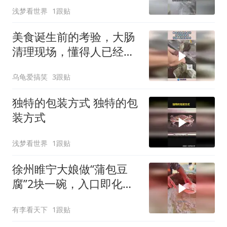
浅梦看世界
1跟贴
美食诞生前的考验，大肠
清理现场，懂得人已经流
口水！
乌龟爱搞笑
3跟贴
独特的包装方式 独特的包
装方式
浅梦看世界
1跟贴
徐州睢宁大娘做“蒲包豆
腐”2块一碗，入口即化，
味道棒！
有李看天下
1跟贴