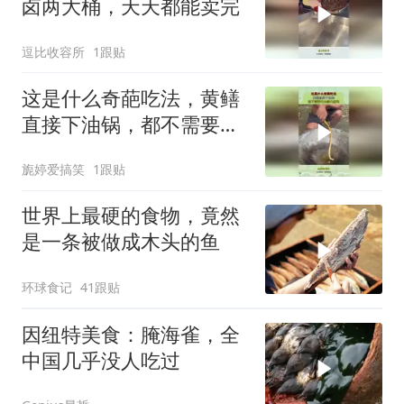
卤两大桶，天天都能卖完
逗比收容所
1跟贴
这是什么奇葩吃法，黄鳝
直接下油锅，都不需要先
去除内脏吗？
旎婷爱搞笑
1跟贴
世界上最硬的食物，竟然
是一条被做成木头的鱼
环球食记
41跟贴
因纽特美食：腌海雀，全
中国几乎没人吃过