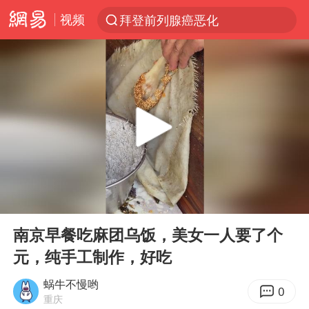
视频
拜登前列腺癌恶化
跨界融合拉长夏日经济消费链条
“白海豚”逼近浙闽沿海
“伊斯兰版北约”出现
外国游客的“中国游三件套”火了
上海大部迎大暴雨
以军士兵把枪口对准中国记者
00:00
00:24
白海豚在海上打了个结
Play
Ent
full
2026年7月份居民消费价格同比上涨0.5%
南京早餐吃麻团乌饭，美女一人要了个
元，纯手工制作，好吃
方桃子代言广告视频已下架
浙江海域将现5到8米巨浪到狂浪
蜗牛不慢哟
0
重庆