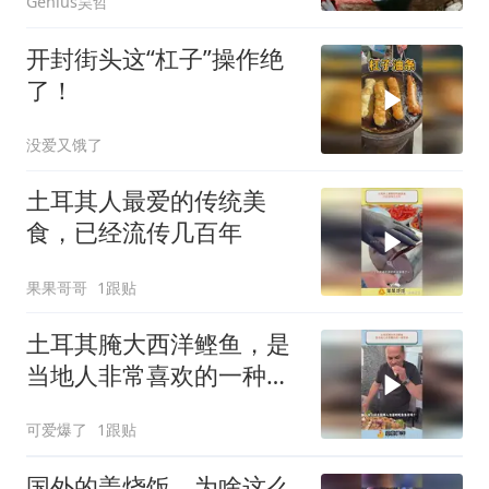
Genius昊哲
开封街头这“杠子”操作绝
了！
没爱又饿了
土耳其人最爱的传统美
食，已经流传几百年
果果哥哥
1跟贴
土耳其腌大西洋鲣鱼，是
当地人非常喜欢的一种美
食
可爱爆了
1跟贴
国外的盖烧饭，为啥这么