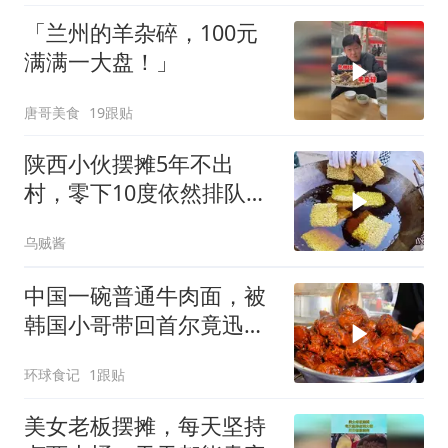
「兰州的羊杂碎，100元
满满一大盘！」
唐哥美食
19跟贴
陕西小伙摆摊5年不出
村，零下10度依然排队，
大妈说：就爱这口
乌贼酱
中国一碗普通牛肉面，被
韩国小哥带回首尔竟迅速
走红
环球食记
1跟贴
美女老板摆摊，每天坚持