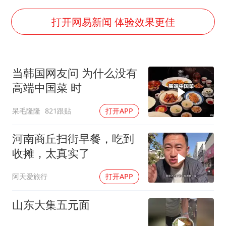
河南警方公开征集黑恶犯罪线索
谢霆锋演唱会隔空祝王菲生日快乐
打开网易新闻 体验效果更佳
WTT横滨冠军赛女单四强国乒占三席
浙江省发出今年第2号指挥长令
当韩国网友问 为什么没有
辽宁省深化扫黑除恶专项斗争
高端中国菜 时
一周大涨超7% 金价为何突然上涨
呆毛隆隆
821跟贴
打开APP
央视新主播李秋莹孙亚鹏亮相
构建更高水平的全民健身公共服务体系
河南商丘扫街早餐，吃到
收摊，太真实了
阿天爱旅行
打开APP
山东大集五元面