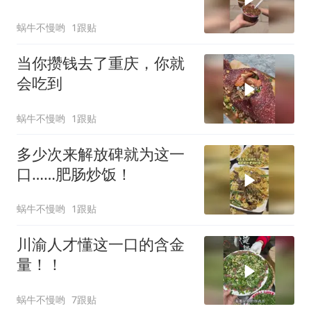
蜗牛不慢哟
1跟贴
当你攒钱去了重庆，你就
会吃到
蜗牛不慢哟
1跟贴
多少次来解放碑就为这一
口……肥肠炒饭！
蜗牛不慢哟
1跟贴
川渝人才懂这一口的含金
量！！
蜗牛不慢哟
7跟贴