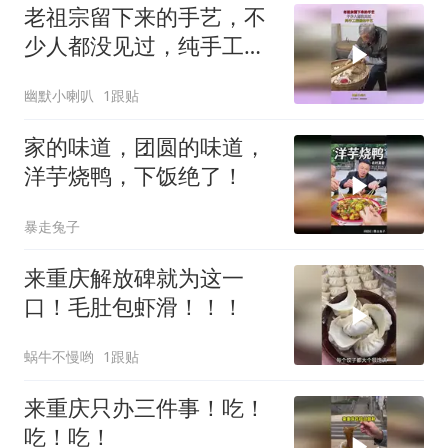
老祖宗留下来的手艺，不
少人都没见过，纯手工搓
圆的手艺！
幽默小喇叭
1跟贴
家的味道，团圆的味道，
洋芋烧鸭，下饭绝了！
暴走兔子
来重庆解放碑就为这一
口！毛肚包虾滑！！！
蜗牛不慢哟
1跟贴
来重庆只办三件事！吃！
吃！吃！