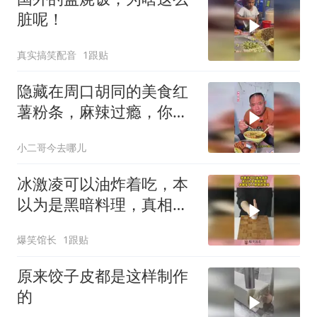
脏呢！
真实搞笑配音
1跟贴
隐藏在周口胡同的美食红
薯粉条，麻辣过瘾，你来
吃过没？
小二哥今去哪儿
冰激凌可以油炸着吃，本
以为是黑暗料理，真相是
令人惊艳的美味！
爆笑馆长
1跟贴
原来饺子皮都是这样制作
的