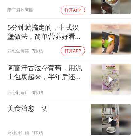
爱下厨的阿酾
打开APP
5分钟就搞定的，中式汉
堡做法，简单营养好看又
好吃！
四毛爱搞笑
7跟贴
打开APP
阿富汗古法存葡萄，用泥
土包裹起来，半年后还是
很新鲜的！
开心制造厂
4跟贴
美食治愈一切
麻辣河仙仙
1跟贴