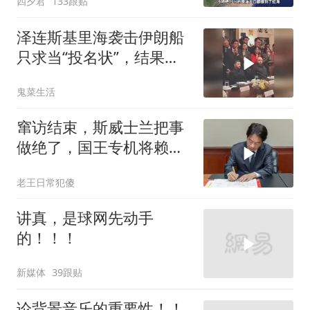
四夕君
133跟贴
泽连斯基里海袭击伊朗船
只求当“投名状”，结果特
朗普没理还挨了怼
鬼菜生活
窜访结束，斯威士兰把事
做绝了，国王专机将赖清
德连夜送回台岛
老王日常犯傻
讲真，是球网先动手
的！！！
新媒体
39跟贴
论背景音乐的重要性！！