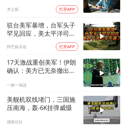
房做无限连带担保
术之影
打开APP
驻台美军暴增，台军头子
罕见回应，美太平洋司令
不装了！
阿芒娱乐说
打开APP
17天激战重创美军！伊朗
确认：美方已无奈撤出两
处军事基地
一曲一场談
美舰机双线堵门，三国施
压南海，轰-6K挂弹威慑
感谢过往