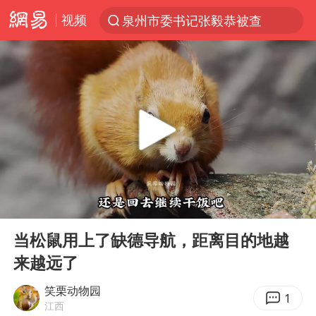
视频
泉州市委书记张毅恭被查
“电影+”如何激发千亿级消费新活力？
全球首个长时储能一体化产业园量产
台风白海豚已进入24小时警戒线
陈垣宇0-3张禹珍 国乒男单全军覆没
四川宜宾市高县4.9级地震致1人死亡
中巨芯：上半年归母净利润1405.77万元
00:00
05:32
中国女篮70-67险胜尼日利亚女篮
Play
Ent
full
名创优品回应女子吐槽内裤质量差
当松鼠用上了缺德导航，距离目的地越
来越远了
上海：台风白海豚或将带来龙卷风
出口禁令驱动有色板块大涨
笑栗动物园
1
江西