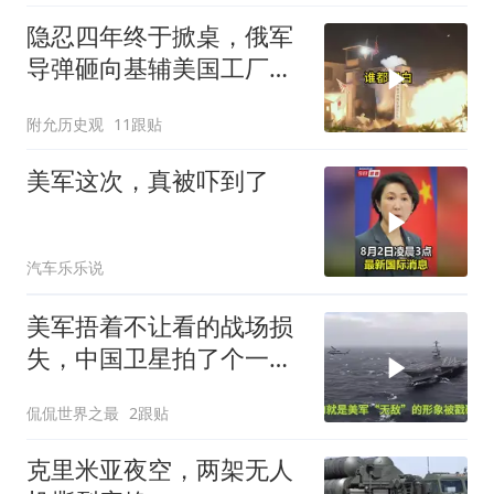
隐忍四年终于掀桌，俄军
导弹砸向基辅美国工厂，
背后这步棋太狠了
附允历史观
11跟贴
美军这次，真被吓到了
汽车乐乐说
美军捂着不让看的战场损
失，中国卫星拍了个一清
二楚
侃侃世界之最
2跟贴
克里米亚夜空，两架无人