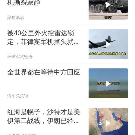
机撕裂寂静
聚焦幕后
被40公里外火控雷达锁
定，菲律宾军机掉头就
跑，欧盟1500万也救不了
环球军武密语
场
全世界都在等待中方回应
汽车乐乐说
红海是幌子，沙特才是美
伊第二战线，伊朗已经输
了？