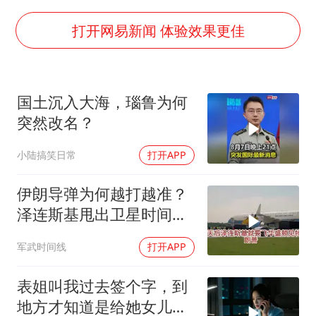
秋天的第一杯奶茶到底有多火
国防部：中国军队坚决反制任何闹海挑衅图谋
打开网易新闻 体验效果更佳
东航：国内客票提前14天免费退改
“今天得有40℃了吧 为啥还不预警”
国土沉入大海，瑙鲁为何
胡彦斌韩磊 谁帮谁
突然改名？
胡彦斌获《歌手2026》歌王
小陆搞笑日常
打开APP
38岁演员求职万岁山NPC成功
夯实基础开新局
伊朗导弹为何越打越准？
泽连斯基甩出卫星时间
表，特朗普：我去问问普
军武时间线
打开APP
京
表姐叫我过去签个字，到
地方才知道是给她女儿婚