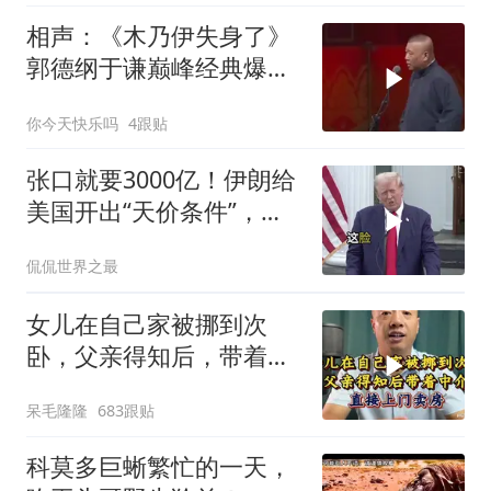
相声：《木乃伊失身了》
郭德纲于谦巅峰经典爆笑
相声太搞笑太逗了
你今天快乐吗
4跟贴
张口就要3000亿！伊朗给
美国开出“天价条件”，特
朗普这回真被拿捏了？
侃侃世界之最
女儿在自己家被挪到次
卧，父亲得知后，带着中
介直接上门卖房
呆毛隆隆
683跟贴
科莫多巨蜥繁忙的一天，