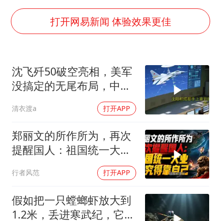
香港刷新1884年以来最高气温纪录
上海全力守护市民“菜篮子”
打开网易新闻 体验效果更佳
暑期研学游升温 在旅途中增长知识
猫咪过火把节被抹成黑猫
沈飞歼50破空亮相，美军
宝妈给四胞胎取名平安喜乐
没搞定的无尾布局，中国
BLG经理辟谣Bin离队
已经飞了一年半
清衣渡a
打开APP
总书记点赞的非遗苗绣焕发新生机
郑丽文的所作所为，再次
提醒国人：祖国统一大
业，终究得靠自己！
行者风范
打开APP
假如把一只螳螂虾放大到
1.2米，丢进寒武纪，它能