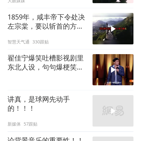
大眼妹妹
1859年，咸丰帝下令处决
左宗棠，要以斩首的方式
公开行刑，在那生死攸关
智慧天气通
330跟贴
的关头
翟佳宁爆笑吐槽影视剧里
东北人设，句句爆梗笑点
密集，这段建
讲真，是球网先动手
的！！！
新媒体
57跟贴
论背景音乐的重要性！！