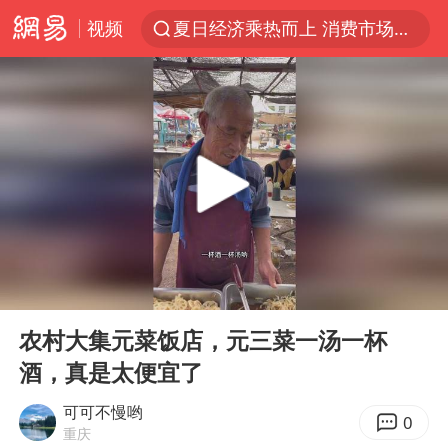
视频
夏日经济乘热而上 消费市场向新而行
白海豚对华东华北影响会大于巴威
以拒绝“和平委员会”的加沙和平计划
浙江省甬江发生2026年第1号洪水
美将每月供乌爱国者拦截导弹
独闯南太行的失联女生最后轨迹已确认
央视新主播李秋莹母校发文祝贺
00:00
03:44
白海豚北上或致京津冀暴雨
Play
Ent
full
全球最大级别运输船通过长江大桥
农村大集元菜饭店，元三菜一汤一杯
酒，真是太便宜了
上门女婿出轨女邻居多年被判重婚罪
国足U17与阿森纳决赛取消 并列冠军
可可不慢哟
0
重庆