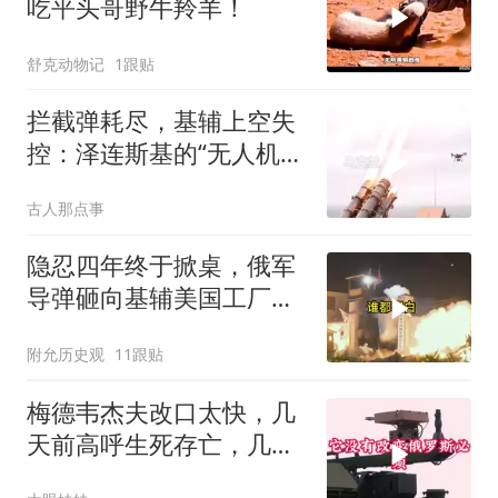
吃平头哥野牛羚羊！
舒克动物记
1跟贴
拦截弹耗尽，基辅上空失
控：泽连斯基的“无人机神
话”为何突然没人提了
古人那点事
隐忍四年终于掀桌，俄军
导弹砸向基辅美国工厂，
背后这步棋太狠了
附允历史观
11跟贴
梅德韦杰夫改口太快，几
天前高呼生死存亡，几天
后又换了一个说法