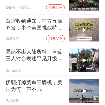
战胜当代霸主吗
璩瑞云
478跟贴
打开APP
白宫收到通知，中方五箭
齐发，半个美国挑战特朗
普，中期选举难了
感谢过往
打开APP
果然不出大陆所料：蓝营
三人对台表述罕见升级，
郑丽文这次赌对了
温一壶皎月
伊朗打掉美军王牌机，美
国为何一声不吭
战武科普