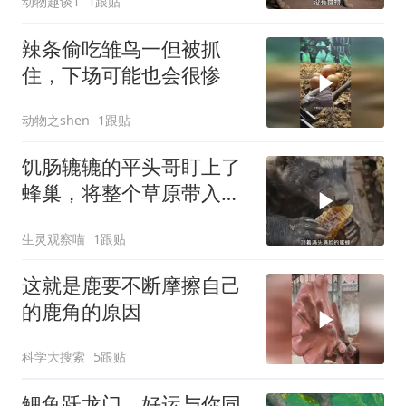
动物趣谈1
1跟贴
辣条偷吃雏鸟一但被抓
住，下场可能也会很惨
动物之shen
1跟贴
饥肠辘辘的平头哥盯上了
蜂巢，将整个草原带入了
无尽深渊
生灵观察喵
1跟贴
这就是鹿要不断摩擦自己
的鹿角的原因
科学大搜索
5跟贴
鲤鱼跃龙门，好运与你同