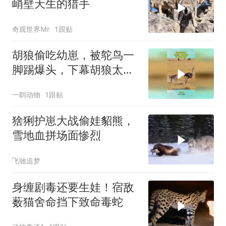
峭壁天生的猎手
奇观世界Mr
1跟贴
胡狼偷吃幼崽，被鸵鸟一
脚踢爆头，下幕胡狼太惨
了
一鹞动物
1跟贴
猞猁护崽大战偷娃貂熊，
雪地血拼场面惨烈
飞驰追梦
身缠剧毒还要生娃！宿敌
薮猫舍命挡下致命毒蛇