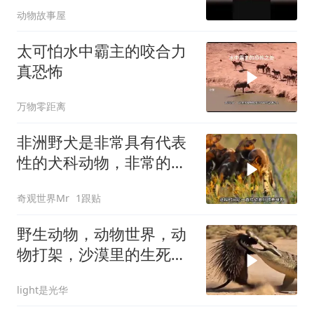
动物故事屋
太可怕水中霸主的咬合力
真恐怖
万物零距离
非洲野犬是非常具有代表
性的犬科动物，非常的忠
诚团结！
奇观世界Mr
1跟贴
野生动物，动物世界，动
物打架，沙漠里的生死较
量：刺猬VS鳄鱼！
light是光华