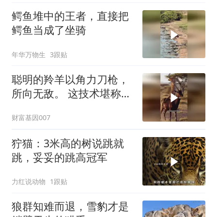
鳄鱼堆中的王者，直接把
鳄鱼当成了坐骑
年华万物生
3跟贴
聪明的羚羊以角力刀枪，
所向无敌。 这技术堪称杂
技团！
财富基因007
狞猫：3米高的树说跳就
跳，妥妥的跳高冠军
力红说动物
1跟贴
狼群知难而退，雪豹才是