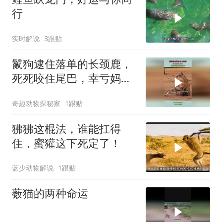
行
实时解说
3跟贴
鬣狗逮住落单的长颈鹿，
死死咬住尾巴，幸亏妈妈
及时赶来
奇趣动物探秘家
1跟贴
狒狒这棍法，谁能扛得
住，蜜獾这下死定了！
蓝少动物解说
1跟贴
薮猫的两种命运