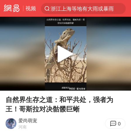
视频
浙江上海等地有大雨或暴雨
光影经济撬动暑期消费新蓝海
《欢迎来龙餐馆》口碑
情侣福建平潭拍日出时坠崖
西湖突现狂风暴雨 游客瞬间被浇透
“不怕六爷挂得多 就怕六爷挂一颗”
视频丨中国东方电气集团原党组副书记、董事宋致远被查
00:00
01:51
杭州全市有序停课
Play
Ent
full
直击东北超：哈尔滨vs通辽
自然界生存之道：和平共处，强者为
王！哥斯拉对决骷髅巨蜥
香港宏福苑火灾或由烟头引起
白海豚将正面袭击贯穿浙江
爱尚萌宠
0
河南