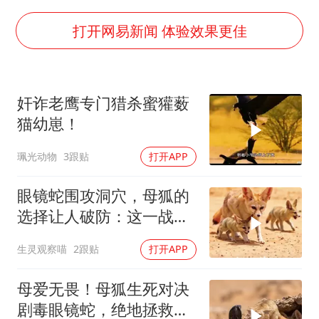
36岁男演员成景区NPC后人气爆棚
郑丽文：台湾从来没有“独立”过
打开网易新闻 体验效果更佳
几元成本的AI广告导致千万市值蒸发
浙江台州《告全体市民书》
奸诈老鹰专门猎杀蜜獾薮
酒店回应车内过夜被收150元
猫幼崽！
上半年国内手机销量TOP30出炉
珮光动物
3跟贴
打开APP
梁家辉百花奖演讲落泪
人民的健康、体质、幸福一脉相承
眼镜蛇围攻洞穴，母狐的
选择让人破防：这一战，
没有退路
生灵观察喵
2跟贴
打开APP
母爱无畏！母狐生死对决
剧毒眼镜蛇，绝地拯救幼