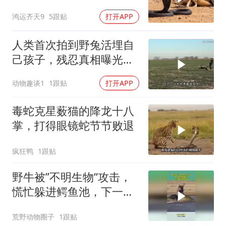
崽
鸿运齐天9
5跟贴
打开APP
人类首次拍到野兔活埋自
己孩子，残忍真相曝光后
千万人泪崩
动物趣谈1
1跟贴
打开APP
毒蛇克星薮猫的降龙十八
掌，打得眼镜蛇节节败退
疯狂鸭
1跟贴
野牛被”不明生物“攻击，
慌忙躲进鳄鱼池，下一幕
根本不敢信
荒野动物圈子
1跟贴