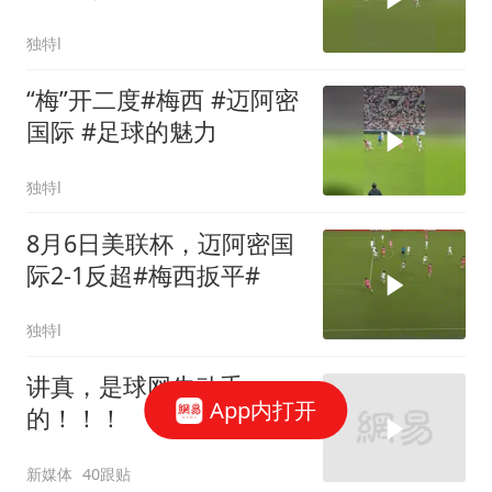
态火热！
独特l
“梅”开二度#梅西 #迈阿密
国际 #足球的魅力
独特l
8月6日美联杯，迈阿密国
际2-1反超#梅西扳平#
独特l
讲真，是球网先动手
App内打开
的！！！
新媒体
40跟贴