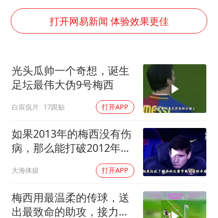
酒店花洒现排泄物住客索赔遭拒
杭州全市有序停课
打开网易新闻 体验效果更佳
36岁男演员成景区NPC后人气爆棚
全民健身事业高质量发展
光头瓜帅一个奇想，诞生
台当局重金为“台独”织“皇帝新衣”
足坛最伟大伪9号梅西
几元成本的AI广告导致千万市值蒸发
白宸侃片
17跟贴
打开APP
老挝国会主席赛宋蓬逝世
乐享全民健身 共筑健康中国
如果2013年的梅西没有伤
病，那么能打破2012年自
己91球的记录吗
大海体娱
打开APP
梅西用最温柔的传球，送
出最致命的助攻，接力完