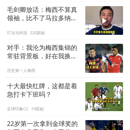
毛剑卿放话：梅西不算真
领袖，比不了马拉多纳和
C罗！
叮当当科技
220跟贴
对手：我沦为梅西集锦的
常驻背景板，好在我换发
型后没人认出我！
历史第一人梅西
十大最快红牌，这都是着
急打卡下班吗？
足球印象CC
19跟贴
22岁第一次拿到金球奖的