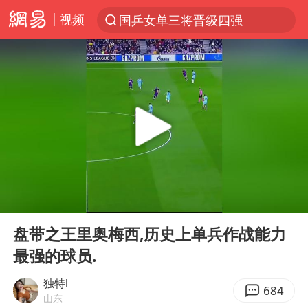
视频
国乒女单三将晋级四强
光影经济撬动暑期消费新蓝海
马克·艾伦退出斯诺克中国公开赛
微信又有新功能，你可以“撤回”你的撤回了！
新疆优化调整景区内自驾服务费
上四休三，但降薪1000元，你接受吗？
情侣平潭拍日出坠崖1死1伤
00:00
01:09
夏日经济乘“热”而上 消费市场向“新”而行
Play
Ent
full
白海豚将正面袭击贯穿浙江
盘带之王里奥梅西,历史上单兵作战能力
最强的球员.
酒店回应车内过夜被收150元
黄金牛市回来了吗
独特l
684
山东