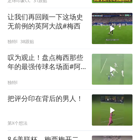
足球印象CC
31跟贴
让我们再回顾一下这场史
无前例的英阿大战#梅西
独特l
38跟贴
叹为观止！盘点梅西那些
年的最强传球名场面#阿
根廷国家队#
独特l
把评分印在背后的男人！
第X个想法
8.6美联杯，梅西梅开二