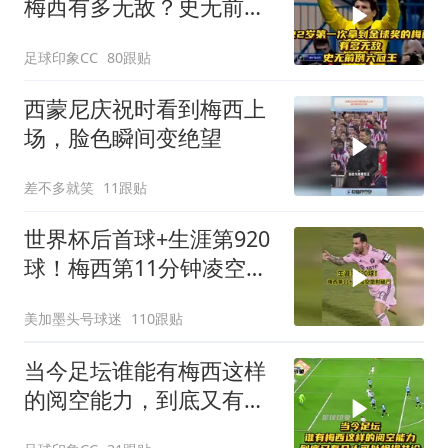
梅西有多无敌？史无前例
六冠王！
足球印象CC
80跟贴
西蒙尼庆祝时看到梅西上
场，脸色瞬间变绝望
差不多就笑
11跟贴
世界杯后首球+生涯第920
球！梅西第11分钟凌空垫
射破门，太帅了
美加墨头号球迷
110跟贴
当今足坛谁能有梅西这样
的阅空能力，到底又有几
人可以相提并论！