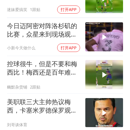
成绝杀！
迷妹爱搞笑
1跟贴
打开APP
今日迈阿密对阵洛杉矶的
比赛，众星来到现场观看
梅西，这就是球王
小新今天做什么
打开APP
控球很牛，但是不要和梅
西比！梅西还是百年难遇
的控球天才！
幽默杂货铺
2跟贴
美职联三大主帅热议梅
西，卡塞米罗德保罗观点
迥异
刘哥谈体育