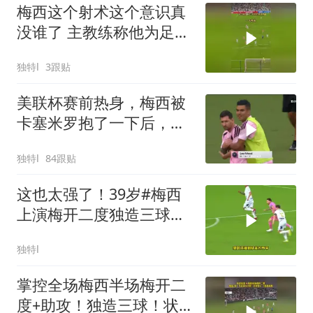
梅西这个射术这个意识真
没谁了 主教练称他为足球
界的毕加索
独特l
3跟贴
美联杯赛前热身，梅西被
卡塞米罗抱了一下后，开
心的笑了
独特l
84跟贴
这也太强了！39岁#梅西
上演梅开二度独造三球闪
耀全场！
独特l
掌控全场梅西半场梅开二
度+助攻！独造三球！状