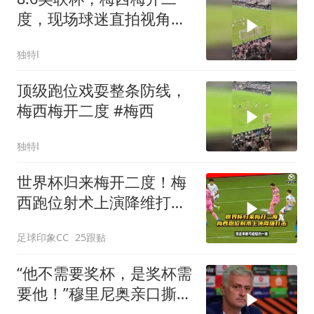
度，现场球迷直拍视角见
证梅西进球瞬间
独特l
顶级跑位戏耍整条防线，
梅西梅开二度 #梅西
独特l
世界杯归来梅开二度！梅
西跑位射术上演降维打
击！
足球印象CC
25跟贴
“他不需要奖杯，是奖杯需
要他！”穆里尼奥亲口撕碎
FIFA，39岁梅西到底得罪