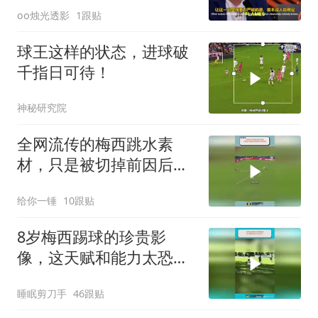
oo烛光透影
1跟贴
了谁？
球王这样的状态，进球破
千指日可待！
神秘研究院
全网流传的梅西跳水素
材，只是被切掉前因后果
的受伤瞬间！
给你一锤
10跟贴
8岁梅西踢球的珍贵影
像，这天赋和能力太恐怖
了!
睡眠剪刀手
46跟贴