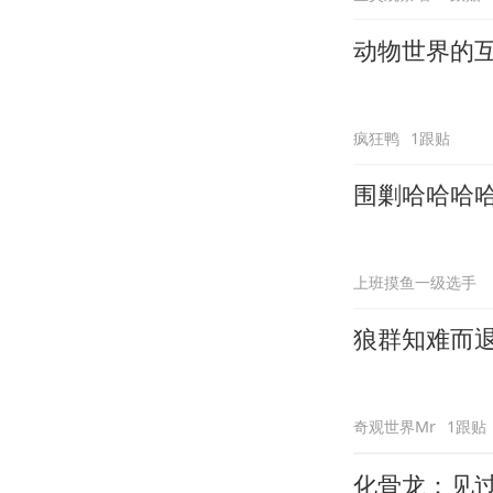
动物世界的
疯狂鸭
1跟贴
围剿哈哈哈
上班摸鱼一级选手
狼群知难而
奇观世界Mr
1跟贴
化骨龙：见