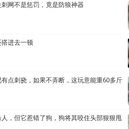
尖刺网不是惩罚，竟是防狼神器
还搭进去一顿
吧有点刺挠，如果不弄断，这玩意能重60多斤
击人，但它惹错了狗，狗将其咬住头部狠狠甩