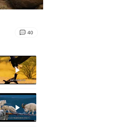
02:26
Enter
fullscreen
40