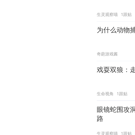
生灵观察喵
1跟贴
为什么动物
奇葩游戏酱
戏耍双狼：
生命视角
1跟贴
眼镜蛇围攻
路
生灵观察喵
1跟贴