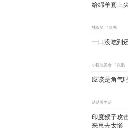
给绵羊套上
独孤笑
1跟贴
一口没吃到
小怪吃美食
1跟贴
应该是角气
踏踏看生活
印度猴子攻
来甩去太惨