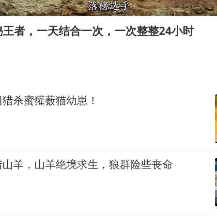
船舶避风项目停工 多地全力防台风
粉笔发布“自曝式”公开信
秘王者，一天结合一次，一次整整24小时
现代版摸金校尉落网查获400多枚古币
哈尔滨暴雨饭店门挡积水
服务实体经济 财政金融打出组合拳
男子结婚8年发现3个女儿均非亲生
门猎杀蜜獾薮猫幼崽！
奋进开新局 实干挑大梁
猎山羊，山羊绝境求生，狼群险些丧命