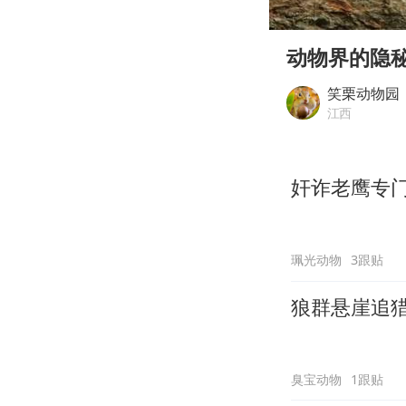
00:00
Play
动物界的隐
笑栗动物园
江西
奸诈老鹰专
珮光动物
3跟贴
狼群悬崖追
臭宝动物
1跟贴