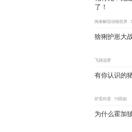
了！
闽睿解说动物世界
猞猁护崽大
飞驰追梦
有你认识的
驴蛋科普
19跟贴
为什么霍加