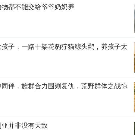
动物都不能交给爷爷奶奶养
大孩子，一路干架花豹狞猫鲸头鹳，养孩子太
狒同伴，族群合力围剿复仇，荒野群体之战惊
利亚并非没有天敌