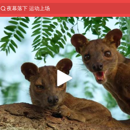
夜幕落下 运动上场
1岁宝宝碰坏纸巾盒 宝妈被索赔924元
台风白海豚环流面积近似13个浙江
Meta被判支付5.67亿美元
台风白海豚逼近 暴雨大暴雨来袭
47岁妈妈突然产女 26岁女儿：很震惊
OpenAI为免费用户升级GPT-5.6 Luna
日本广岛民众举行游行反对政府行径
实探山东最热的“中国蔬菜之乡”
女子开一天一夜空调后二氧化碳中毒
台风白海豚最新路径研判来了