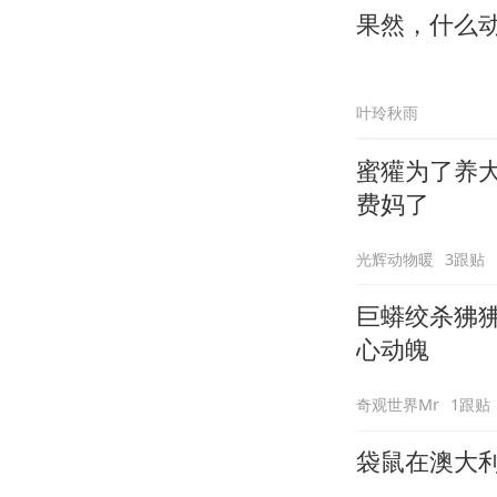
果然，什么
叶玲秋雨
蜜獾为了养
费妈了
光辉动物暖
3跟贴
巨蟒绞杀狒
心动魄
奇观世界Mr
1跟贴
袋鼠在澳大