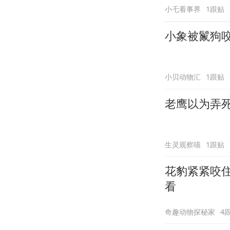
小乇看事界
1跟贴
小象被鬣狗
小贝动物汇
1跟贴
老鹰以为弄
生灵观察喵
1跟贴
花豹紧紧咬
看
奇趣动物探秘家
4