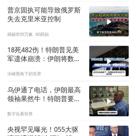
普京固执可能导致俄罗斯
失去克里米亚控制
揭秘世间万象
80跟贴
18死482伤！特朗普见美
军遗体崩溃：伊朗将数倍
偿还
冷峻视角下的世界
乌伊通了电话，伊朗最高
领袖果然牛！特朗普要气
炸，中国松了口气
数字化看世界
央视罕见曝光！055大驱