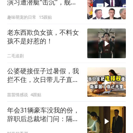
演习遭潜艇“击沉”，舰长
直言：前出就是送死
趣味萌宠的日常
15跟贴
老东西欺负女孩，不料女
孩不是好惹的！
二毛追剧
公婆硬接侄子过暑假，我
拦不住，次日带儿子直飞
普吉岛，婆婆傻眼
苗苗情感说
4跟贴
年会31辆豪车没我的份，
辞职后总裁堵门问：隔壁
楼你买的？