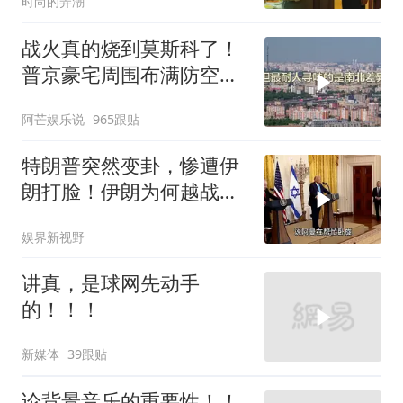
时尚的弄潮
战火真的烧到莫斯科了！
普京豪宅周围布满防空
塔，大战一触即发2
阿芒娱乐说
965跟贴
特朗普突然变卦，惨遭伊
朗打脸！伊朗为何越战越
勇？
娱界新视野
讲真，是球网先动手
的！！！
新媒体
39跟贴
论背景音乐的重要性！！