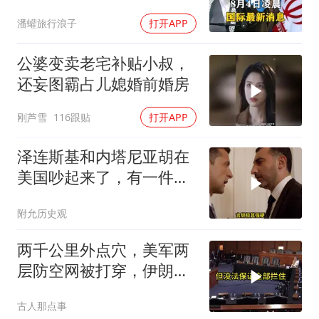
围，特朗普面临死局
潘蠸旅行浪子
打开APP
公婆变卖老宅补贴小叔，
还妄图霸占儿媳婚前婚房
刚芦雪
116跟贴
打开APP
泽连斯基和内塔尼亚胡在
美国吵起来了，有一件事
让他俩都很愤怒
附允历史观
两千公里外点穴，美军两
层防空网被打穿，伊朗亮
出的新家伙让五角大楼坐
古人那点事
不住了