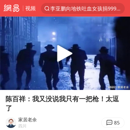
视频
李亚鹏向地铁吐血女孩捐99999元
服务提质，内需扩容有保障
官方通报传销头目出狱办书院
普京宣布多项人事调整
台风白海豚可能在浙江登陆
美股收盘：道指再创历史新高
人贩子“梅姨”真实姓名曝光
00:00
00:40
强台风白海豚逐渐向我国靠近
Play
Ent
full
被一条街帮助的“煎饼叔叔”去世
陈百祥：我又没说我只有一把枪！太逗
了
为鼓励女儿 41岁妈妈考上985研究生
“老头乐”悬挂“蒙H好几个8”上路
家居老余
85
四川