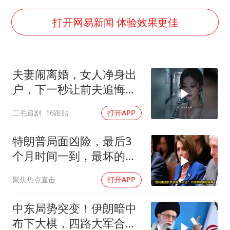
被错换37年女子起诉医院：本不需辍学
河南：领导干部要带头休假
打开网易新闻 体验效果更佳
中方公布5项对美反制措施
男子出狱前8天被改判死缓
夫妻闹离婚，女人净身出
13岁少年白天写作业晚上夜市炒粉
户，下一秒让前夫追悔莫
四预警齐发！双台风影响多个海域
及！
二毛追剧
16跟贴
打开APP
华为新款折叠屏电脑24999元起
坚持党全面领导和党中央集中统一领导
特朗普局面凶险，最后3
个月时间一到，最坏的结
果是提前遭清算
聚焦热点直击
打开APP
中东局势突变！伊朗暗中
布下大棋，四路大军合