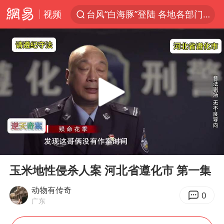
视频
台风“白海豚”登陆 各地各部门全力应对
中央气象台继续发布暴雨橙警
费大厨口号更改 不再宣传小炒肉大王
成都多趟列车临时停运
路虎卫士110 HSE限时降价
我国发现稀散金属独立新矿物——乌斯河锗矿
部分银行上调存款利率
00:00
12:54
演员秦焰去世 曾出演《狂飙》
Play
Ent
full
河南启动防汛四级应急响应
玉米地性侵杀人案 河北省遵化市 第一集
朱一龙的鼻子怎么了
动物有传奇
0
广东
白海豚突然大拐弯 走出罕见路线