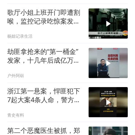
歌厅小姐上班开门即遭割
喉，监控记录吃惊案发全
过程
杨姐记录生活
劫匪拿抢来的“第一桶金”
发家，十几年后成亿万富
翁
户外阿崭
浙江第一悬案，悍匪犯下
7起大案4条人命，警方连
续追凶22年
青史有料
第二个恶魔医生被抓，郑