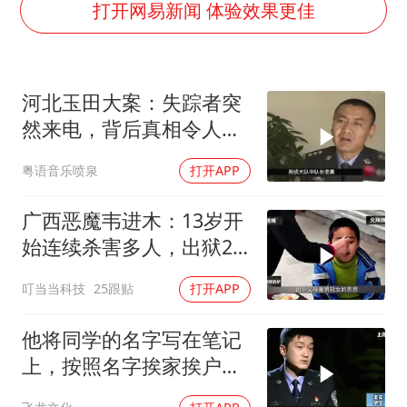
三预警齐发 11个省份有大到暴雨
打开网易新闻 体验效果更佳
SK海力士回应“或出售重庆工厂”传闻
大疆错失宇树
河北玉田大案：失踪者突
周星驰妈妈现身香港首映礼
然来电，背后真相令人震
56岁刘奕君跟13岁女儿合跳
惊
粤语音乐喷泉
打开APP
“还不如不放假”
从科技创新看开局起步的时与势
广西恶魔韦进木：13岁开
始连续杀害多人，出狱2
个月后再次杀人
叮当当科技
25跟贴
打开APP
他将同学的名字写在笔记
上，按照名字挨家挨户去
杀人！