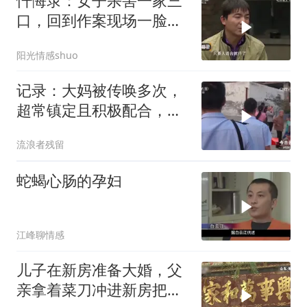
忏悔录：女子杀害一家三
口，回到作案现场一脸笑
意，简直猖狂至
阳光情感shuo
记录：大妈被传唤多次，
超常镇定且积极配合，反
而引起警方怀疑
流浪者残留
蛇蝎心肠的孕妇
江峰聊情感
儿子在新房准备大婚，父
亲拿着菜刀冲进新房把儿