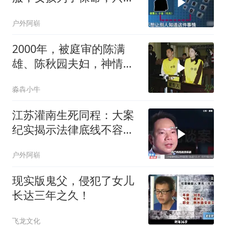
乖乖顺从他！
户外阿崭
2000年，被庭审的陈满
雄、陈秋园夫妇，神情颓
丧，两人因沉迷赌博欠下
淼犇小牛
巨债
江苏灌南生死同程：大案
纪实揭示法律底线不容触
碰
户外阿崭
现实版鬼父，侵犯了女儿
长达三年之久！
飞龙文化