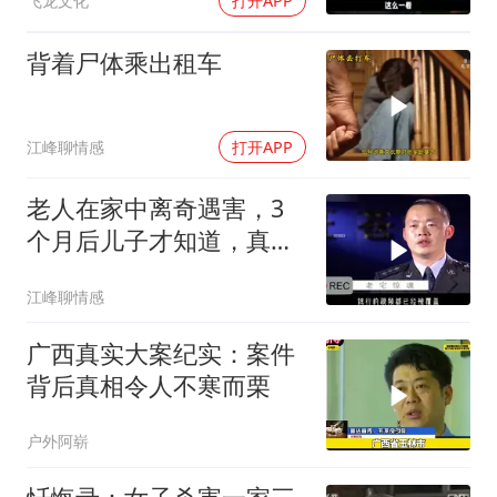
飞龙文化
打开APP
背着尸体乘出租车
江峰聊情感
打开APP
老人在家中离奇遇害，3
个月后儿子才知道，真相
令人难以置信
江峰聊情感
广西真实大案纪实：案件
背后真相令人不寒而栗
户外阿崭