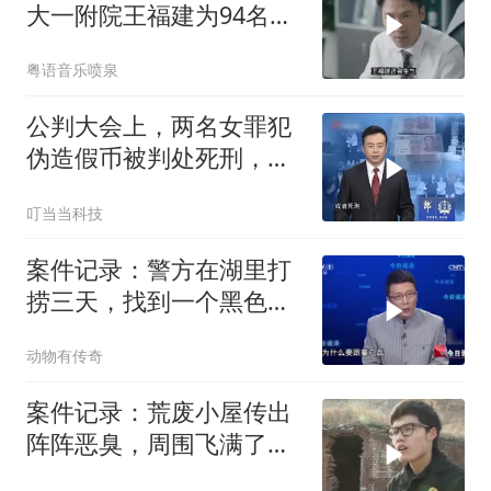
大一附院王福建为94名患
者植入不需要器
粤语音乐喷泉
公判大会上，两名女罪犯
伪造假币被判处死刑，立
即执行枪决
叮当当科技
案件记录：警方在湖里打
捞三天，找到一个黑色行
李箱，打开后惊
动物有传奇
案件记录：荒废小屋传出
阵阵恶臭，周围飞满了苍
蝇，小伙好奇探