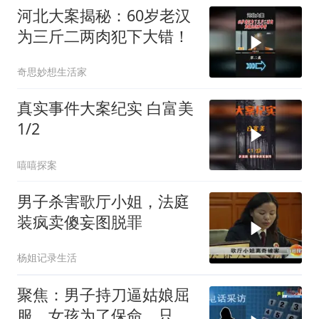
河北大案揭秘：60岁老汉
为三斤二两肉犯下大错！
奇思妙想生活家
真实事件大案纪实 白富美
1/2
嘻嘻探案
男子杀害歌厅小姐，法庭
装疯卖傻妄图脱罪
杨姐记录生活
聚焦：男子持刀逼姑娘屈
服，女孩为了保命，只能