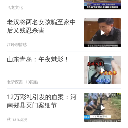
子活活砍死！
飞龙文化
老汉将两名女孩骗至家中
后又残忍杀害
江峰聊情感
山东青岛：午夜魅影！
老驴探案
19跟贴
12万彩礼引发的血案：河
南郏县灭门案细节
秋Tian动漫