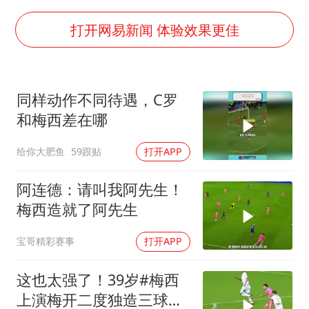
广岛核爆81周年央视播《奥本海默》
四川宜宾市高县发生4.9级地震
打开网易新闻 体验效果更佳
公司“上四休三”但要降薪1000元
国民党推出AI发言人“郑小文”
同样动作不同待遇，C罗
A股收盘：三大指数均涨超1%
和梅西差在哪
“中国蔬菜之乡”最高温达41.8℃
给你大肥鱼
59跟贴
打开APP
如何把百年大党建设得更加坚强有力？
阿连德：请叫我阿先生！
梅西造就了阿先生
宝哥精彩赛事
打开APP
这也太强了！39岁#梅西
上演梅开二度独造三球闪