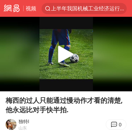
视频
上半年我国机械工业经济运行稳中有进
朱雨玲晋级WTT横滨冠军赛女单八强
女子开一天一夜空调后二氧化碳中毒
美国将对多晶硅衍生品加征15%关税
佛山通报笔试前13被淘汰后5名进体检
泰国校园枪击案死亡人数升至7人
陕西省委书记赶赴柞水县杏坪镇
00:00
00:40
女孩摆摊卖菌子时收到北大通知书
Play
Ent
full
年内第一高价股今日打新
梅西的过人只能通过慢动作才看的清楚,
他永远比对手快半拍.
改名后的“青海拉面”店
粉笔教育发布“自曝式”公开信
独特l
0
山东