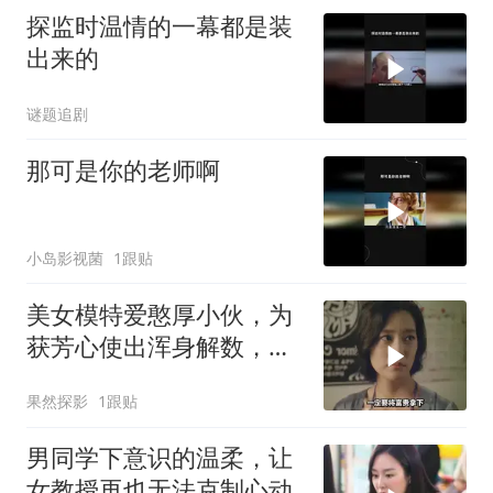
探监时温情的一幕都是装
出来的
谜题追剧
那可是你的老师啊
小岛影视菌
1跟贴
美女模特爱憨厚小伙，为
获芳心使出浑身解数，故
事结局有看点
果然探影
1跟贴
男同学下意识的温柔，让
女教授再也无法克制心动