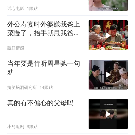
婆，结果令人深思
话心电影
1跟贴
外公寿宴时外婆嫌我爸上
菜慢了，抬手就甩我爸三
耳光。我没吵没闹
靓仔情感
当年要是肯听周星驰一句
劝
搞笑脑洞研究所
14跟贴
真的有不偏心的父母吗
小岛追剧
3跟贴