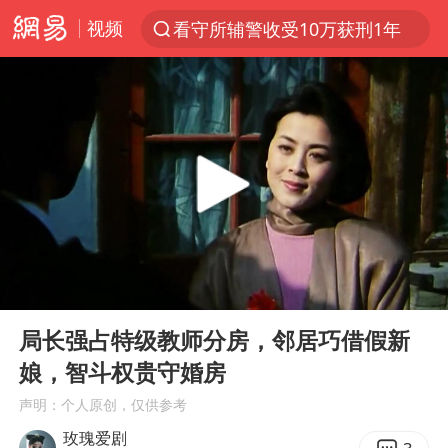
视频
看守所辅警收受10万获刑1年
以“新”破局 首发经济点亮城市消费活力
台风白海豚进入48小时警戒线
中方回应是否在太平洋海底开采稀土
台风白海豚影响中国已成定局
佛得角门将亮相智利俱乐部主场
U17国足1分钟轰2球
00:00
07:21
宇树科技发行价格150.80元/股
Play
Ent
full
五粮液渠道价一箱上涨近百元
局长强占特级教师分房，邻居巧借假新
娘，智斗权贵守婚房
法国下周开始禁止未经同意的电话营销
声明：个人原创，仅供参考
“深圳地面沉降致车辆损坏”不实
玫瑰爱剧