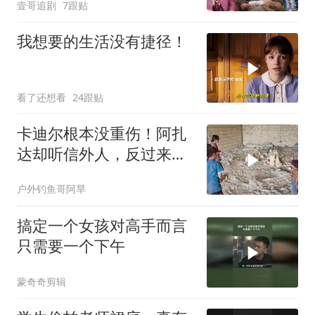
壹哥追剧
7跟贴
我想要的生活没有捷径！
看了还想看
24跟贴
卡迪尔根本没重伤！阿扎
达却听信外人，反过来埋
怨米娜
户外钓鱼哥阿旱
搞定一个女孩对高手而言
只需要一个下午
蒙奇奇剪辑