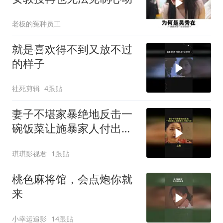
老板的冤种员工
就是喜欢得不到又放不过
的样子
社死剪辑
4跟贴
妻子不堪家暴绝地反击一
碗饭菜让施暴家人付出代
价
琪琪影视君
1跟贴
桃色麻将馆，会点炮你就
来
小幸运追影
14跟贴