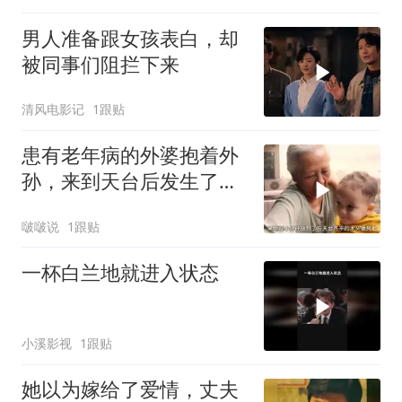
男人准备跟女孩表白，却
被同事们阻拦下来
清风电影记
1跟贴
患有老年病的外婆抱着外
孙，来到天台后发生了可
怕的事情
啵啵说
1跟贴
一杯白兰地就进入状态
小溪影视
1跟贴
她以为嫁给了爱情，丈夫