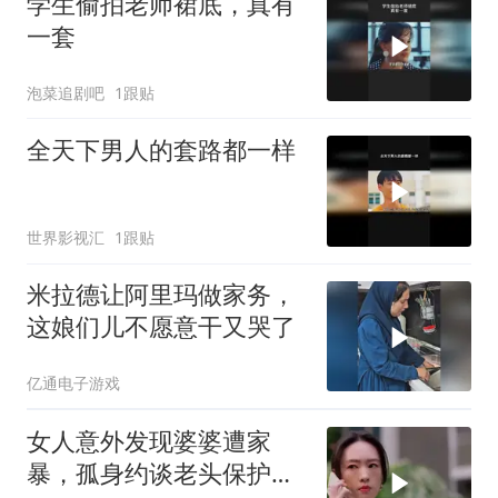
学生偷拍老师裙底，真有
一套
泡菜追剧吧
1跟贴
全天下男人的套路都一样
世界影视汇
1跟贴
米拉德让阿里玛做家务，
这娘们儿不愿意干又哭了
亿通电子游戏
女人意外发现婆婆遭家
暴，孤身约谈老头保护婆