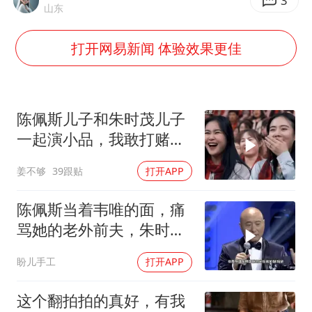
24小时不关空调 电费会更低吗
3
山东
把党建设得更加坚强有力
打开网易新闻 体验效果更佳
宇树科技王兴兴身家有望超200亿元
村民谈“梅姨”：叫的其实是“媒姨”
中国养老床位“三连降”
陈佩斯儿子和朱时茂儿子
贵州轮胎子公司获美国退税8136万
一起演小品，我敢打赌你
肯定没见过！
郑国霖回应去景区上班被保安拦下
姜不够
39跟贴
打开APP
奋进开新局 实干挑大梁
陈佩斯当着韦唯的面，痛
骂她的老外前夫，朱时茂
急忙打圆场！
盼儿手工
打开APP
这个翻拍拍的真好，有我