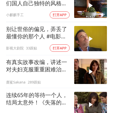
们国人自己独特的风格魅
力
小麒麒手工
打开APP
别让世俗的偏见，弄丢了
最懂你的那个人 #电影解
说
影视大剧院
33跟贴
打开APP
有真实故事改编，讲述一
对夫妇克服重重困难治疗
自闭症孩子的故事
鹿鲨Sakana
289跟贴
连续65年的等待一个人，
结局太意外！《失落的情
人节》