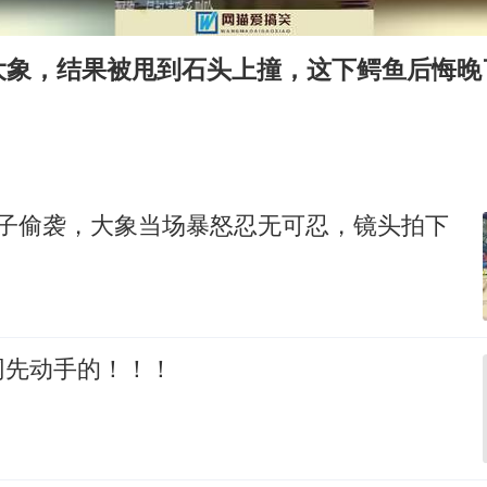
《龙餐馆》 冲奖
武契奇会见泽连斯基有何意图
大象，结果被甩到石头上撞，这下鳄鱼后悔晚
“伊斯兰版北约”出现
伯克希尔净买入约200亿美元股票
以军士兵把枪口对准中国记者
构建更高水平的全民健身公共服务体系
狮子偷袭，大象当场暴怒忍无可忍，镜头拍下
网先动手的！！！