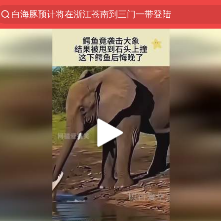
白海豚预计将在浙江苍南到三门一带登陆
今日15时起福州地铁高架区段停运
国足U17与阿森纳决赛取消 并列冠军
王艺迪2-4不敌张本美和止步4强
上海有出现龙卷潜势
白海豚5次眼壁置换
王艺迪无缘横滨赛决赛
2025年小学教师减少13.19万
《披荆斩棘》阵容官宣
白海豚或提早3小时登陆
上海大部迎大暴雨