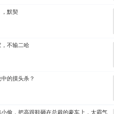
，，默契
家，不输二哈
说中的摸头杀？
追小偷，把高跟鞋砸在总裁的豪车上，太霸气