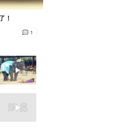
00:10
Enter
fullscreen
了！
1