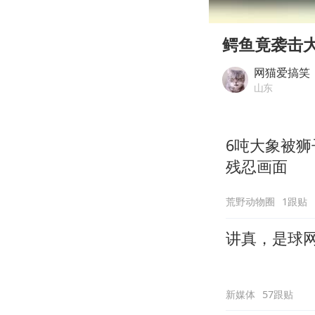
00:00
Play
鳄鱼竟袭击
网猫爱搞笑
山东
6吨大象被
残忍画面
荒野动物圈
1跟贴
讲真，是球
新媒体
57跟贴