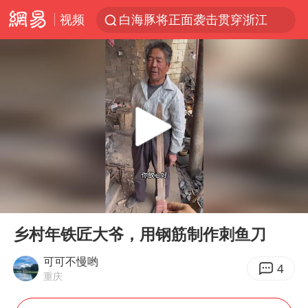
视频
白海豚将正面袭击贯穿浙江
男童模仿奥特曼从高处跳下致骨折
名创优品一次性内裤 颜面尽失
视频丨中国东方电气集团原党组副书记、董事宋致远被查
香港宏福苑火灾或由烟头引起
实时追踪台风白海豚
浙江台州《告全体市民书》
00:00
05:38
女主硬加吻戏短剧已下架
Play
Ent
full
上海多家景点临时闭园或调整运营时间
乡村年铁匠大爷，用钢筋制作刺鱼刀
郑丽文：台湾从来没有“独立”过
可可不慢哟
4
重庆
董璇小酒窝朵朵为佟丽娅庆生