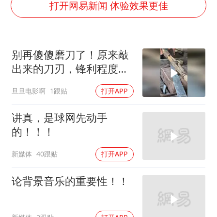
媒体：“内容由AI生成”不是免责盾牌
打开网易新闻 体验效果更佳
多个明星演唱会取消
西贝创始人贾国龙押注鲜羊赛道
别再傻傻磨刀了！原来敲
女儿为争财产堵门阻挠父亲出殡
出来的刀刃，锋利程度远
美国AI开始攻击真人了
超打磨刀
旦旦电影啊
1跟贴
打开APP
人民的健康、体质、幸福一脉相承
讲真，是球网先动手
的！！！
新媒体
40跟贴
打开APP
论背景音乐的重要性！！