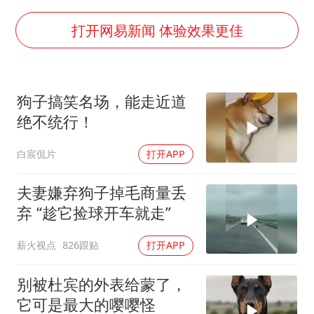
武契奇：欧洲已处于大战边缘
打开网易新闻 体验效果更佳
经销商证实雪佛兰已暂停在华新车销售
7月CPI同比上涨0.5% 经济内生增长动力持续增强
部分银行上调存款利率
狗子搞笑名场，能走近道
绝不统行！
货车高速制动失灵 交警护航化险为夷
白海豚突然大拐弯 走出罕见路线
白宸侃片
打开APP
下党之路
夫妻嫌弃狗子掉毛商量丢
弃 “趁它捡球开车就走”
薪火视点
826跟贴
打开APP
别被杜宾的外表给蒙了，
它可是最大的嘤嘤怪