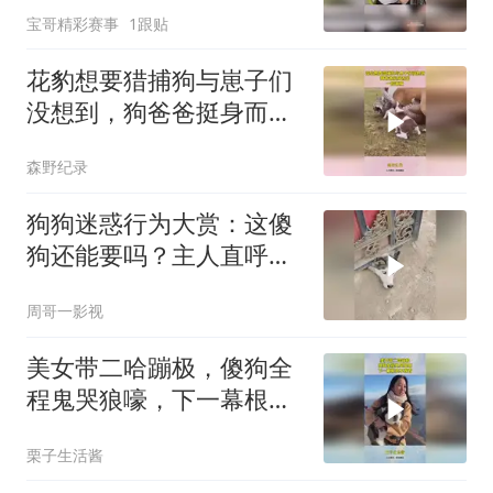
宝哥精彩赛事
1跟贴
花豹想要猎捕狗与崽子们
没想到，狗爸爸挺身而
出，一招制服
森野纪录
狗狗迷惑行为大赏：这傻
狗还能要吗？主人直呼心
累
周哥一影视
美女带二哈蹦极，傻狗全
程鬼哭狼嚎，下一幕根本
不敢看
栗子生活酱