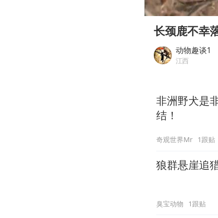
00:00
Play
长颈鹿不幸
动物趣谈1
江西
非洲野犬是
结！
奇观世界Mr
1跟贴
狼群悬崖追
臭宝动物
1跟贴