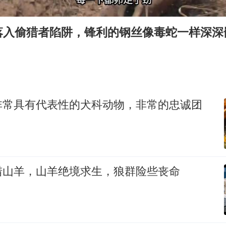
U17国足三连胜晋级明日之星半决赛
美股存储板块集体大跌
落入偷猎者陷阱，锋利的钢丝像毒蛇一样深深
名创优品回应女子吐槽内裤质量差
日本试射“战斧”导弹，国防部回应
东航：国内客票提前14天免费退改
夯实基础开新局
非常具有代表性的犬科动物，非常的忠诚团
猎山羊，山羊绝境求生，狼群险些丧命