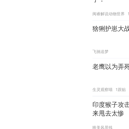
闽睿解说动物世界
猞猁护崽大
飞驰追梦
老鹰以为弄
生灵观察喵
1跟贴
印度猴子攻
来甩去太惨
唯美风景线