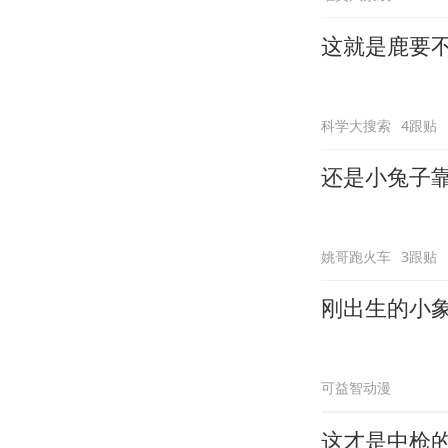
这就是鹿要
科学大搜索
4跟贴
还是小兔子
姚哥跑火车
3跟贴
刚出生的小
可益智动漫
这才是中枪