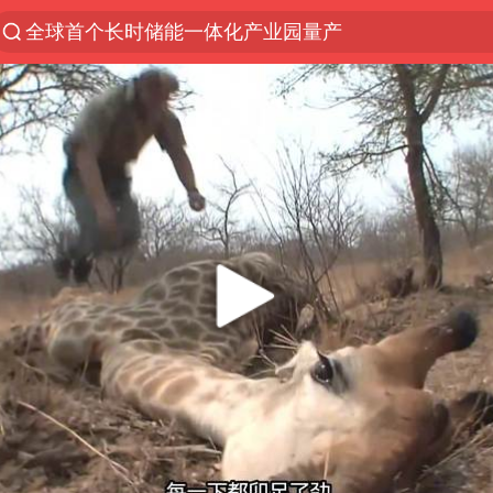
全球首个长时储能一体化产业园量产
台风白海豚已进入24小时警戒线
“秋天的第一杯奶茶”6岁了
中国女篮70-67险胜尼日利亚女篮
四川宜宾高县4.9级地震致1死
上海：台风白海豚或将带来龙卷风
中巨芯：上半年归母净利润1405.77万元
38岁演员求职万岁山NPC成功
胜宏科技：股票交易异常波动
国乒男单横滨冠军赛全军覆没
胡彦斌获《歌手2026》歌王