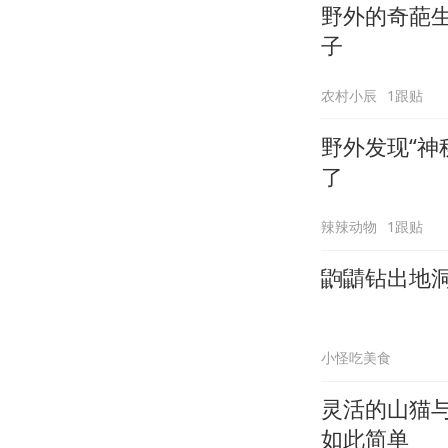
野外的奇葩
子
农村小辰
1跟贴
野外发现“神
了
辣辣动物
1跟贴
鼩鼱钻出地
小怪吃美食
灵活的山猫
如此简单