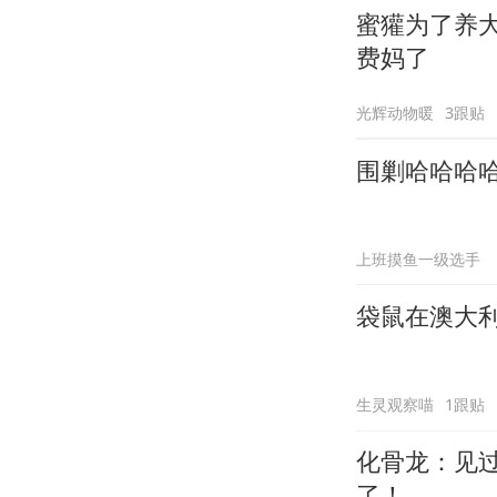
蜜獾为了养
费妈了
光辉动物暖
3跟贴
围剿哈哈哈
上班摸鱼一级选手
袋鼠在澳大
生灵观察喵
1跟贴
化骨龙：见
了！