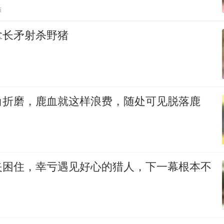
贴
拿长矛射杀野猪
角折磨，鹿血就这样浪费，随处可见脱落鹿
夹困住，幸亏遇见好心的猎人，下一幕根本不