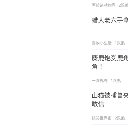
阿哲谈动物界
2跟
猎人老六手
喜物小生活
1跟贴
麋鹿饱受鹿
角！
一荐视野
1跟贴
山猫被捕兽
敢信
搞笑世界窗
2跟贴