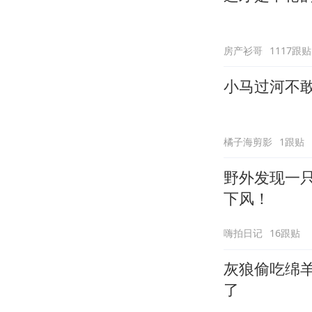
房产衫哥
1117跟贴
小马过河不
橘子海剪影
1跟贴
野外发现一
下风！
嗨拍日记
16跟贴
灰狼偷吃绵
了