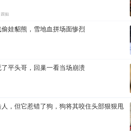
1跟贴
战偷娃貂熊，雪地血拼场面惨烈
死了平头哥，回巢一看当场崩溃
击人，但它惹错了狗，狗将其咬住头部狠狠甩