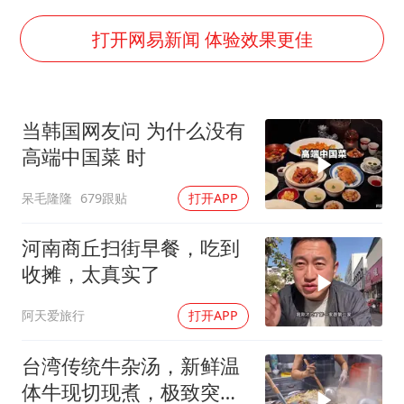
上半年国内居民出游人次34.63亿
陕西柞水泥石流已致2死 仍有1人失联
打开网易新闻 体验效果更佳
店主称换“青海拉面”招牌后生意更好
泰国初中生饮弹自尽前开了26枪
当韩国网友问 为什么没有
22岁女生独闯南太行失联12天
高端中国菜 时
万岁山接盘烂尾恒大文旅城
呆毛隆隆
679跟贴
打开APP
习近平心系体育强国建设
河南商丘扫街早餐，吃到
收摊，太真实了
阿天爱旅行
打开APP
台湾传统牛杂汤，新鲜温
体牛现切现煮，极致突出