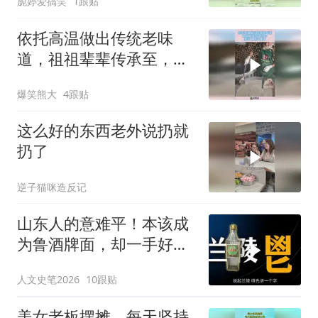
旎婷爱搞笑
1跟贴
依托高温做出传统老味
道，祖祖辈辈传承至，今
纯手工原汁原味！
爆笑熊大
4跟贴
这么好的东西老外说扔就
扔了
逆子猫咪造反记
山东人的意难平！本该成
为鲁酒牌面，却一手好牌
打稀烂 #兰陵酒 #山东 #
人文史笔2026
10跟贴
山东白酒 #白酒文化 #酒
文化
美女老板摆摊，每天坚持