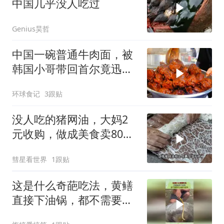
中国几乎没人吃过
Genius昊哲
中国一碗普通牛肉面，被
韩国小哥带回首尔竟迅速
走红
环球食记
3跟贴
没人吃的猪网油，大妈2
元收购，做成美食卖80，
年赚50万买两套房
彗星看世界
1跟贴
这是什么奇葩吃法，黄鳝
直接下油锅，都不需要先
去除内脏吗？