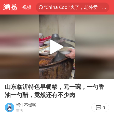
视频
“China Cool”火了，老外爱上中国避暑游
名创优品一次性内裤 颜面尽失
四川宜宾3.4级地震
伊斯兰版北约来了吗
云南一地村民过火把节意外灼伤16人
中国父女泰国骑摩托车坠崖1死1伤
香港宏福苑火灾或由烟头引起
00:00
00:14
网约车司机充电时猝死保险拒赔
Play
Ent
full
浙江台州《告全体市民书》
山东临沂特色早餐糁，元一碗，一勺香
油一勺醋，竟然还有不少肉
周末打虎 宋致远被查
多所高校取消艺考
蜗牛不慢哟
0
重庆