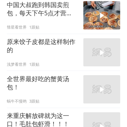
中国大叔跑到韩国卖煎
包，每天下午5点才营
业，直言月赚5万很满足
彗星看世界
1跟贴
原来饺子皮都是这样制作
的
浅梦看世界
1跟贴
全世界最好吃的蟹黄汤
包！
蜗牛不慢哟
3跟贴
来重庆解放碑就为这一
口！毛肚包虾滑！！！