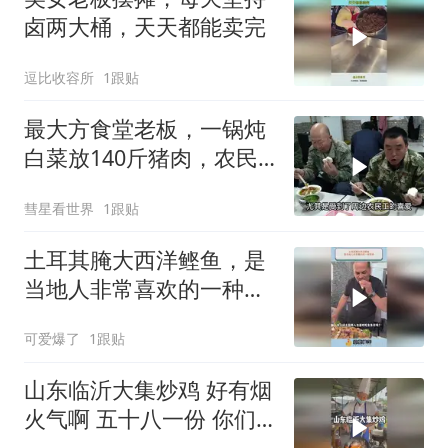
卤两大桶，天天都能卖完
逗比收容所
1跟贴
最大方食堂老板，一锅炖
白菜放140斤猪肉，农民
工：10元就能吃爽
彗星看世界
1跟贴
土耳其腌大西洋鲣鱼，是
当地人非常喜欢的一种美
食
可爱爆了
1跟贴
山东临沂大集炒鸡 好有烟
火气啊 五十八一份 你们
感觉值不值～