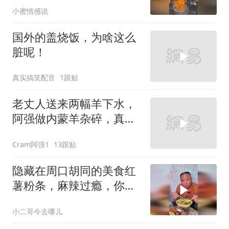
小蜜情感说
国外的盖烧饭，为啥这么
脏呢！
真实搞笑配音
1跟贴
老丈人送来两幅羊下水，
阿强做内蒙羊杂碎，真的
太香啦，美滋滋！
Cram阿强1
13跟贴
隐藏在周口胡同的美食红
薯粉条，麻辣过瘾，你来
吃过没？
小二哥今去哪儿