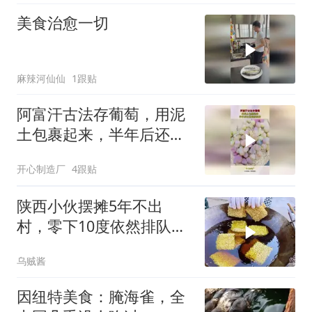
美食治愈一切
麻辣河仙仙
1跟贴
阿富汗古法存葡萄，用泥
土包裹起来，半年后还是
很新鲜的！
开心制造厂
4跟贴
陕西小伙摆摊5年不出
村，零下10度依然排队，
大妈说：就爱这口
乌贼酱
因纽特美食：腌海雀，全