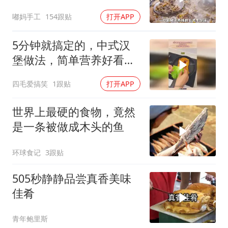
牛肉的本鲜
嘟妈手工
154跟贴
打开APP
5分钟就搞定的，中式汉
堡做法，简单营养好看又
好吃！
四毛爱搞笑
1跟贴
打开APP
世界上最硬的食物，竟然
是一条被做成木头的鱼
环球食记
3跟贴
505秒静静品尝真香美味
佳肴
青年鲍里斯