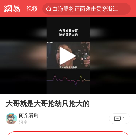
视频
白海豚将正面袭击贯穿浙江
名创优品一次性内裤 颜面尽失
上海明日之星冠军杯调整决赛时间
视频丨中国东方电气集团原党组副书记、董事宋致远被查
女子网购名牌包发现是自己丢的那只
香港宏福苑火灾或由烟头引起
浙江台州《告全体市民书》
00:00
00:51
女主硬加吻戏短剧已下架
Play
Ent
full
郑丽文：台湾从来没有“独立”过
大哥就是大哥抢劫只抢大的
实时追踪台风白海豚
阿朵看剧
1
河南
四川宜宾市珙县发生3.4级地震