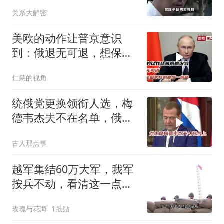
首长好
关系大解密
美欧的动作让普京意识
到：俄退无可退，想保住
国家只剩最后一条路
仁慈的视角
统俄党更换领衔人选，梅
德韦杰夫不在名单，俄政
坛释放出什么信号？
古人那点事
越军集结60万大军，我军
按兵不动，看清这一点便
知越南必败
玫瑰与花海
1跟贴