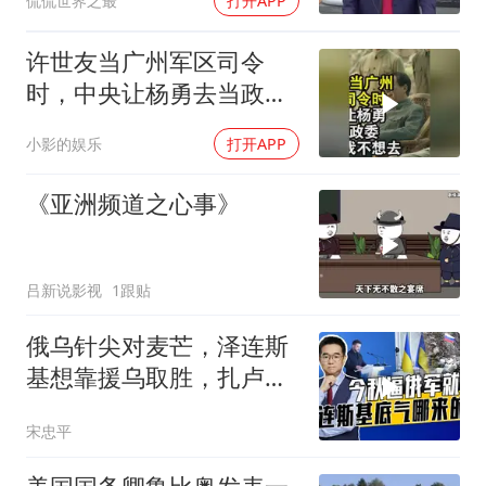
侃侃世界之最
打开APP
许世友当广州军区司令
时，中央让杨勇去当政
委，杨勇说：我不想去
小影的娱乐
打开APP
《亚洲频道之心事》
吕新说影视
1跟贴
俄乌针尖对麦芒，泽连斯
基想靠援乌取胜，扎卢日
内道出乌军真相
宋忠平