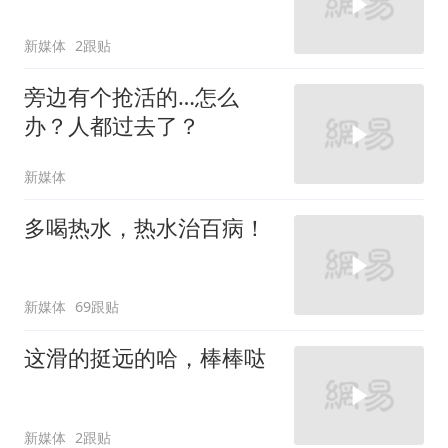
新媒体
2跟贴
旁边有个抢活的…怎么
办？人都过去了？
新媒体
多喝热水，热水治百病！
新媒体
69跟贴
这滑的挺远的哈，棒棒哒
新媒体
2跟贴