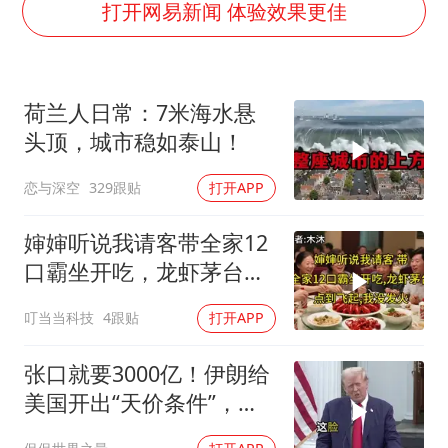
多个明星演唱会取消
打开网易新闻 体验效果更佳
女儿为争财产堵门阻挠父亲出殡
男孩参加珠心算比赛气定神闲
荷兰人日常：7米海水悬
上海轮渡全线停航
头顶，城市稳如泰山！
制冰厂工人旺季能月入一万三
恋与深空
329跟贴
打开APP
人民的健康、体质、幸福一脉相承
婶婶听说我请客带全家12
口霸坐开吃，龙虾茅台点
到飞起，我没发
叮当当科技
4跟贴
打开APP
张口就要3000亿！伊朗给
美国开出“天价条件”，特
朗普这回真被拿捏了？