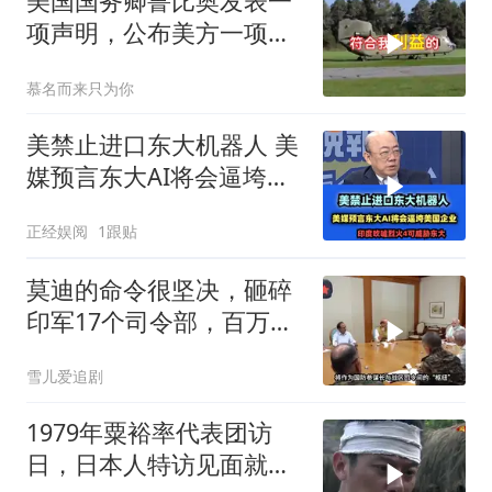
美国国务卿鲁比奥发表一
项声明，公布美方一项重
要决定
慕名而来只为你
美禁止进口东大机器人 美
媒预言东大AI将会逼垮美
国企业！
正经娱阅
1跟贴
莫迪的命令很坚决，砸碎
印军17个司令部，百万印
军知道要变天了
雪儿爱追剧
1979年粟裕率代表团访
日，日本人特访见面就喊