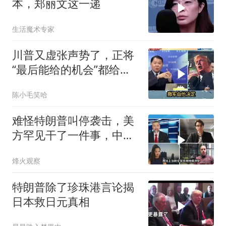
本，郑丽文这一递
生活魔术专家
川普又虚张声势了，正将
“最后能给的机会”都给伊
朗！台媒点评
陈小毛笑哈
难怪特朗普叫停袭击，美
方罕见干了一件事，中方
智库预测有事发生
烽火观察
特朗普除了珍珠港言论揭
日本救日元真相