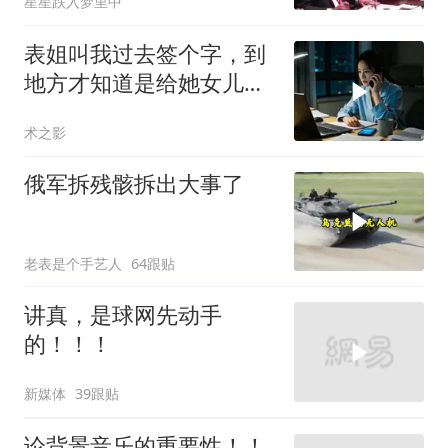
星星跌入梦里中
表姐叫我过去签个字，到
地方才知道是给她女儿婚
房做无限连带担保
术之影
俄军拆残骸拆出大事了
老表是个手艺人
64跟贴
讲真，是球网先动手
的！！！
新媒体
39跟贴
论背景音乐的重要性！！