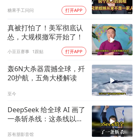
糖果手工问问
打开APP
真被打怕了！美军彻底认
怂，大规模撤军开始了！
小豆豆赛事
1跟贴
打开APP
轰6N大杀器震撼全球，歼
20护航，五角大楼解读
至今
DeepSeek 给全球 AI 画了
一条斩杀线：这条线以下
的，趁早都别干了！
苏有朋影音馆