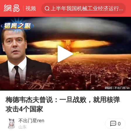
视频
上半年我国机械工业经济运行稳中有进
金华市人大常委会副主任陈峰齐被查
我国货物贸易进出口超30万亿元
向鹏0-3不敌张本智和
广东雷州通报特教老师招聘违规事件
国防部回应日本试射“战斧”导弹
泉州市委书记张毅恭被查
00:00
07:01
佛山通报笔试前13被淘汰后5名进体检
Play
Ent
full
“立秋的第一杯奶茶”又爆单了
梅德韦杰夫曾说：一旦战败，就用核弹
攻击4个国家
“新疆阿勒泰八月能滑雪”不实
陈幸同晋级WTT横滨冠军赛8强
不出门星ren
0
山东