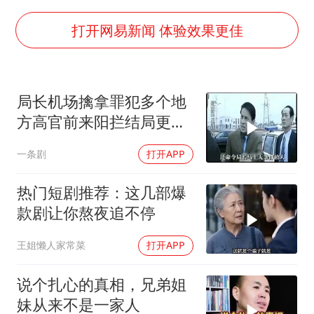
泰国枪击案凶手先杀祖父母后行凶
超颖电子拟投资20.86亿建设新项目
打开网易新闻 体验效果更佳
宇树科技中一签需缴款7.54万元
国防部：中国军队坚决反制任何闹海挑衅图谋
局长机场擒拿罪犯多个地
女儿为争财产堵门阻挠父亲出殡
方高官前来阳拦结局更引
公司“上四休三”但要降薪1000元
出惊天警匪大战
一条剧
打开APP
东方之约 相约未来
热门短剧推荐：这几部爆
款剧让你熬夜追不停
王姐懒人家常菜
打开APP
说个扎心的真相，兄弟姐
妹从来不是一家人