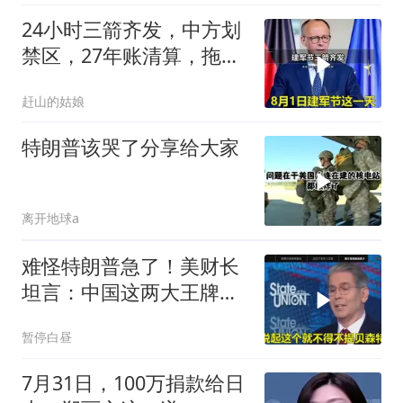
24小时三箭齐发，中方划
禁区，27年账清算，拖船
问题公开
赶山的姑娘
特朗普该哭了分享给大家
离开地球a
难怪特朗普急了！美财长
坦言：中国这两大王牌，
彻底锁死美国咽喉
暂停白昼
7月31日，100万捐款给日