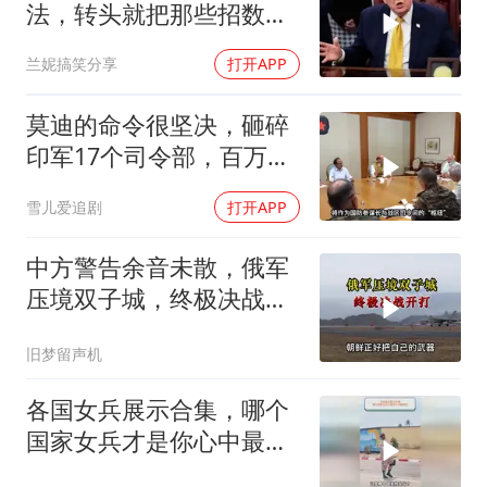
法，转头就把那些招数，
全往莫迪身上招呼了
兰妮搞笑分享
打开APP
莫迪的命令很坚决，砸碎
印军17个司令部，百万印
军知道要变天了
雪儿爱追剧
打开APP
中方警告余音未散，俄军
压境双子城，终极决战开
打，俄向亚洲借兵
旧梦留声机
各国女兵展示合集，哪个
国家女兵才是你心中最飒
的？