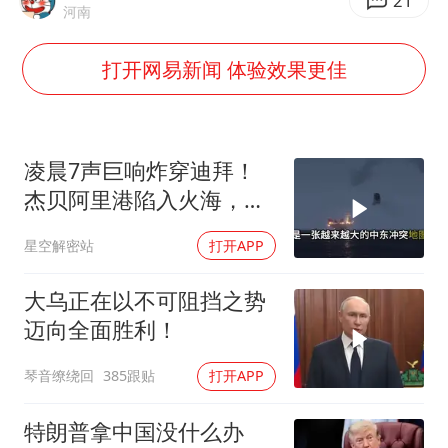
21
世界第1特鲁姆普斯诺克中国赛一轮游
河南
上门女婿出轨女邻居多年被判重婚罪
打开网易新闻 体验效果更佳
构建更高水平的全民健身公共服务体系
云南一男子胃中取出180颗铁钉
景区回应“麦积山石窟看完需2000元”
凌晨7声巨响炸穿迪拜！
曹颖儿子首次演长剧
杰贝阿里港陷入火海，美
军弹药库告急让中东盟友
奋力开创中国式现代化建设新局面
星空解密站
打开APP
彻底心寒
大乌正在以不可阻挡之势
迈向全面胜利！
琴音缭绕回
385跟贴
打开APP
特朗普拿中国没什么办