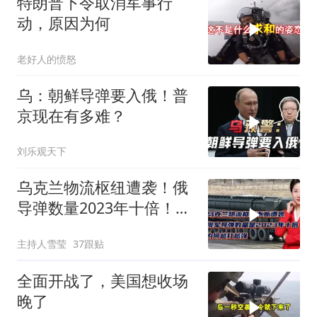
特朗普下令取消军事行
动，原因为何
老好人的愤怒
乌：朝鲜导弹要入俄！普
京现在有多难？
刘乐观天下
乌克兰物流枢纽遭袭！俄
导弹数量2023年十倍！为
何越打越强？
主持人雪莹
37跟贴
全面开战了，美国想收场
晚了