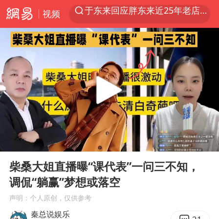
视频
上半年我国经营主体结构持续优化
俄称边境州遭乌大规模袭击已致13伤
《披荆斩棘2026》阵容官宣
杭州机场已取消航班388架次
浙江省委书记：该停下的坚决停下来
中国籍豪华游艇富商之子在泰国被杀
白海豚北上或致京津冀暴雨
00:00
02:06
美将每月供乌爱国者拦截导弹
Play
Ent
full
国足U17与阿森纳决赛取消 并列冠军
柴桑大姐直播曝“课代表”一问三不知，
调侃“躺赢”梦想或落空
新疆一婚礼线上邀请引热议
声明：个人原创，仅供参考
《龙餐馆》 冲奖
秦总说娱乐