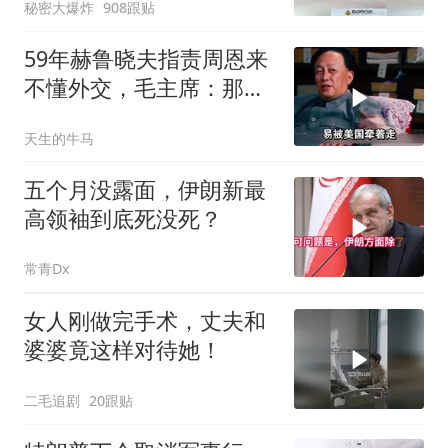
秘密大爆炸
908跟贴
59年赫鲁晓夫指责周恩来
不懂外交，毛主席：那我
也送你一顶帽子
天生的牛马
五个月没露面，伊朗新最
高领袖到底死没死？
常青Dx
女人刚做完手术，丈夫和
婆婆竟这样对待她！
二毛追剧
20跟贴