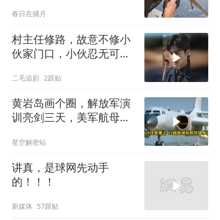
春日在捕月
村主任修路，故意不修小
伙家门口，小伙忍无可忍
开始报复！
二毛追剧
2跟贴
黄岩岛画个圈，解放军演
训亮剑三天，美军航母从
南海跑了
星空解密站
讲真，是球网先动手
的！！！
新媒体
57跟贴