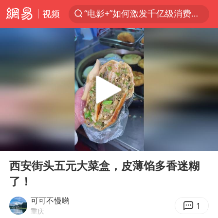
“电影+”如何激发千亿级消费新活力？
视频
日本试射“战斧”导弹，国防部回应
台风白海豚中心风力增强
广东雷州通报特教老师招聘违规事件
百花奖开幕式
四川宜宾高县4.9级地震致1死
“新疆阿勒泰八月能滑雪”不实
向鹏0-3不敌张本智和
00:00
00:35
我国外贸延续良好增长态势
Play
Ent
full
西安街头五元大菜盒，皮薄馅多香迷糊
国防部：中国军队坚决反制任何闹海挑衅图谋
了！
女儿为争财产堵门阻挠父亲出殡
可可不慢哟
今日立秋你咬秋了吗
1
重庆