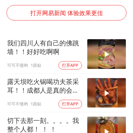
欧阳娜娜窦靖童好搭
打开网易新闻 体验效果更佳
“今天得有40℃了吧 为啥还不预警”
建筑工人不慎坠落身体被3根钢筋刺穿
立秋养生千万避开六大误区
我们四川人有自己的佛跳
全国睡眠舒适度地图
墙！！好好吃啊啊
夯实基础开新局
可可不慢哟
1跟贴
打开APP
露天坝吃火锅喝功夫茶采
耳！！成都人是真的会享
受啊
可可不慢哟
1跟贴
打开APP
切下去那一刻。。。。我
整个人都！ ！ ！