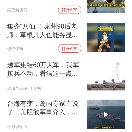
南海跑了
星空解密站
打开APP
集齐“八仙”！泰州90后老
师：草根凡人也能各显神
通，每个人都有自己的高
现代快报
打开APP
光时刻
越军集结60万大军，我军
按兵不动，看清这一点便
知越南必败
玫瑰与花海
1跟贴
台海有变，岛内专家直说
了，美胆敢军事介入，战
场将推到美家门口
环球谈军武