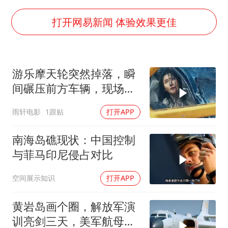
白海豚将正面袭击贯穿浙江
商场现钱学森巨幅海报 负责人回应
打开网易新闻 体验效果更佳
36岁男演员成景区NPC后人气爆棚
郑丽文：台湾从来没有“独立”过
游乐摩天轮突然掉落，瞬
几元成本的AI广告导致千万市值蒸发
间碾压前方车辆，现场状
浙江台州《告全体市民书》
况惊险万分
雨轩电影
1跟贴
打开APP
酒店回应车内过夜被收150元
梁家辉百花奖演讲落泪
南海岛礁现状：中国控制
与菲马印尼侵占对比
人民的健康、体质、幸福一脉相承
空间展示知识
打开APP
黄岩岛画个圈，解放军演
训亮剑三天，美军航母从