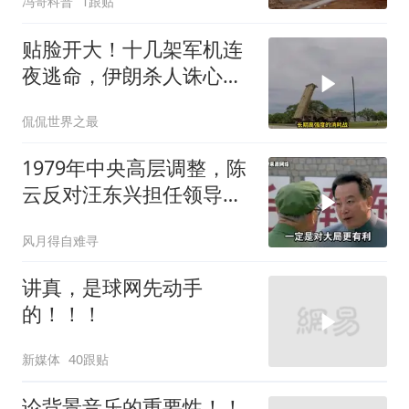
冯哥科普
1跟贴
贴脸开大！十几架军机连
夜逃命，伊朗杀人诛心，
老底被当地人掀翻
侃侃世界之最
1979年中央高层调整，陈
云反对汪东兴担任领导职
务
风月得自难寻
讲真，是球网先动手
的！！！
新媒体
40跟贴
论背景音乐的重要性！！