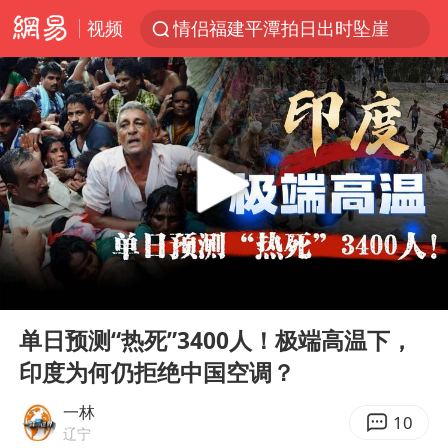
视频
情侣福建平潭拍日出时坠崖
浙江上海等地有大雨或暴雨
光影经济撬动暑期消费新蓝海
《欢迎来龙餐馆》口碑
西湖突现狂风暴雨 游客瞬间被浇透
视频丨中国东方电气集团原党组副书记、董事宋致远被查
“不怕六爷挂得多 就怕六爷挂一颗”
00:00
03:49
杭州全市有序停课
Play
Ent
full
直击东北超：哈尔滨vs通辽
单日预测“热死”3400人！极端高温下，
印度为何仍拒绝中国空调？
永和豆浆创始人林炳生去世
香港宏福苑火灾或由烟头引起
一林
10
辽宁