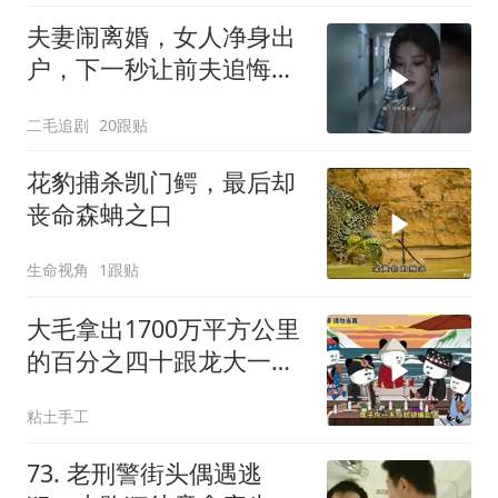
夫妻闹离婚，女人净身出
户，下一秒让前夫追悔莫
及！
二毛追剧
20跟贴
花豹捕杀凯门鳄，最后却
丧命森蚺之口
生命视角
1跟贴
大毛拿出1700万平方公里
的百分之四十跟龙大一起
开发[震惊][震惊]
粘土手工
73. 老刑警街头偶遇逃