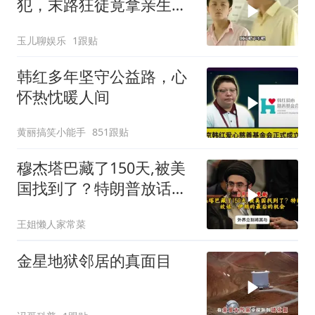
犯，末路狂徒竟拿亲生儿
子当作人质落网！
玉儿聊娱乐
1跟贴
韩红多年坚守公益路，心
怀热忱暖人间
黄丽搞笑小能手
851跟贴
穆杰塔巴藏了150天,被美
国找到了？特朗普放话：
伊朗的最后的机会
王姐懒人家常菜
金星地狱邻居的真面目