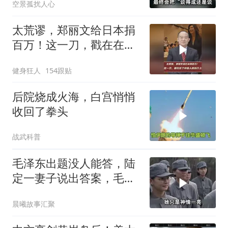
空景孤扰人心
太荒谬，郑丽文给日本捐
百万！这一刀，戳在在了
中国人的伤口上
健身狂人
154跟贴
后院烧成火海，白宫悄悄
收回了拳头
战武科普
毛泽东出题没人能答，陆
定一妻子说出答案，毛主
席听后高兴异常
晨曦故事汇聚