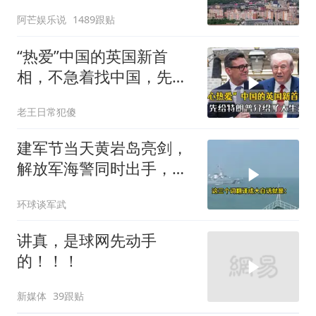
塔，大战一触即发2
阿芒娱乐说
1489跟贴
“热爱”中国的英国新首
相，不急着找中国，先给
特朗普介绍大生意
老王日常犯傻
建军节当天黄岩岛亮剑，
解放军海警同时出手，菲
律宾的挑衅该收场了
环球谈军武
讲真，是球网先动手
的！！！
新媒体
39跟贴