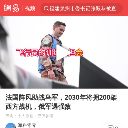
视频
福建泉州市委书记张毅恭被查
“电影+”如何激发千亿级消费新活力？
全球首个长时储能一体化产业园量产
台风白海豚已进入24小时警戒线
“秋天的第一杯奶茶”6岁了
上海：台风白海豚或将带来龙卷风
四川宜宾高县4.9级地震致1死
00:00
07:21
国乒男单横滨冠军赛全军覆没
Play
Ent
full
38岁演员求职万岁山NPC成功
法国阵风助战乌军，2030年将拥200架
西方战机，俄军遇强敌
胡彦斌获《歌手2026》歌王
声明：个人原创，仅供参考
U17国足三连胜晋级明日之星半决赛
军科零零