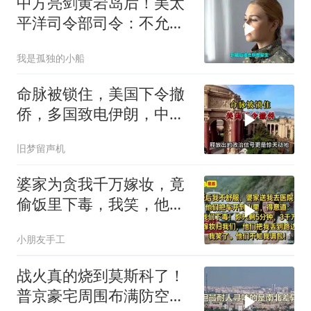
中方亮剑黄岩岛后！美太
平洋司令部司令：不允许
任何国家主宰印太
我是孤独的小船
命脉被锁住，美国下令撤
侨，多国致电伊朗，中国
两大判断全部成真
旧梦留声机
婆家为贪我千万嫁妆，竟
偷饭里下毒，我笑，他们
却不知我调包！
小朋友手工
战火真的烧到莫斯科了！
普京豪宅周围布满防空