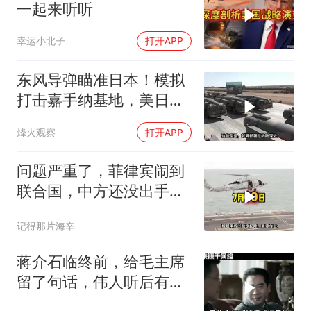
一起来听听
幸运小北子
打开APP
东风导弹瞄准日本！模拟
打击嘉手纳基地，美日敢
动武就挨打？
烽火观察
打开APP
问题严重了，菲律宾闹到
联合国，中方还没出手，
东盟两国先出手了
记得那片海辛
蒋介石临终前，给毛主席
留了句话，伟人听后有什
么样的反应？