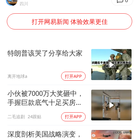
美股存储板块集体大跌
0
四川
中巨芯：上半年归母净利润1405.77万元
打开网易新闻 体验效果更佳
东航：国内客票提前14天免费退改
日本试射“战斧”导弹，国防部回应
名创优品回应女子吐槽内裤质量差
特朗普该哭了分享给大家
百花奖开幕式
胡彦斌韩磊 谁帮谁
离开地球a
打开APP
夯实基础开新局
小伙被7000万大奖砸中，
手握巨款底气十足买房不
问价！
二毛追剧
24跟贴
打开APP
深度剖析美国战略演变，